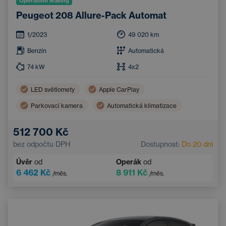
Operativní leasing
Peugeot 208 Allure-Pack Automat
1/2023
49 020
km
Benzín
Automatická
74
kW
4x2
LED světlomety
Apple CarPlay
Parkovací kamera
Automatická klimatizace
Android Auto
Systém rozpoznávání značek
512 700 Kč
Bluetooth
Bezklíčový přístup
Dotykový displej
bez odpočtu DPH
Dostupnost:
Do 20 dní
Zadní parkovací senzory
Úvěr
od
Operák
od
6 462 Kč
8 911 Kč
/měs.
/měs.