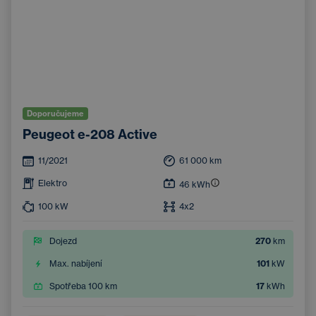
Doporučujeme
Peugeot e-208 Active
11/2021
61 000
km
Elektro
46
kWh
100
kW
4x2
Dojezd
270
km
Max. nabíjení
101
kW
Spotřeba 100 km
17
kWh