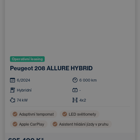
Operativní leasing
Peugeot 208 ALLURE HYBRID
6/2024
6 000
km
Hybridní
-
74
kW
4x2
Adaptivní tempomat
LED světlomety
Apple CarPlay
Asistent hlídání jízdy v pruhu
Dotykový displej
Hlídání mrtvého úhlu