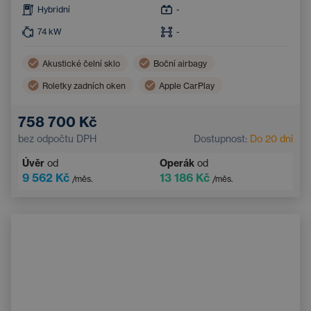
Hybridní
-
74
kW
-
Akustické čelní sklo
Boční airbagy
Roletky zadních oken
Apple CarPlay
Akustická přední okna
Adaptivní tempomat
758 700 Kč
Klimatizace
Bezdrátové nabíjení mobilního telefonu
bez odpočtu DPH
Dostupnost:
Do 20 dní
LED světlomety
Nouzový brzdový asistent
Úvěr
od
Operák
od
Dotykový displej
9 562 Kč
13 186 Kč
/měs.
/měs.