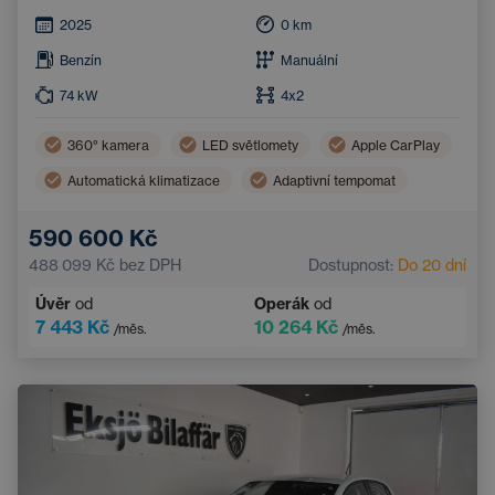
2025
0
km
Benzín
Manuální
74
kW
4x2
360° kamera
LED světlomety
Apple CarPlay
Automatická klimatizace
Adaptivní tempomat
Zatmavená okna
Android Auto
590 600 Kč
Asistent hlídání jízdy v pruhu
Bluetooth
488 099 Kč
bez DPH
Dostupnost:
Do 20 dní
Hlídání mrtvého úhlu
Úvěr
od
Operák
od
7 443 Kč
10 264 Kč
/měs.
/měs.