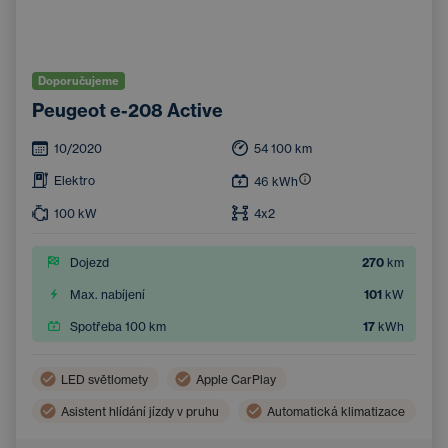
Doporučujeme
Peugeot e-208 Active
10/2020
54 100
km
Elektro
46
kWh
100
kW
4x2
Dojezd
270
km
Max. nabíjení
101
kW
Spotřeba 100 km
17
kWh
LED světlomety
Apple CarPlay
Asistent hlídání jízdy v pruhu
Automatická klimatizace
Bluetooth
Parkovací kamera
Handsfree