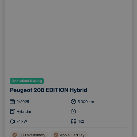
Operativní leasing
Peugeot 208 EDITION Hybrid
2/2025
5 300
km
Hybridní
-
74
kW
4x2
LED světlomety
Apple CarPlay