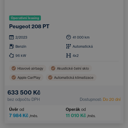
Operativní leasing
Peugeot 208 PT
2/2023
41 000
km
Benzín
Automatická
96
kW
4x2
Hlavové airbagy
Akustické čelní sklo
Apple CarPlay
Automatická klimatizace
Boční airbagy
Akustická přední okna
633 500 Kč
Android Auto
Elektricky nastavitelné sedadlo řidiče
bez odpočtu DPH
Dostupnost:
Do 20 dní
Nouzový brzdový asistent
Akustická zadní okna
Úvěr
od
Operák
od
Navigace
7 984 Kč
11 010 Kč
/měs.
/měs.