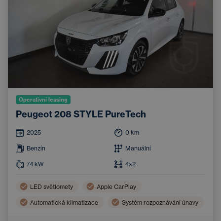
Operativní leasing
Peugeot 208 STYLE PureTech
2025
0
km
Benzín
Manuální
74
kW
4x2
LED světlomety
Apple CarPlay
Automatická klimatizace
Systém rozpoznávání únavy
Dotykový displej