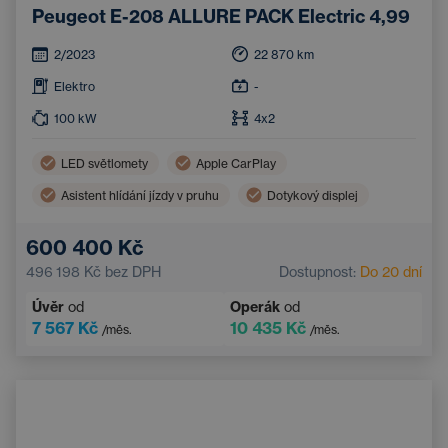
Peugeot E-208 ALLURE PACK Electric 4,99
2/2023
22 870
km
Elektro
-
100
kW
4x2
LED světlomety
Apple CarPlay
Asistent hlídání jízdy v pruhu
Dotykový displej
Parkovací kamera
Zadní parkovací senzory
600 400 Kč
496 198 Kč
bez DPH
Dostupnost:
Do 20 dní
Úvěr
od
Operák
od
7 567 Kč
10 435 Kč
/měs.
/měs.