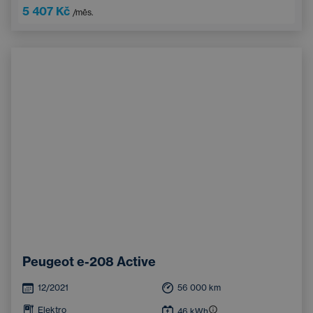
5 407 Kč
/měs.
Peugeot e-208 Active
12/2021
56 000
km
Elektro
46
kWh