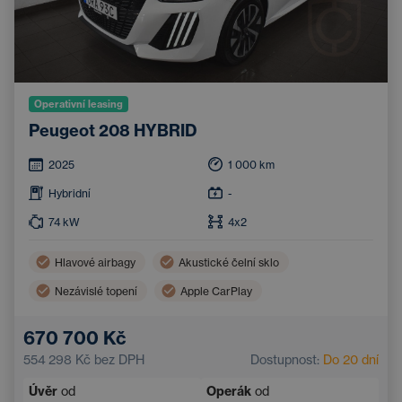
Operativní leasing
Peugeot 208 HYBRID
2025
1 000
km
Hybridní
-
74
kW
4x2
Hlavové airbagy
Akustické čelní sklo
Nezávislé topení
Apple CarPlay
Boční airbagy
Akustická přední okna
670 700 Kč
Automatická klimatizace
Dotykový displej
554 298 Kč
bez DPH
Dostupnost:
Do 20 dní
Systém rozpoznávání únavy
Akustická zadní okna
Úvěr
od
Operák
od