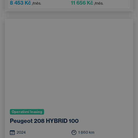
8 453 Kč
11 656 Kč
/měs.
/měs.
Operativní leasing
Peugeot 208 HYBRID 100
2024
1 860
km