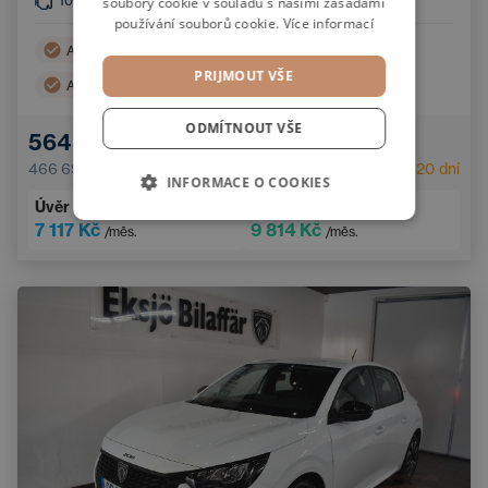
100
kW
4x2
soubory cookie v souladu s našimi zásadami
používání souborů cookie.
Více informací
Asistent hlídání jízdy v pruhu
Navigace
PRIJMOUT VŠE
Automatická klimatizace
Zatmavená okna
Bezklíčový start
Handsfree
ODMÍTNOUT VŠE
564 700 Kč
Zadní parkovací senzory
Dotykový displej
466 694 Kč
bez DPH
Dostupnost:
Do 20 dní
INFORMACE O COOKIES
Úvěr
od
Operák
od
7 117 Kč
9 814 Kč
/měs.
/měs.