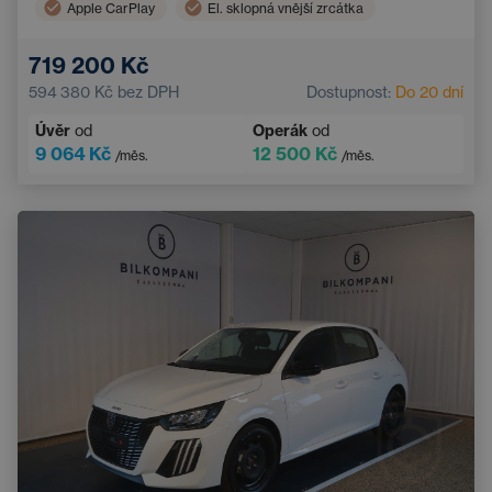
Apple CarPlay
El. sklopná vnější zrcátka
Automatická klimatizace
Hlídání mrtvého úhlu
719 200 Kč
Bezdrátové nabíjení mobilního telefonu
594 380 Kč
bez DPH
Dostupnost:
Do 20 dní
Zatmavená okna
Vyhřívaná sedadla
Úvěr
od
Operák
od
Bezklíčový start
Dotykový displej
9 064 Kč
12 500 Kč
/měs.
/měs.