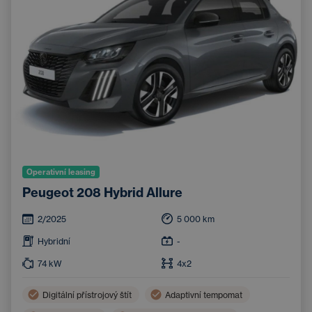
Operativní leasing
Peugeot 208 Hybrid Allure
2/2025
5 000
km
Hybridní
-
74
kW
4x2
Digitální přístrojový štít
Adaptivní tempomat