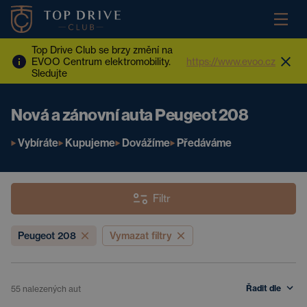
Top Drive Club se brzy změní na
EVOO Centrum elektromobility.
https://www.evoo.cz
Sledujte
Nová a zánovní auta Peugeot 208
Vybíráte
Kupujeme
Dovážíme
Předáváme
Filtr
Peugeot 208
Vymazat filtry
Řadit dle
55
nalezených aut