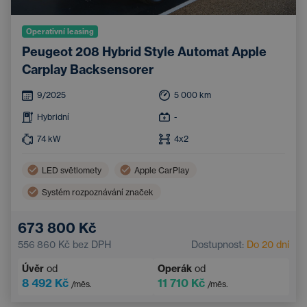
Operativní leasing
Peugeot 208 Hybrid Style Automat Apple
Carplay Backsensorer
9/2025
5 000
km
Hybridní
-
74
kW
4x2
LED světlomety
Apple CarPlay
Systém rozpoznávání značek
Automatická klimatizace
Android Auto
673 800 Kč
Bluetooth
Multifunkční volant
556 860 Kč
bez DPH
Dostupnost:
Do 20 dní
Úvěr
od
Operák
od
8 492 Kč
11 710 Kč
/měs.
/měs.