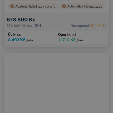
Asistent hlídání jízdy v pruhu
Automatická klimatizace
Dotykový displej
Zadní parkovací senzory
673 800 Kč
Klimatizace
556 860 Kč
bez DPH
Dostupnost:
Do 20 dní
Úvěr
od
Operák
od
8 492 Kč
11 710 Kč
/měs.
/měs.