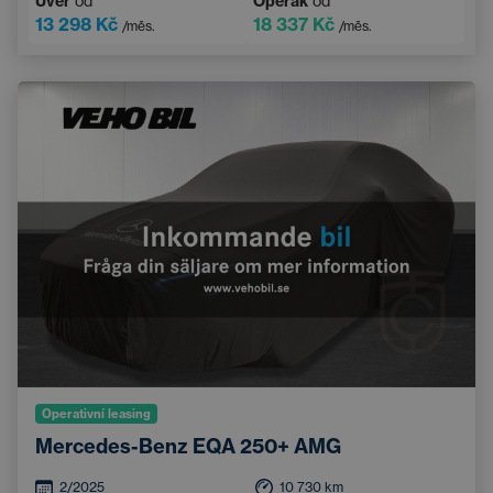
Úvěr
od
Operák
od
13 298 Kč
18 337 Kč
/měs.
/měs.
Operativní leasing
Mercedes-Benz EQA 250+ AMG
2/2025
10 730
km