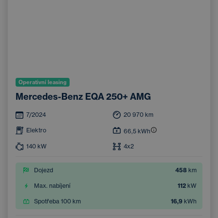
Operativní leasing
Mercedes-Benz EQA 250+ AMG
7/2024
20 970
km
Elektro
66,5
kWh
140
kW
4x2
Dojezd
458
km
Max. nabíjení
112
kW
Spotřeba 100 km
16,9
kWh