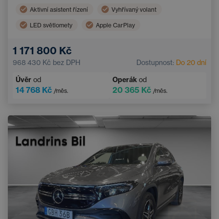
Aktivní asistent řízení
Vyhřívaný volant
LED světlomety
Apple CarPlay
Asistent hlídání jízdy v pruhu
Dvouzónová klimatizace
1 171 800 Kč
Tažné zařízení
Android Auto
968 430 Kč
bez DPH
Dostupnost:
Do 20 dní
Hlídání mrtvého úhlu
Řadicí pádla pod volantem
Úvěr
od
Operák
od
El. sklopná vnější zrcátka
Bluetooth
14 768 Kč
20 365 Kč
/měs.
/měs.