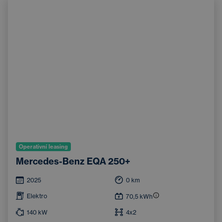
Operativní leasing
Mercedes-Benz EQA 250+
2025
0
km
Elektro
70,5
kWh
140
kW
4x2