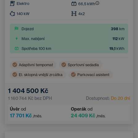
Elektro
66,5
kWh
140
kW
4x2
Dojezd
398
km
Max. nabíjení
112
kW
Spotřeba 100 km
19,1
kWh
Adaptivní tempomat
Sportovní sedadla
El. sklopná vnější zrcátka
Parkovací asistent
Asistent hlídání jízdy v pruhu
Hlídání mrtvého úhlu
1 404 500 Kč
Parkovací kamera
Samostmívací vnější zrcátka
1 160 744 Kč
bez DPH
Dostupnost:
Do 20 dní
Úvěr
od
Operák
od
17 701 Kč
24 409 Kč
/měs.
/měs.