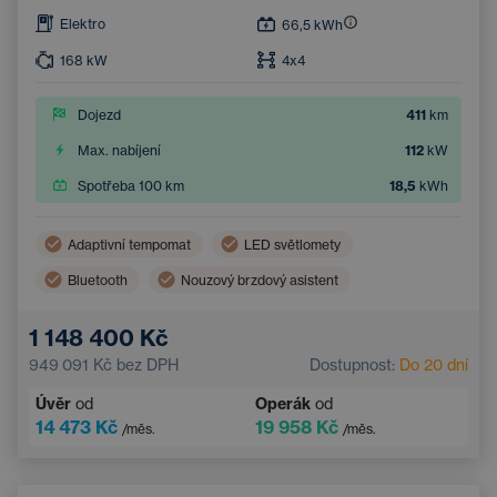
Elektro
66,5
kWh
168
kW
4x4
Dojezd
411
km
Max. nabíjení
112
kW
Spotřeba 100 km
18,5
kWh
Adaptivní tempomat
LED světlomety
Bluetooth
Nouzový brzdový asistent
Zatmavená okna
Handsfree
1 148 400 Kč
Parkovací kamera
Dotykový displej
949 091 Kč
bez DPH
Dostupnost:
Do 20 dní
Parkovací senzory
Multifunkční volant
Úvěr
od
Operák
od
14 473 Kč
19 958 Kč
/měs.
/měs.