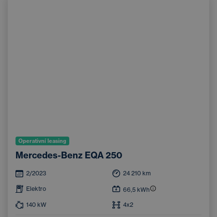
Operativní leasing
Mercedes-Benz EQA 250
2/2023
24 210
km
Elektro
66,5
kWh
140
kW
4x2