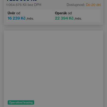
El. sklopná vnější zrcátka
Řadicí pádla pod volantem
1 064 876 Kč
bez DPH
Dostupnost:
Do 20 dní
Handsfree
Parkovací kamera
Úvěr
od
Operák
od
Zatmavená okna
Dotykový displej
16 239 Kč
22 394 Kč
/měs.
/měs.
Operativní leasing