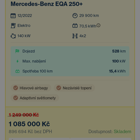
Mercedes-Benz EQA 250+
12/2022
29 900
km
Elektro
70,5
kWh
140
kW
4x2
Dojezd
528
km
Max. nabíjení
100
kW
Spotřeba 100 km
15,4
kWh
Hlavové airbagy
Nezávislé topení
Adaptivní světlomety
Vzdálená správa vozu skrze mobilní aplikaci
1 249 000 Kč
Samočinné parkování
Digitální přístrojový štít
1 085 000 Kč
18'' kola z lehkých slitin
Apple CarPlay
896 694 Kč
bez DPH
Dostupnost:
Skladem
Boční airbagy
Dvouzónová klimatizace