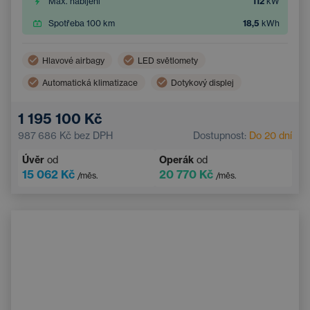
Max. nabíjení
112
kW
Spotřeba 100 km
18,5
kWh
Hlavové airbagy
LED světlomety
Automatická klimatizace
Dotykový displej
Boční airbagy
Tažné zařízení
1 195 100 Kč
Sportovní sedadla
Multifunkční volant
987 686 Kč
bez DPH
Dostupnost:
Do 20 dní
Adaptivní tempomat
Elektricky nastavitelná sedadla
Úvěr
od
Operák
od
15 062 Kč
20 770 Kč
/měs.
/měs.