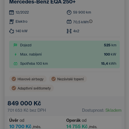
Mercedes-Benz EQA 250+
12/2022
59 900
km
Elektro
70,5
kWh
140
kW
4x2
Dojezd
525
km
Max. nabíjení
100
kW
Spotřeba 100 km
15,4
kWh
Hlavové airbagy
Nezávislé topení
Adaptivní světlomety
Vzdálená správa vozu skrze mobilní aplikaci
849 000 Kč
Samočinné parkování
Digitální přístrojový štít
701 653 Kč
bez DPH
Dostupnost:
Skladem
18'' kola z lehkých slitin
Apple CarPlay
Úvěr
od
Operák
od
Boční airbagy
Dvouzónová klimatizace
10 700 Kč
14 755 Kč
/měs.
/měs.