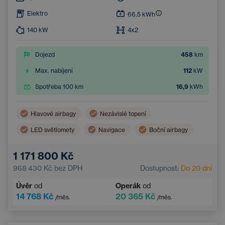
Elektro
66,5
kWh
140
kW
4x2
Dojezd
458
km
Max. nabíjení
112
kW
Spotřeba 100 km
16,9
kWh
Hlavové airbagy
Nezávislé topení
LED světlomety
Navigace
Boční airbagy
Vyhřívaný volant
Dotykový displej
1 171 800 Kč
Adaptivní tempomat
Dvouzónová klimatizace
968 430 Kč
bez DPH
Dostupnost:
Do 20 dní
Multifunkční volant
Úvěr
od
Operák
od
14 768 Kč
20 365 Kč
/měs.
/měs.