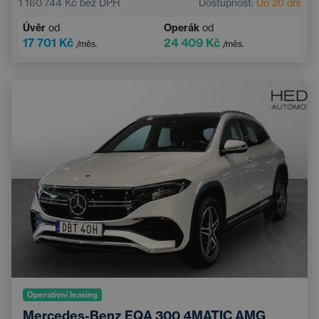
1 160 744 Kč
bez DPH
Dostupnost:
Do 20 dní
Úvěr
od
Operák
od
17 701 Kč
24 409 Kč
/měs.
/měs.
Operativní leasing
Mercedes-Benz EQA 300 4MATIC AMG