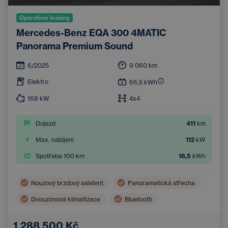
Operativní leasing
Mercedes-Benz EQA 300 4MATIC
Panorama Premium Sound
6/2025
9 060
km
Elektro
66,5
kWh
168
kW
4x4
Dojezd
411
km
Max. nabíjení
112
kW
Spotřeba 100 km
18,5
kWh
Nouzový brzdový asistent
Panoramatická střecha
Dvouzónová klimatizace
Bluetooth
Asistent hlídání jízdy v pruhu
1 288 500 Kč