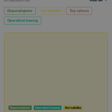
Řadit dle
60
nalezených aut
Doporučujeme
Hot nabídka
Top výbava
Operativní leasing
Doporučujeme
Operativní leasing
Hot nabídka