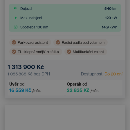
Dojezd
540
km
Max. nabíjení
120
kW
Spotřeba 100 km
14,9
kWh
Parkovací asistent
Řadicí pádla pod volantem
El. sklopná vnější zrcátka
Multifunkční volant
Hlídání mrtvého úhlu
Sportovní volant
1 313 900 Kč
Zatmavená okna
Parkovací kamera
1 085 868 Kč
bez DPH
Dostupnost:
Do 20 dní
Kožený volant
Samostmívací vnější zrcátka
Úvěr
od
Operák
od
Sportovní sedadla
16 559 Kč
22 835 Kč
/měs.
/měs.