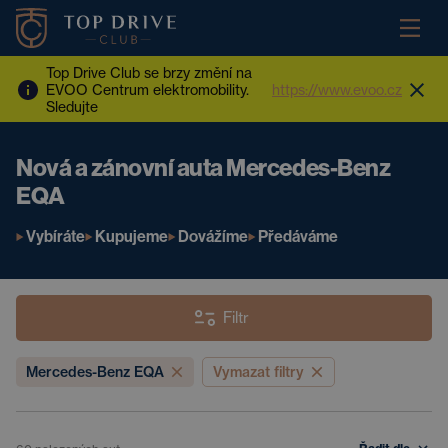
Top Drive Club se brzy změní na
EVOO Centrum elektromobility.
https://www.evoo.cz
Sledujte
Nová a zánovní auta Mercedes-Benz
EQA
Vybíráte
Kupujeme
Dovážíme
Předáváme
Filtr
Mercedes-Benz EQA
Vymazat filtry