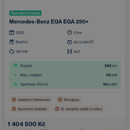
Operativní leasing
Mercedes-Benz EQA EQA 250+
2025
0
km
Elektro
66,5
kWh
140
kW
4x2
Dojezd
398
km
Max. nabíjení
112
kW
Spotřeba 100 km
19,1
kWh
Adaptivní tempomat
Navigace
Sportovní sedadla
El. sklopná vnější zrcátka
Parkovací kamera
Samostmívací vnější zrcátka
1 404 500 Kč