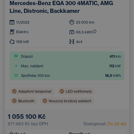
Mercedes-Benz EQA 300 4MATIC, AMG
Line, Distronic, Backkamer
11/2023
23 000
km
Elektro
66,5
kWh
168
kW
4x4
Dojezd
411
km
Max. nabíjení
112
kW
Spotřeba 100 km
18,5
kWh
Adaptivní tempomat
LED světlomety
Bluetooth
Nouzový brzdový asistent
Zatmavená okna
Handsfree
1 055 100 Kč
Parkovací kamera
Dotykový displej
871 983 Kč
bez DPH
Dostupnost:
Do 20 dní
Parkovací senzory
Multifunkční volant