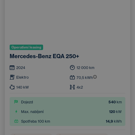
Operativní leasing
Mercedes-Benz EQA 250+
2024
12 000
km
Elektro
70,5
kWh
140
kW
4x2
Dojezd
540
km
Max. nabíjení
120
kW
Spotřeba 100 km
14,9
kWh