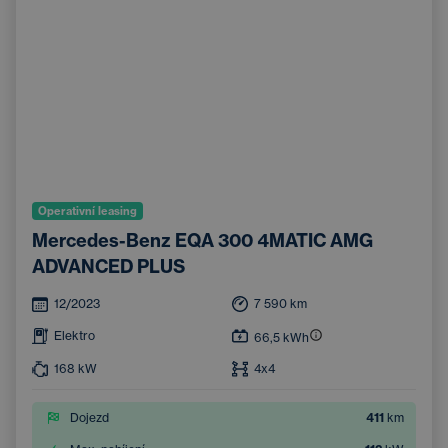
Operativní leasing
Mercedes-Benz EQA 300 4MATIC AMG
ADVANCED PLUS
12/2023
7 590
km
Elektro
66,5
kWh
168
kW
4x4
Dojezd
411
km