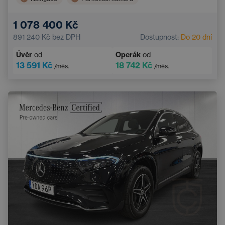
1 078 400 Kč
891 240 Kč
bez DPH
Dostupnost:
Do 20 dní
Úvěr
od
Operák
od
13 591 Kč
18 742 Kč
/měs.
/měs.