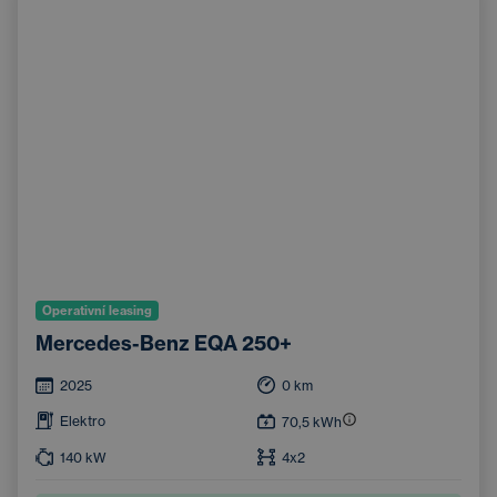
Operativní leasing
Mercedes-Benz EQA 250+
2025
0
km
Elektro
70,5
kWh
140
kW
4x2