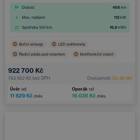
Dojezd
458
km
Max. nabíjení
112
kW
Spotřeba 100 km
16,9
kWh
Boční airbagy
LED světlomety
Řadicí pádla pod volantem
Multifunkční volant
Adaptivní tempomat
El. sklopná vnější zrcátka
922 700 Kč
Velurové koberečky
Parkovací asistent
762 562 Kč
bez DPH
Dostupnost:
Do 20 dní
Sportovní volant
Parkovací kamera
Úvěr
od
Operák
od
Elektrické ovládání kufru
11 629 Kč
16 036 Kč
/měs.
/měs.