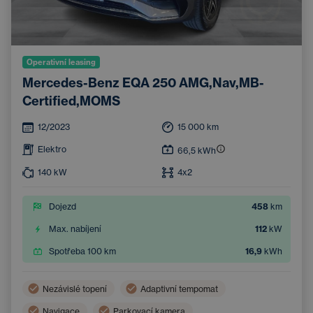
Operativní leasing
Mercedes-Benz EQA 250 AMG,Nav,MB-
Certified,MOMS
12/2023
15 000
km
Elektro
66,5
kWh
140
kW
4x2
Dojezd
458
km
Max. nabíjení
112
kW
Spotřeba 100 km
16,9
kWh
Nezávislé topení
Adaptivní tempomat
Navigace
Parkovací kamera