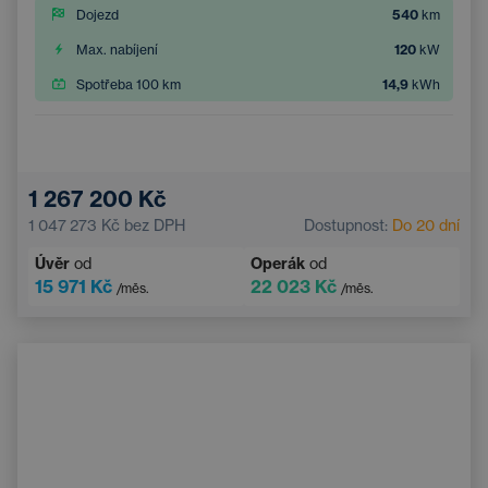
Dojezd
540
km
Max. nabíjení
120
kW
Spotřeba 100 km
14,9
kWh
1 267 200 Kč
1 047 273 Kč
bez DPH
Dostupnost:
Do 20 dní
Úvěr
od
Operák
od
15 971 Kč
22 023 Kč
/měs.
/měs.