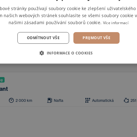
ng
bové stránky používají soubory cookie ke zlepšení uživatelského 
m našich webových stránek souhlasíte se všemi soubory cookie v
ant TDI
našimi zásadami používání souborů cookie.
Více informací
23 810
km
Nafta
Automatická
254
ODMÍTNOUT VŠE
PRIJMOUT VŠE
strojový štít
Adaptivní tempomat
Apple CarPlay
Panorama
limatizace
Asistent hlídání jízdy v pruhu
Android Auto
Taž
INFORMACE O COOKIES
nice
Zatmavená okna
ng
ant
2 000
km
Nafta
Automatická
251