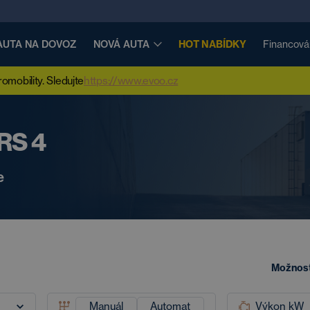
AUTA NA DOVOZ
NOVÁ AUTA
HOT NABÍDKY
Financová
mobility. Sledujte
https://www.evoo.cz
 RS 4
e
Možnost
Manuál
Automat
Výkon kW