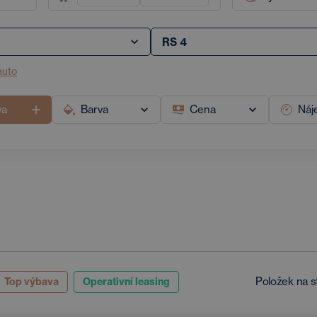
auto
va
Barva
Cena
Náj
Položek na s
Top výbava
Operativní leasing