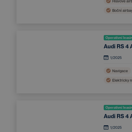
Hlavové air
Boční airba
Bluetooth
Operativní leasi
Audi RS 4 
1/2025
Navigace
Elektricky 
Operativní leasi
Audi RS 4 
1/2025