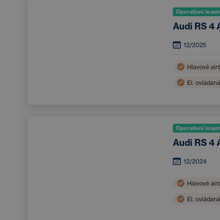
Operativní leasi
Audi RS 4 
12/2025
Hlavové air
El. ovládan
LED světlo
Operativní leasi
Audi RS 4 
12/2024
Hlavové air
El. ovládan
LED světlo