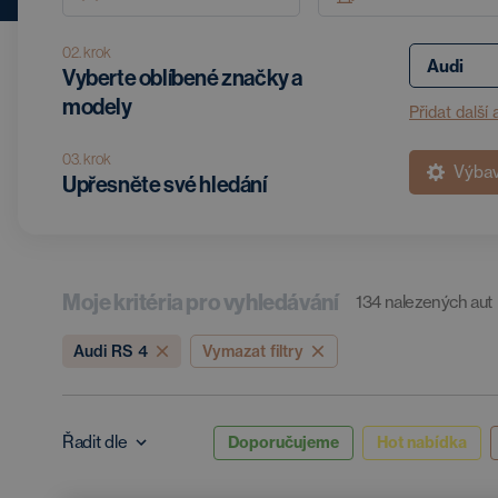
02. krok
Vyberte oblíbené značky a
modely
Přidat další 
03. krok
Výba
Upřesněte své hledání
Moje kritéria pro vyhledávání
134
nalezených aut
Audi RS 4
Vymazat filtry
Řadit dle
Doporučujeme
Hot nabídka