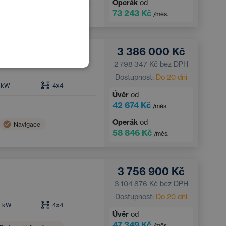
Operák
od
ní
Adaptivní tempomat
POLISH
73 243 Kč
/měs.
GERMAN
3 386 000 Kč
2 798 347 Kč
bez DPH
Dostupnost:
Do 20 dní
kW
4x4
Úvěr
od
42 674 Kč
/měs.
Operák
od
Navigace
58 846 Kč
/měs.
Tažné zařízení
3 756 900 Kč
3 104 876 Kč
bez DPH
Dostupnost:
Do 20 dní
6
kW
4x4
Úvěr
od
47 349 Kč
/měs.