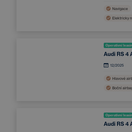
Navigace
Elektricky 
Operativní leasi
Audi RS 4 
12/2025
Hlavové air
Boční airba
Bluetooth
Operativní leasi
Audi RS 4 