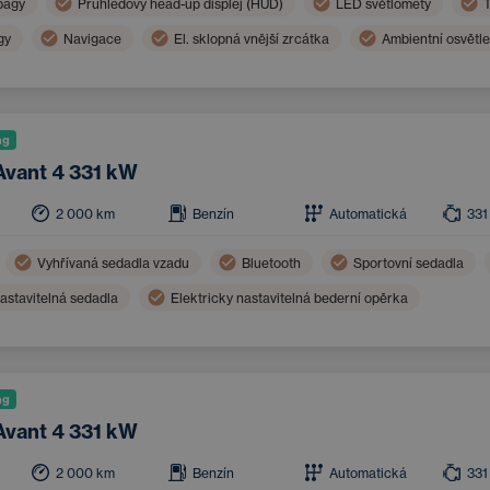
bagy
Průhledový head-up displej (HUD)
LED světlomety
T
gy
Navigace
El. sklopná vnější zrcátka
Ambientní osvětle
Sportovní volant
ng
Avant 4 331 kW
2 000
km
Benzín
Automatická
331
Vyhřívaná sedadla vzadu
Bluetooth
Sportovní sedadla
nastavitelná sedadla
Elektricky nastavitelná bederní opěrka
ng
Avant 4 331 kW
2 000
km
Benzín
Automatická
331