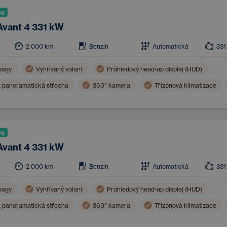
ng
Avant 4 331 kW
2 000
km
Benzín
Automatická
331
bagy
Vyhřívaný volant
Průhledový head-up displej (HUD)
á panoramatická střecha
360° kamera
Třízónová klimatizace
mety
Boční airbagy
Ambientní osvětlení
Bluetooth
ng
Avant 4 331 kW
2 000
km
Benzín
Automatická
331
bagy
Vyhřívaný volant
Průhledový head-up displej (HUD)
á panoramatická střecha
360° kamera
Třízónová klimatizace
mety
Boční airbagy
Roletky zadních oken
Bluetooth