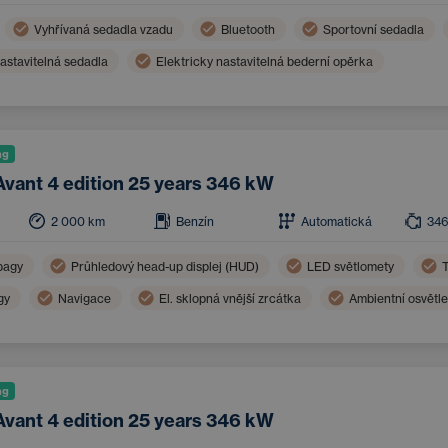
Vyhřívaná sedadla vzadu
Bluetooth
Sportovní sedadla
nastavitelná sedadla
Elektricky nastavitelná bederní opěrka
ng
Avant 4 edition 25 years 346 kW
2 000
km
Benzín
Automatická
34
bagy
Průhledový head-up displej (HUD)
LED světlomety
T
gy
Navigace
El. sklopná vnější zrcátka
Ambientní osvětle
Sportovní volant
ng
Avant 4 edition 25 years 346 kW