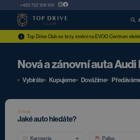
+420 722 108 109
Top Drive Club se brzy změní na EVOO Centrum elektro
Nová a zánovní auta Audi
Vybíráte
Kupujeme
Dovážíme
Předávám
01. krok
Jaké auto hledáte?
Karoserie
Palivo