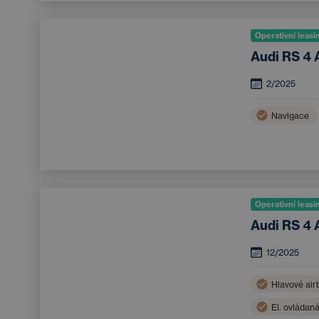
Operativní leasi
Audi RS 4 
2/2025
Navigace
Operativní leasi
Audi RS 4 
12/2025
Hlavové air
El. ovládan