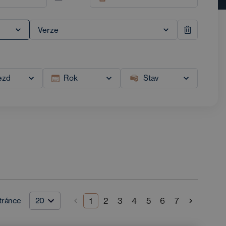
ezd
Rok
Stav
tránce
20
2
3
4
5
6
7
1