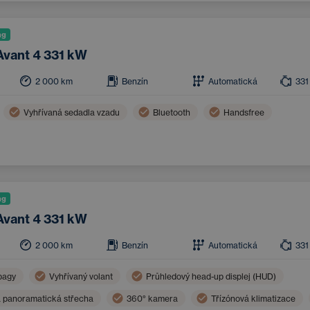
ng
Avant 4 331 kW
2 000
km
Benzín
Automatická
331
Vyhřívaná sedadla vzadu
Bluetooth
Handsfree
ng
Avant 4 331 kW
2 000
km
Benzín
Automatická
331
bagy
Vyhřívaný volant
Průhledový head-up displej (HUD)
á panoramatická střecha
360° kamera
Třízónová klimatizace