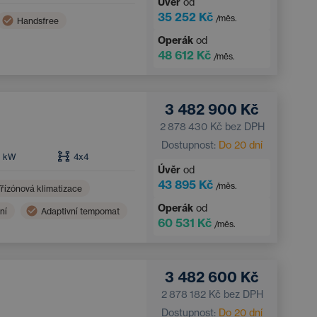
Úvěr
od
35 252 Kč
/měs.
Handsfree
Operák
od
48 612 Kč
/měs.
3 482 900 Kč
2 878 430 Kč
bez DPH
Dostupnost:
Do 20 dní
6
kW
4x4
Úvěr
od
43 895 Kč
/měs.
řízónová klimatizace
Operák
od
ní
Adaptivní tempomat
60 531 Kč
/měs.
3 482 600 Kč
2 878 182 Kč
bez DPH
Dostupnost:
Do 20 dní