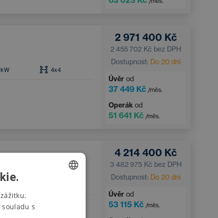
63 023 Kč
/měs.
El. sklopná vnější zrcátka
2 971 400 Kč
2 455 702 Kč
bez DPH
Dostupnost:
Do 20 dní
kW
4x4
Úvěr
od
37 449 Kč
/měs.
Operák
od
51 641 Kč
/měs.
4 214 400 Kč
3 482 975 Kč
bez DPH
kie.
Dostupnost:
Do 20 dní
6
kW
4x4
CZECH
Úvěr
od
zážitku.
53 115 Kč
/měs.
 souladu s
SWEDISH
řízónová klimatizace