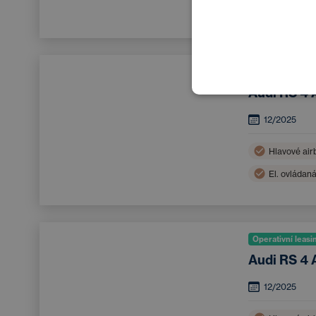
Boční airba
Bluetooth
Operativní leasi
Audi RS 4 
12/2025
Hlavové air
El. ovládan
LED světlo
Operativní leasi
Audi RS 4 
12/2025