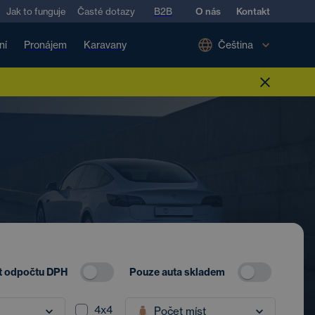
Jak to funguje
Časté dotazy
B2B
O nás
Kontakt
ní
Pronájem
Karavany
Čeština
 odpočtu DPH
Pouze auta skladem
4x4
Počet míst