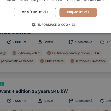
Více informací
gy
Navigace
El. sklopná vnější zrcátka
Ambientní osvětle
Sportovní volant
ODMÍTNOUT VŠE
PRIJMOUT VŠE
INFORMACE O COOKIES
ng
Avant 4 331 kW
2 000
km
Benzín
Automatická
331
bagy
Vyhřívaný volant
Průhledový head-up displej (HUD)
á panoramatická střecha
360° kamera
Třízónová klimatizace
mety
Boční airbagy
Ambientní osvětlení
Bluetooth
ng
Avant 4 edition 25 years 346 kW
2 000
km
Benzín
Automatická
34