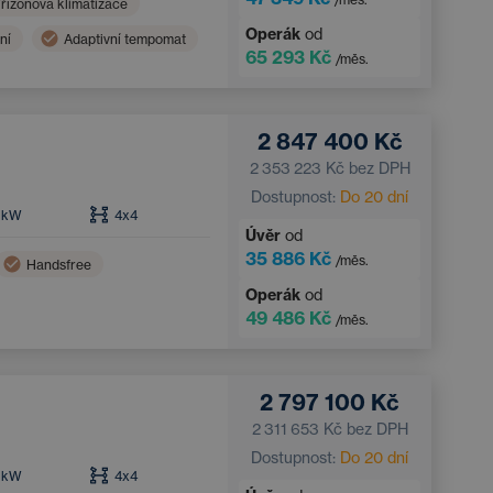
řízónová klimatizace
Operák
od
ní
Adaptivní tempomat
65 293 Kč
/měs.
2 847 400 Kč
2 353 223 Kč
bez DPH
Dostupnost:
Do 20 dní
kW
4x4
Úvěr
od
35 886 Kč
/měs.
Handsfree
Operák
od
49 486 Kč
/měs.
2 797 100 Kč
2 311 653 Kč
bez DPH
Dostupnost:
Do 20 dní
kW
4x4