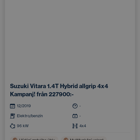
Suzuki Vitara 1.4T Hybrid allgrip 4x4
Kampanj! från 227900:-
12/2019
-
Elektro/benzín
-
96
kW
4x4