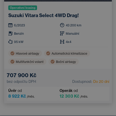
Operativní leasing
Suzuki Vitara Select 4WD Drag!
6/2023
43 200
km
Benzín
Manuální
95
kW
4x4
Hlavové airbagy
Automatická klimatizace
Multifunkční volant
Boční airbagy
Nouzový brzdový asistent
707 900 Kč
Asistent hlídání jízdy v pruhu
bez odpočtu DPH
Dostupnost:
Do 20 dní
Systém rozpoznávání únavy
Úvěr
od
Operák
od
8 922 Kč
12 303 Kč
/měs.
/měs.