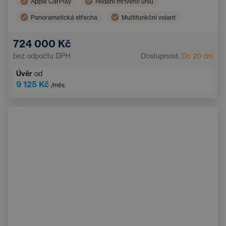
Apple CarPlay
Hlídání mrtvého úhlu
Panoramatická střecha
Multifunkční volant
Parkovací senzory
Bezklíčový přístup
724 000 Kč
bez odpočtu DPH
Dostupnost:
Do 20 dní
Úvěr
od
9 125 Kč
/měs.