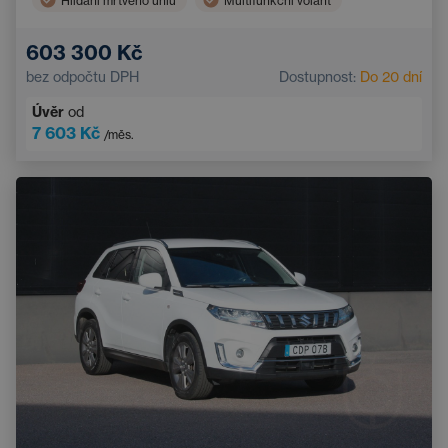
Hlídání mrtvého úhlu
Multifunkční volant
603 300 Kč
bez odpočtu DPH
Dostupnost:
Do 20 dní
Úvěr
od
7 603 Kč
/měs.