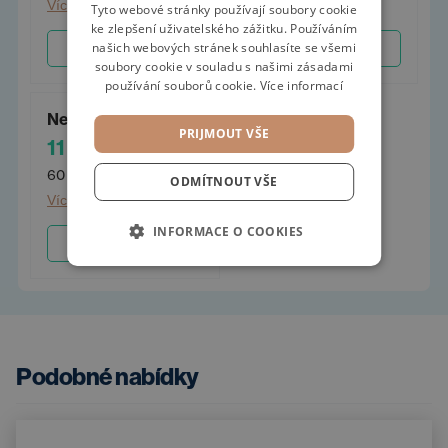
Více informací
Více informací
POLISH
Tyto webové stránky používají soubory cookie
ke zlepšení uživatelského zážitku. Používáním
GERMAN
našich webových stránek souhlasíte se všemi
Sjednat
Sjednat
soubory cookie v souladu s našimi zásadami
používání souborů cookie.
Více informací
Neomezený 60
PRIJMOUT VŠE
11 260 Kč
/měs.
60 měsíců
ODMÍTNOUT VŠE
Více informací
INFORMACE O COOKIES
Sjednat
Podobné nabídky