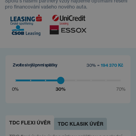
Spolu s našimi partnery vždy najdeme optimální řešení
pro financování vašeho nového auta.
Zvolte si výši první splátky
30% =
194 370 Kč
0%
30%
70%
TDC FLEXI ÚVĚR
TDC KLASIK ÚVĚR