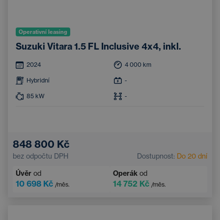
Operativní leasing
Suzuki Vitara 1.5 FL Inclusive 4x4, inkl.
2024
4 000
km
Hybridní
-
85
kW
-
848 800 Kč
bez odpočtu DPH
Dostupnost:
Do 20 dní
Úvěr
od
Operák
od
10 698 Kč
14 752 Kč
/měs.
/měs.