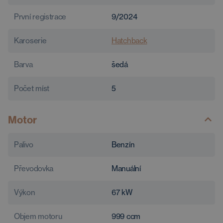
První registrace
9/2024
Karoserie
Hatchback
Barva
šedá
Počet míst
5
Motor
Palivo
Benzín
Převodovka
Manuální
Výkon
67
kW
Objem motoru
999
ccm