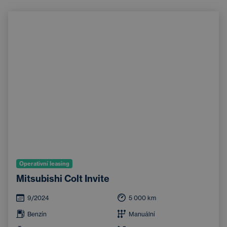
Operativní leasing
Mitsubishi Colt Invite
9/2024
5 000
km
Benzín
Manuální