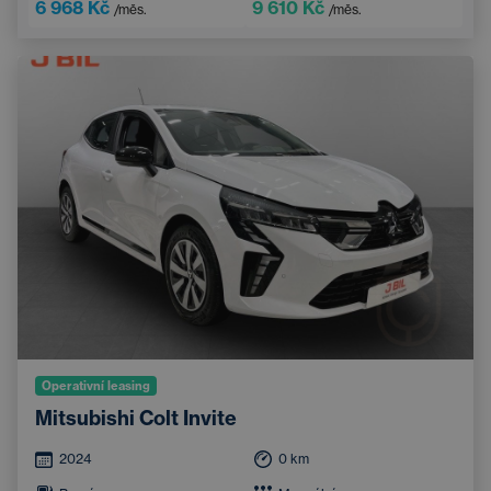
6 968 Kč
9 610 Kč
/měs.
/měs.
Operativní leasing
Mitsubishi Colt Invite
2024
0
km