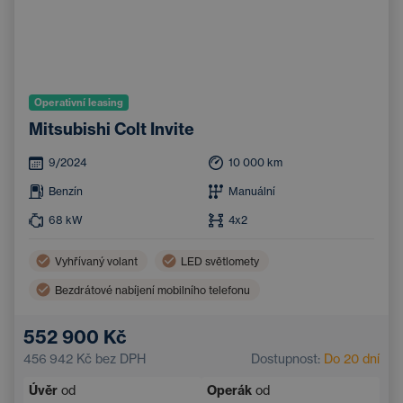
Operativní leasing
Mitsubishi Colt Invite
9/2024
10 000
km
Benzín
Manuální
68
kW
4x2
Vyhřívaný volant
LED světlomety
Bezdrátové nabíjení mobilního telefonu
Parkovací kamera
Automatická klimatizace
552 900 Kč
Bluetooth
Systém rozpoznávání značek
456 942 Kč
bez DPH
Dostupnost:
Do 20 dní
Přední parkovací senzory
Zadní parkovací senzory
Úvěr
od
Operák
od