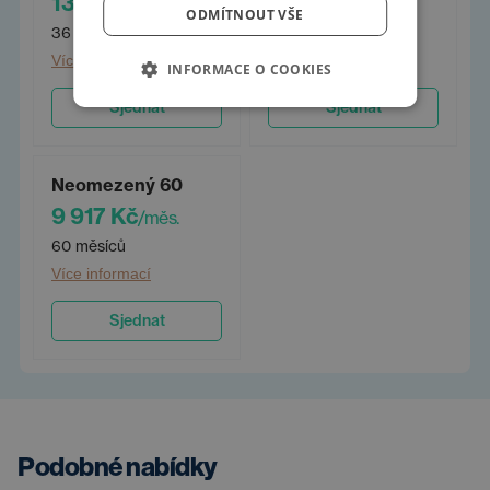
13 207 Kč
11 154 Kč
/měs.
/měs.
ODMÍTNOUT VŠE
36 měsíců
48 měsíců
Více informací
Více informací
INFORMACE O COOKIES
Sjednat
Sjednat
Neomezený 60
9 917 Kč
/měs.
60 měsíců
Více informací
Sjednat
Podobné nabídky