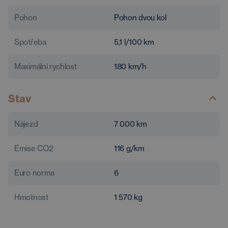
Pohon
Pohon dvou kol
Spotřeba
5,1
l/100 km
Maximální rychlost
180
km/h
Stav
Nájezd
7 000
km
Emise CO2
116
g/km
Euro norma
6
Hmotnost
1 570
kg