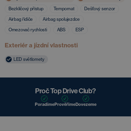
Bezklíčový přístup
Tempomat
Dešťový senzor
Airbag řidiče
Airbag spolujezdce
Omezovač rychlosti
ABS
ESP
Exteriér a jízdní vlastnosti
LED světlomety
Proč Top Drive Club?
Poradíme
Prověříme
Dovezeme