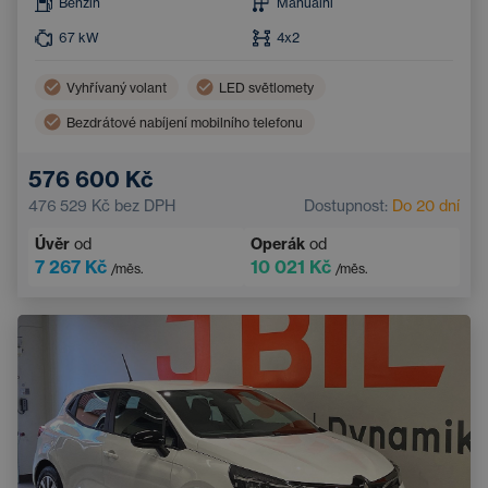
Benzín
Manuální
67
kW
4x2
Vyhřívaný volant
LED světlomety
Bezdrátové nabíjení mobilního telefonu
Parkovací kamera
Automatická klimatizace
576 600 Kč
Bluetooth
Systém rozpoznávání značek
476 529 Kč
bez DPH
Dostupnost:
Do 20 dní
Přední parkovací senzory
Zadní parkovací senzory
Úvěr
od
Operák
od
7 267 Kč
10 021 Kč
/měs.
/měs.