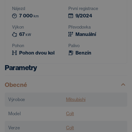
Nájezd
První registrace
7 000
9/2024
km
Výkon
Převodovka
67
Manuální
kW
Pohon
Palivo
Pohon dvou kol
Benzín
Parametry
Obecné
Výrobce
Mitsubishi
Model
Colt
Verze
Colt