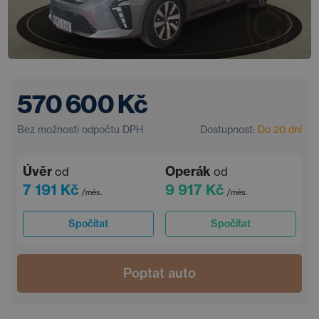
570 600 Kč
Bez možnosti odpočtu DPH
Dostupnost:
Do 20 dní
Úvěr
Operák
od
od
7 191 Kč
9 917 Kč
/měs.
/měs.
Spočítat
Spočítat
Poptat auto