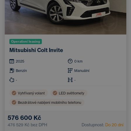
Operativní leasing
Mitsubishi Colt Invite
2025
0
km
Benzín
Manuální
-
-
Vyhřívaný volant
LED světlomety
Bezdrátové nabíjení mobilního telefonu
Asistent hlídání jízdy v pruhu
Automatická klimatizace
576 600 Kč
Bluetooth
Parkovací kamera
476 529 Kč
bez DPH
Dostupnost:
Do 20 dní
Systém rozpoznávání značek