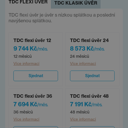
TDC FLEXI ÚVĚR
TDC KLASIK ÚVĚR
TDC flexi úvěr je úvěr s nízkou splátkou a poslední
navýšenou splátkou.
TDC flexi úvěr 12
TDC flexi úvěr 24
9 744 Kč
8 573 Kč
/měs.
/měs.
12 měsíců
24 měsíců
Více informací
Více informací
Sjednat
Sjednat
TDC flexi úvěr 36
TDC flexi úvěr 48
7 694 Kč
7 191 Kč
/měs.
/měs.
36 měsíců
48 měsíců
Více informací
Více informací