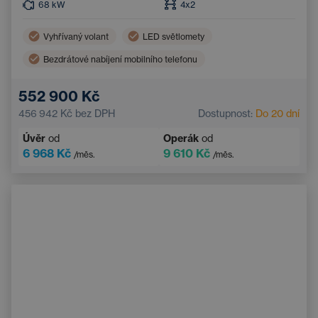
68
kW
4x2
Vyhřívaný volant
LED světlomety
Bezdrátové nabíjení mobilního telefonu
Parkovací kamera
Automatická klimatizace
552 900 Kč
Bluetooth
Systém rozpoznávání značek
456 942 Kč
bez DPH
Dostupnost:
Do 20 dní
Přední parkovací senzory
Zadní parkovací senzory
Úvěr
od
Operák
od
6 968 Kč
9 610 Kč
/měs.
/měs.