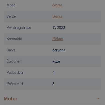
Model
Sierra
Verze
Sierra
První registrace
11/2022
Karoserie
Pickup
Barva
červená
Čalounění
kůže
Počet dveří
4
Počet míst
5
Motor