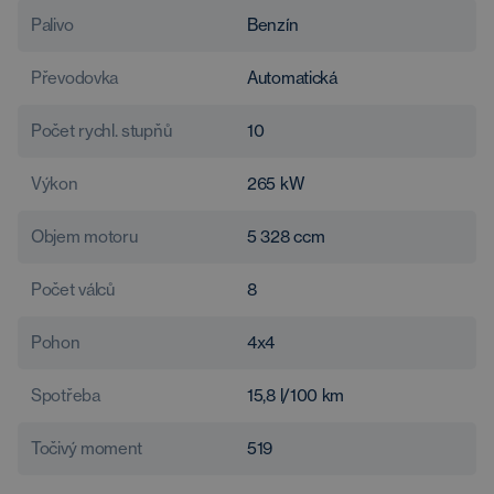
Palivo
Benzín
Převodovka
Automatická
Počet rychl. stupňů
10
Výkon
265
kW
Objem motoru
5 328
ccm
Počet válců
8
Pohon
4x4
Spotřeba
15,8
l/100 km
Točivý moment
519