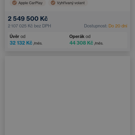
Apple CarPlay
Vyhřívaný volant
Bezklíčový start
Android Auto
2 549 500 Kč
Řadicí pádla pod volantem
2 107 025 Kč
bez DPH
Dostupnost:
Do 20 dní
Asistent jízdy z kopce (DAC)
Úvěr
od
Operák
od
Bezdrátové nabíjení mobilního telefonu
32 132 Kč
44 308 Kč
/měs.
/měs.
Vyhřívaná sedadla
Bluetooth