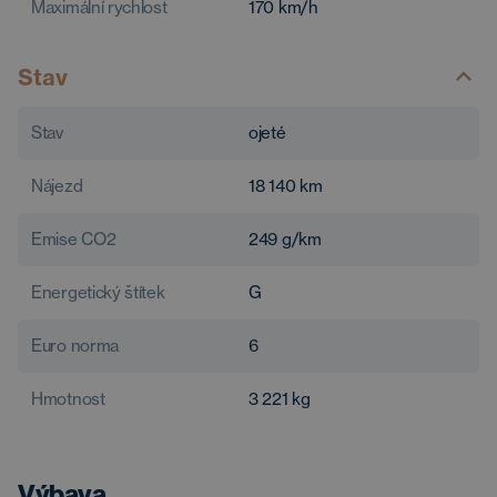
Maximální rychlost
170
km/h
Stav
Stav
ojeté
Nájezd
18 140
km
Emise CO2
249
g/km
Energetický štítek
G
Euro norma
6
Hmotnost
3 221
kg
Výbava