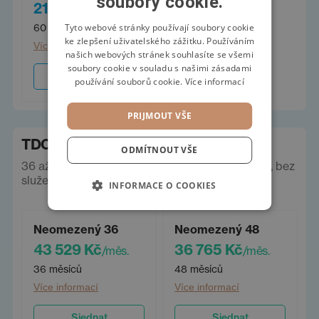
soubory cookie.
SWEDISH
21 714 Kč
/měs.
POLISH
Tyto webové stránky používají soubory cookie
60 měsíců
ke zlepšení uživatelského zážitku. Používáním
Více informací
GERMAN
našich webových stránek souhlasíte se všemi
soubory cookie v souladu s našimi zásadami
Sjednat
používání souborů cookie.
Více informací
PRIJMOUT VŠE
TDC operák
ODMÍTNOUT VŠE
36 až 60 měsíců, neomezeně km. Ceny vč. DPH, bez
služeb a pojištění.
INFORMACE O COOKIES
Neomezený 36
Neomezený 48
43 529 Kč
36 765 Kč
/měs.
/měs.
36 měsíců
48 měsíců
Více informací
Více informací
Sjednat
Sjednat