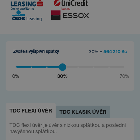
Zvolte si výši první splátky
30% =
564 210 Kč
0%
30%
70%
TDC FLEXI ÚVĚR
TDC KLASIK ÚVĚR
TDC flexi úvěr je úvěr s nízkou splátkou a poslední
navýšenou splátkou.