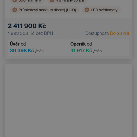
360° kamera
Vyhřívaný volant
Průhledový head-up displej (HUD)
LED světlomety
Adaptivní tempomat
Ventilovaná sedadla
2 411 900 Kč
Apple CarPlay
Střešní okno
1 993 306 Kč
bez DPH
Dostupnost:
Do 20 dní
Asistent hlídání jízdy v pruhu
Úvěr
od
Operák
od
Řadicí pádla pod volantem
Android Auto
30 398 Kč
41 917 Kč
/měs.
/měs.
Tažné zařízení