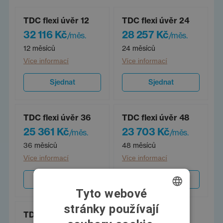
TDC flexi úvěr 12
TDC flexi úvěr 24
32 116 Kč
28 257 Kč
/měs.
/měs.
12 měsíců
24 měsíců
Více informací
Více informací
Sjednat
Sjednat
TDC flexi úvěr 36
TDC flexi úvěr 48
25 361 Kč
23 703 Kč
/měs.
/měs.
36 měsíců
48 měsíců
Více informací
Více informací
Sjednat
Sjednat
Tyto webové
stránky používají
CZECH
TDC flexi úvěr 60