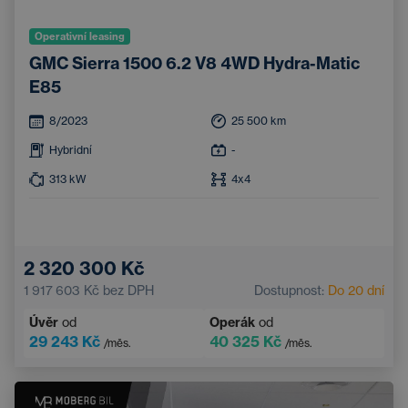
Operativní leasing
GMC Sierra 1500 6.2 V8 4WD Hydra-Matic
E85
8/2023
25 500
km
Hybridní
-
313
kW
4x4
2 320 300 Kč
1 917 603 Kč
bez DPH
Dostupnost:
Do 20 dní
Úvěr
od
Operák
od
29 243 Kč
40 325 Kč
/měs.
/měs.