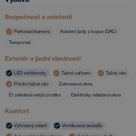
Bezpečnost a asistenti
Parkovací kamera
Asistent jízdy z kopce (DAC)
Tempomat
Exteriér a jízdní vlastnosti
LED světlomety
Tažné zařízení
Tažné oko
Přední tažné oko
Zatmavená okna
El. ovládáná vnější zrcátka
Elektricky ovládaná okna
Komfort
Vyhřívaný volant
Ventilovaná sedadla