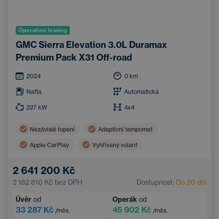
Operativní leasing
GMC Sierra Elevation 3.0L Duramax
Premium Pack X31 Off-road
2024
0
km
Nafta
Automatická
227
kW
4x4
Nezávislé topení
Adaptivní tempomat
Apple CarPlay
Vyhřívaný volant
Parkovací kamera
Android Auto
2 641 200 Kč
Řadicí pádla pod volantem
2 182 810 Kč
bez DPH
Dostupnost:
Do 20 dní
Asistent jízdy z kopce (DAC)
Úvěr
od
Operák
od
Bezdrátové nabíjení mobilního telefonu
33 287 Kč
45 902 Kč
/měs.
/měs.