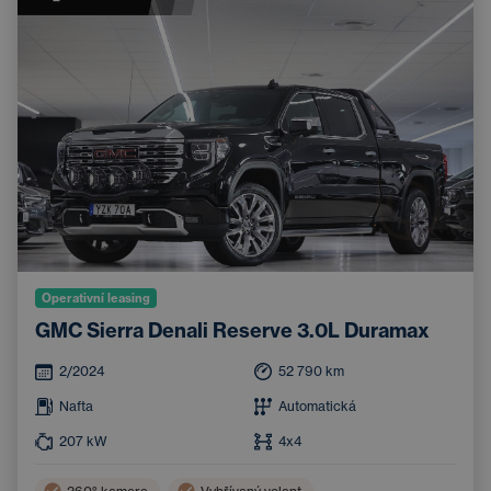
Operativní leasing
GMC Sierra Denali Reserve 3.0L Duramax
2/2024
52 790
km
Nafta
Automatická
207
kW
4x4