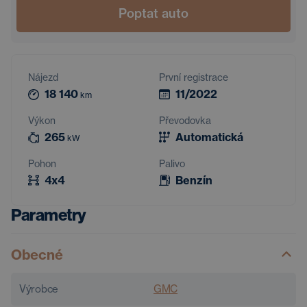
Poptat auto
Nájezd
První registrace
18 140
11/2022
km
Výkon
Převodovka
265
Automatická
kW
Pohon
Palivo
4x4
Benzín
Parametry
Obecné
Výrobce
GMC