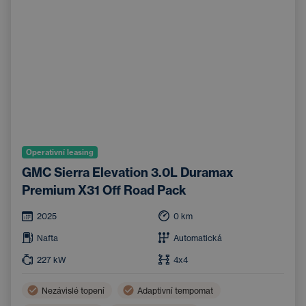
Operativní leasing
GMC Sierra Elevation 3.0L Duramax
Premium X31 Off Road Pack
2025
0
km
Nafta
Automatická
227
kW
4x4
Nezávislé topení
Adaptivní tempomat