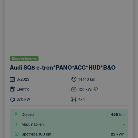
Doporučujeme
Audi SQ8 e-tron*PANO*ACC*HUD*B&O
3/2023
14 140
km
Elektro
106
kWh
370
kW
4x4
Dojezd
455
km
Max. nabíjení
-
Spotřeba 100 km
23
kWh