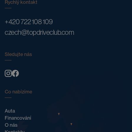
Rychlý kontakt
+420 722 108 109
czech@topdriveclub.com
Sledujte nás
Co nabízíme
Auta
Financování
O nás