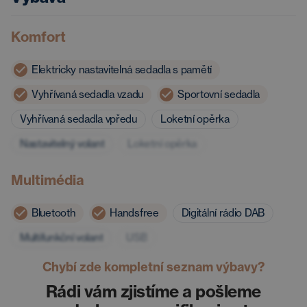
Komfort
Elektricky nastavitelná sedadla s pamětí
Vyhřívaná sedadla vzadu
Sportovní sedadla
Vyhřívaná sedadla vpředu
Loketní opěrka
Nastavitelný volant
Loketní opěrka
Multimédia
Bluetooth
Handsfree
Digitální rádio DAB
Multifunkční volant
USB
Chybí zde kompletní seznam výbavy?
Rádi vám zjistíme a pošleme