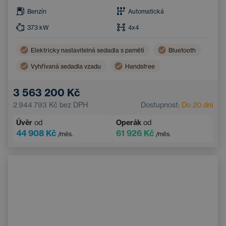
Benzín
Automatická
373
kW
4x4
Elektricky nastavitelná sedadla s pamětí
Bluetooth
Vyhřívaná sedadla vzadu
Handsfree
Sportovní sedadla
3 563 200 Kč
2 944 793 Kč
bez DPH
Dostupnost:
Do 20 dní
Úvěr
od
Operák
od
44 908 Kč
61 926 Kč
/měs.
/měs.