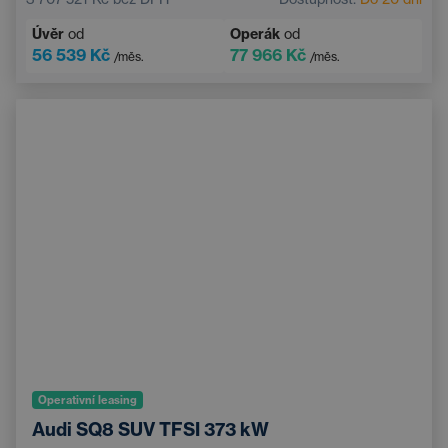
Úvěr
od
Operák
od
56 539 Kč
77 966 Kč
/měs.
/měs.
Operativní leasing
Audi SQ8 SUV TFSI 373 kW