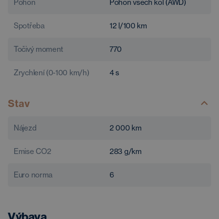
Pohon
Pohon všech kol (AWD)
Spotřeba
12
l/100 km
Točivý moment
770
Zrychlení (0-100 km/h)
4
s
Stav
Nájezd
2 000
km
Emise CO2
283
g/km
Euro norma
6
Výbava