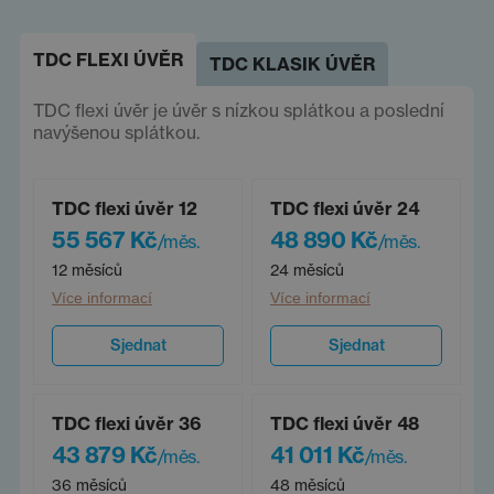
TDC FLEXI ÚVĚR
TDC KLASIK ÚVĚR
TDC flexi úvěr je úvěr s nízkou splátkou a poslední
navýšenou splátkou.
TDC flexi úvěr 12
TDC flexi úvěr 24
55 567 Kč
48 890 Kč
/měs.
/měs.
12 měsíců
24 měsíců
Více informací
Více informací
Sjednat
Sjednat
TDC flexi úvěr 36
TDC flexi úvěr 48
43 879 Kč
41 011 Kč
/měs.
/měs.
36 měsíců
48 měsíců