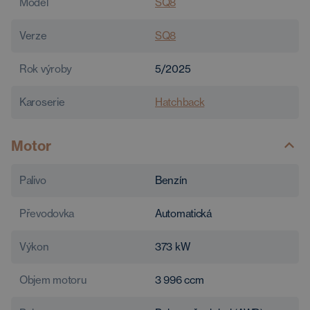
Model
SQ8
Verze
SQ8
Rok výroby
5/2025
Karoserie
Hatchback
Motor
Palivo
Benzín
Převodovka
Automatická
Výkon
373
kW
Objem motoru
3 996
ccm