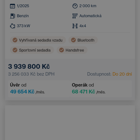
1/2025
2 000
km
Benzín
Automatická
373
kW
4x4
Vyhřívaná sedadla vzadu
Bluetooth
Sportovní sedadla
Handsfree
Elektricky nastavitelná sedadla
3 939 800 Kč
3 256 033 Kč
bez DPH
Dostupnost:
Do 20 dní
Úvěr
od
Operák
od
49 654 Kč
68 471 Kč
/měs.
/měs.