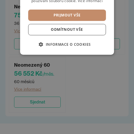
používání souborů cookie.
Více informací
Neomezený 36
Neomezený 48
75 314 Kč
63 610 Kč
PRIJMOUT VŠE
/měs.
/měs.
36 měsíců
48 měsíců
ODMÍTNOUT VŠE
Více informací
Více informací
Sjednat
Sjednat
INFORMACE O COOKIES
Neomezený 60
56 552 Kč
/měs.
60 měsíců
Více informací
Sjednat