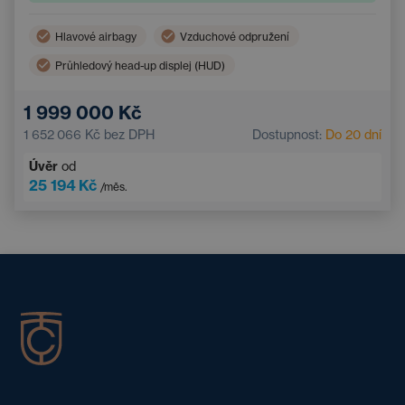
Hlavové airbagy
Vzduchové odpružení
Průhledový head-up displej (HUD)
Čtyřzónová klimatizace
360° kamera
1 999 000 Kč
Elektricky ovládané střešní okno
Sound systém
1 652 066 Kč
bez DPH
Dostupnost:
Do 20 dní
Řadicí pádla pod volantem
Boční airbagy
Úvěr
od
LED světlomety
Apple CarPlay
25 194 Kč
/měs.
Ambientní osvětlení