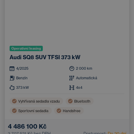
Operativní leasing
Audi SQ8 SUV TFSI 373 kW
4/2025
2 000
km
Benzín
Automatická
373
kW
4x4
Vyhřívaná sedadla vzadu
Bluetooth
Sportovní sedadla
Handsfree
Elektricky nastavitelná sedadla
4 486 100 Kč
3 707 521 Kč
bez DPH
Dostupnost:
Do 20 dní