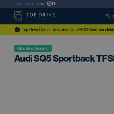
+420 722 108 109
Top Drive Club se brzy změní na EVOO Centrum elektro
Operativní leasing
Audi SQ5 Sportback TFSI