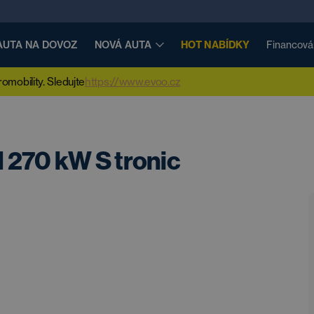
AUTA NA DOVOZ
NOVÁ AUTA
HOT NABÍDKY
Financová
mobility. Sledujte
https://www.evoo.cz
 270 kW S tronic