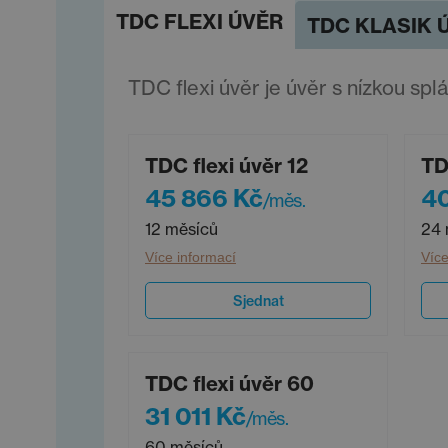
TDC FLEXI ÚVĚR
TDC KLASIK 
TDC flexi úvěr je úvěr s nízkou spl
TDC flexi úvěr 12
TD
45 866 Kč
40
/měs.
12 měsíců
24 
Více informací
Více
Sjednat
TDC flexi úvěr 60
31 011 Kč
/měs.
60 měsíců