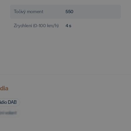
Točivý moment
550
Zrychlení (0-100 km/h)
4
s
dia
rádio DAB
ní volant