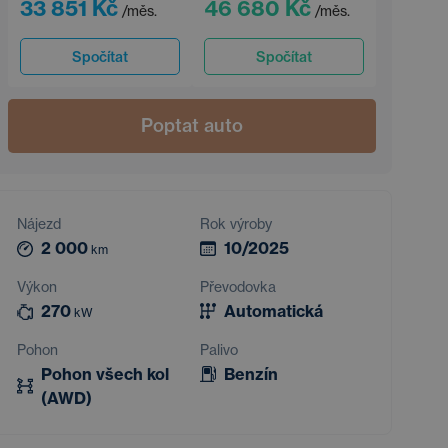
33 851 Kč
46 680 Kč
/měs.
/měs.
Spočítat
Spočítat
Poptat auto
Nájezd
Rok výroby
2 000
10/2025
km
Výkon
Převodovka
270
Automatická
kW
Pohon
Palivo
Pohon všech kol
Benzín
(AWD)