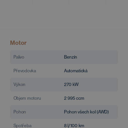
Motor
Palivo
Benzín
Převodovka
Automatická
Výkon
270
kW
Objem motoru
2 995
ccm
Pohon
Pohon všech kol (AWD)
Spotřeba
8
l/100 km