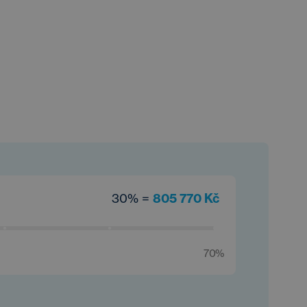
30% =
805 770 Kč
70%