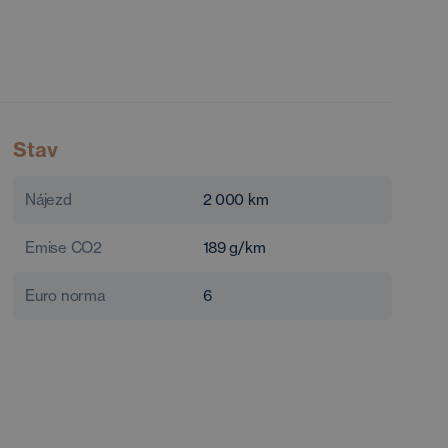
Stav
Nájezd
2 000
km
Emise CO2
189
g/km
Euro norma
6