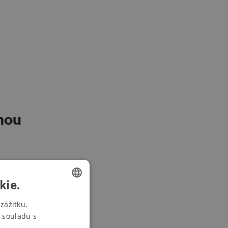
nou
kie.
CZECH
zážitku.
 souladu s
SWEDISH