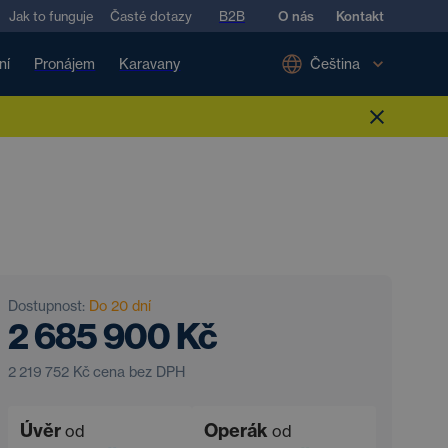
Jak to funguje
Časté dotazy
B2B
O nás
Kontakt
ní
Pronájem
Karavany
Čeština
Dostupnost:
Do 20 dní
2 685 900 Kč
2 219 752 Kč
cena bez DPH
Úvěr
Operák
od
od