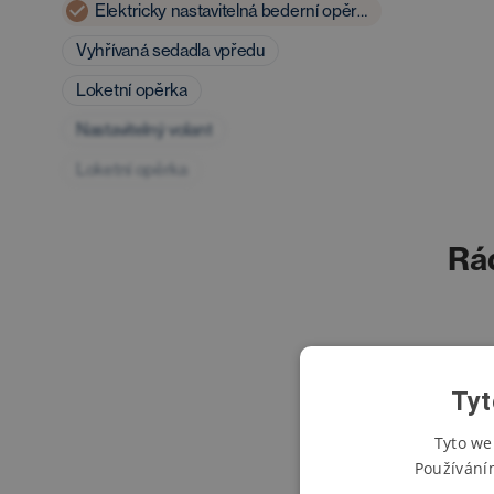
Elektricky nastavitelná bederní opěrka
Vyhřívaná sedadla vpředu
Loketní opěrka
Nastavitelný volant
Loketní opěrka
Rá
Tyt
Tyto we
Používání