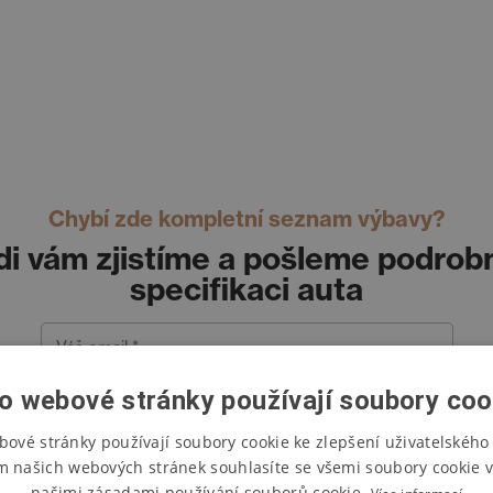
Chybí zde kompletní seznam výbavy?
di vám zjistíme a pošleme podrob
specifikaci auta
Váš email *
o webové stránky používají soubory coo
Vaše jméno *
bové stránky používají soubory cookie ke zlepšení uživatelského 
m našich webových stránek souhlasíte se všemi soubory cookie v
Váš telefon *
našimi zásadami používání souborů cookie.