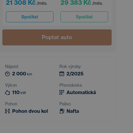
21 308 Kč
29 383 Kč
/měs.
/měs.
Spočítat
Spočítat
Poptat auto
Nájezd
Rok výroby
2 000
2/2025
km
Výkon
Převodovka
110
Automatická
kW
Pohon
Palivo
Pohon dvou kol
Nafta