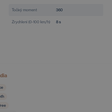
Točivý moment
360
Zrychlení (0-100 km/h)
8
s
dia
ce
oth
ree