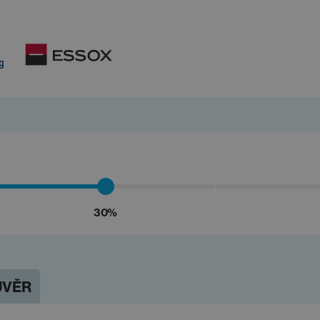
30%
ÚVĚR