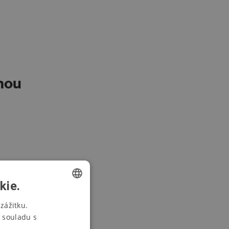
nou
kie.
CZECH
zážitku.
 souladu s
SWEDISH