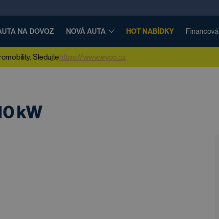
AUTA NA DOVOZ
NOVÁ AUTA
HOT NABÍDKY
Financová
mobility. Sledujte
https://www.evoo.cz
110 kW