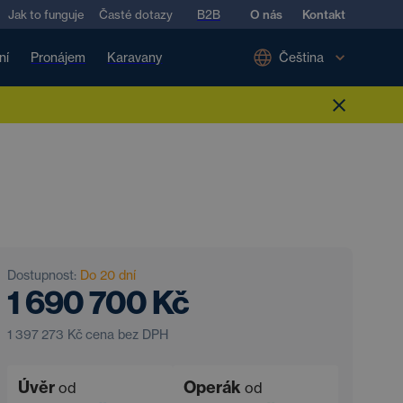
Jak to funguje
Časté dotazy
B2B
O nás
Kontakt
ní
Pronájem
Karavany
Čeština
Dostupnost:
Do 20 dní
1 690 700 Kč
1 397 273 Kč
cena bez DPH
Úvěr
Operák
od
od