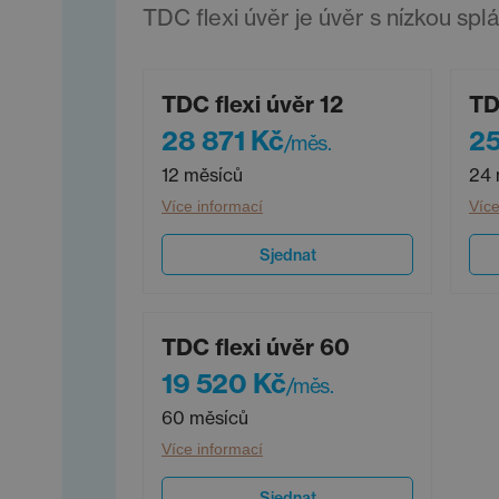
TDC flexi úvěr je úvěr s nízkou spl
TDC flexi úvěr 12
TD
28 871 Kč
25
/měs.
12 měsíců
24 
Více informací
Více
Sjednat
TDC flexi úvěr 60
19 520 Kč
/měs.
60 měsíců
Více informací
Sjednat