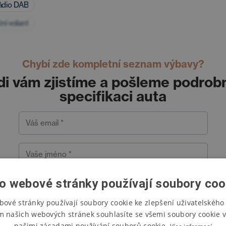
rádio DAB
ní volant
Chybí zde kompletní seznam výbavy?
di vám zjistíme a pošleme podrob
specifikaci auta
Váš email *
Vaše jméno *
o webové stránky používají soubory coo
Váš telefon *
bové stránky používají soubory cookie ke zlepšení uživatelského 
m našich webových stránek souhlasíte se všemi soubory cookie v
Pošlete mi specifikaci
našimi zásadami používání souborů cookie.