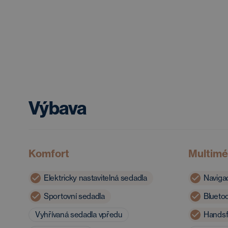
Výbava
Komfort
Multimé
Elektricky nastavitelná sedadla
Naviga
Sportovní sedadla
Blueto
Vyhřívaná sedadla vpředu
Handsf