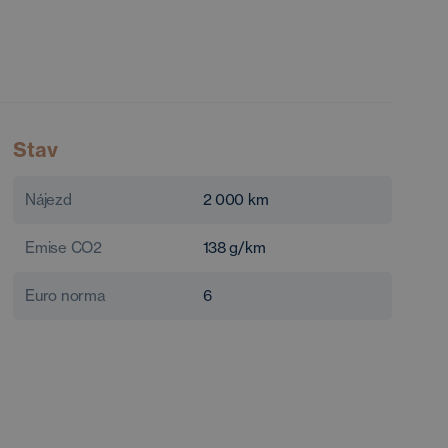
Stav
Nájezd
2 000
km
Emise CO2
138
g/km
Euro norma
6