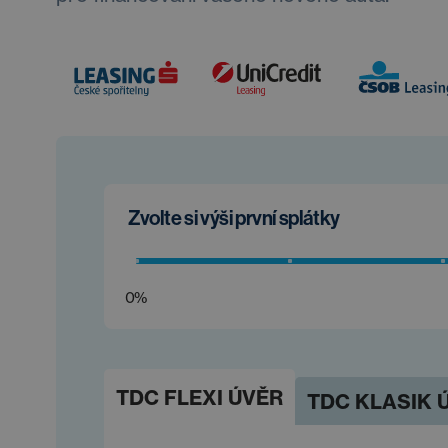
Zvolte si výši první splátky
0%
TDC FLEXI ÚVĚR
TDC KLASIK 