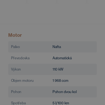
Motor
Palivo
Nafta
Převodovka
Automatická
Výkon
110
kW
Objem motoru
1 968
ccm
Pohon
Pohon dvou kol
Spotřeba
5
l/100 km