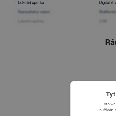
Loketní opěrka
Digitální 
Nastavitelný volant
Multifunkč
Loketní opěrka
USB
Rá
Tyt
Tyto we
Používání