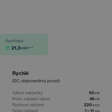
Spotřeba
21,3
kWh
***
Rychlé
(DC, stejnosměrný proud)
Výkon nabíječky
50
kW
Prům. nabíjecí výkon
48
kW
Rychlost nabíjení
220
km/h
Doba nabíjení
1
11
h
min