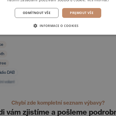
Více informací
ODMÍTNOUT VŠE
PRIJMOUT VŠE
INFORMACE O COOKIES
dia
ce
oth
ree
rádio DAB
ní volant
Chybí zde kompletní seznam výbavy?
di vám zjistíme a pošleme podrob