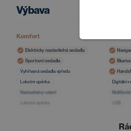
Výbava
Komfort
Multimé
Elektricky nastavitelná sedadla
Naviga
Sportovní sedadla
Blueto
Vyhřívaná sedadla vpředu
Handsf
Loketní opěrka
Digitální 
Nastavitelný volant
Multifunkč
Loketní opěrka
USB
Rá