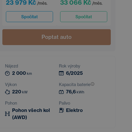
23 979 Kč
33 066 Kč
/měs.
/měs.
Spočítat
Spočítat
Poptat auto
Nájezd
Rok výroby
2 000
6/2025
km
Výkon
Kapacita baterie
220
76,6
kW
kWh
Pohon
Palivo
Pohon všech kol
Elektro
(AWD)