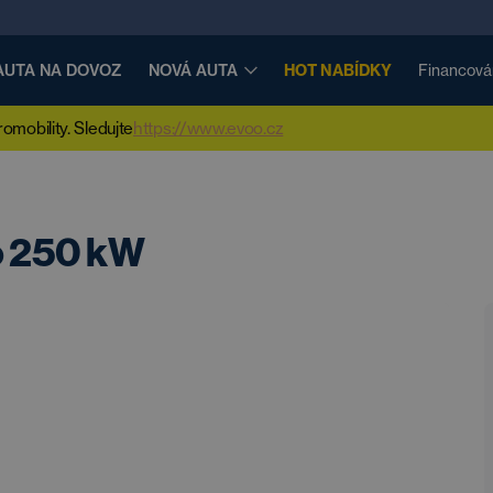
AUTA NA DOVOZ
NOVÁ AUTA
HOT NABÍDKY
Financová
mobility. Sledujte
https://www.evoo.cz
ro 250 kW