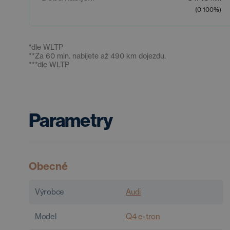
(0-100%)
*
dle WLTP
**
Za 60 min. nabijete až 490 km dojezdu.
***
dle WLTP
Parametry
Obecné
Výrobce
Audi
Model
Q4 e-tron