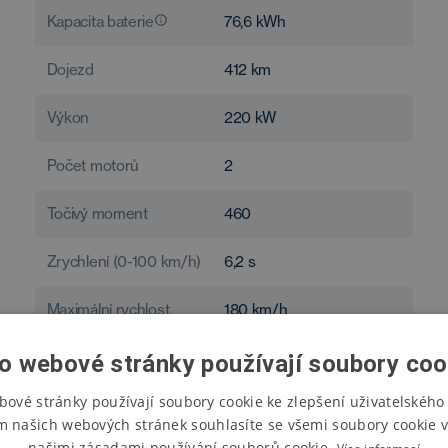
Kapacita baterie
76,6
kWh
Dojezd
412
km
Výkon
220
kW
Počet motorů
2
Točivý moment
460
Zrychlení (0-100 km/h)
6,2
s
Maximální rychlost
180
km/h
Spotřeba
21,3
kWh/100 km
o webové stránky používají soubory coo
bové stránky používají soubory cookie ke zlepšení uživatelského 
m našich webových stránek souhlasíte se všemi soubory cookie v
našimi zásadami používání souborů cookie.