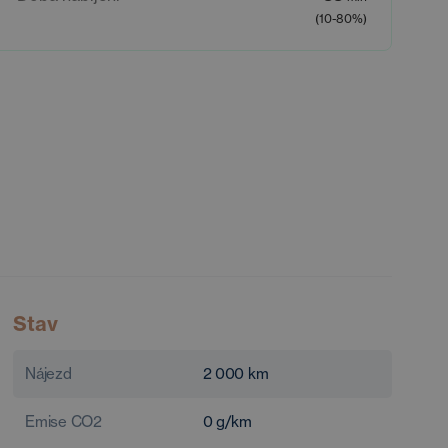
(10-80%)
Stav
Nájezd
2 000
km
Emise CO2
0
g/km