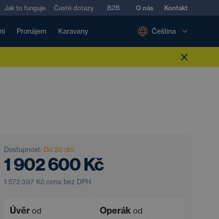
Jak to funguje
Časté dotazy
B2B
O nás
Kontakt
ní
Pronájem
Karavany
Čeština
Dostupnost:
Do 20 dní
1 902 600 Kč
1 572 397 Kč
cena bez DPH
Úvěr
Operák
od
od