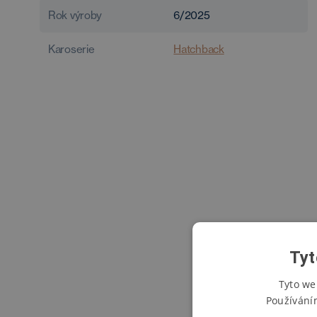
Rok výroby
6/2025
Karoserie
Hatchback
Tyt
Tyto we
Používání