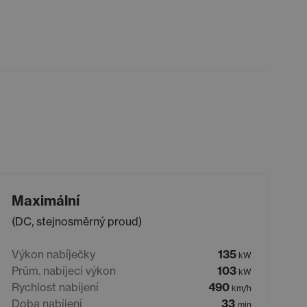
Maximální
(DC, stejnosměrný proud)
Výkon nabíječky
135
kW
Prům. nabíjecí výkon
103
kW
Rychlost nabíjení
490
km/h
Doba nabíjení
33
min