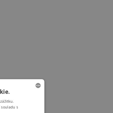
kie.
CZECH
zážitku.
 souladu s
SWEDISH