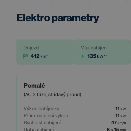
Elektro parametry
Dojezd
Max.nabíjení
412
135
km
*
kW
**
Pomalé
(AC 3 fáze, střídavý proud)
Výkon nabíječky
11
kW
Prům. nabíjecí výkon
11
kW
Rychlost nabíjení
47
km/h
Doba nabíjení
8
15
h
min