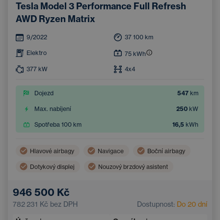
Tesla Model 3 Performance Full Refresh
AWD Ryzen Matrix
9/2022
37 100
km
Elektro
75
kWh
377
kW
4x4
Dojezd
547
km
Max. nabíjení
250
kW
Spotřeba 100 km
16,5
kWh
Hlavové airbagy
Navigace
Boční airbagy
Dotykový displej
Nouzový brzdový asistent
Asistent hlídání jízdy v pruhu
946 500 Kč
Systém rozpoznávání únavy
782 231 Kč
bez DPH
Dostupnost:
Do 20 dní