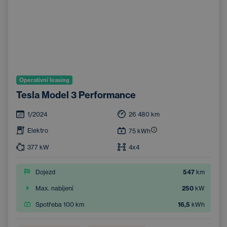
Operativní leasing
Tesla Model 3 Performance
1/2024
26 480
km
Elektro
75
kWh
377
kW
4x4
Dojezd
547
km
Max. nabíjení
250
kW
Spotřeba 100 km
16,5
kWh