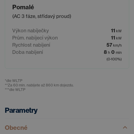
Pomalé
(AC 3 fáze, střídavý proud)
Výkon nabíječky
11
kW
Prům. nabíjecí výkon
11
kW
Rychlost nabíjení
57
km/h
Doba nabíjení
8
0
h
min
(0-100%)
*
dle WLTP
**
Za 60 min. nabijete až 860 km dojezdu.
***
dle WLTP
Parametry
Obecné