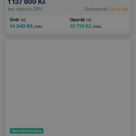
1 137 800 Kč
Panoramatická střecha
Android Auto
bez odpočtu DPH
Dostupnost:
Do 20 dní
Adaptivní tempomat
Automatická klimatizace
Úvěr
od
Operák
od
Vyhřívané čelní sklo
14 340 Kč
19 774 Kč
/měs.
/měs.
Bezdrátové nabíjení mobilního telefonu
Operativní leasing