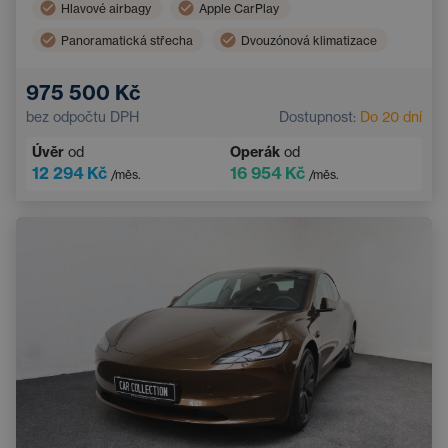
Hlavové airbagy
Apple CarPlay
Panoramatická střecha
Dvouzónová klimatizace
Boční airbagy
Navigace
975 500 Kč
Automatická klimatizace
bez odpočtu DPH
Dostupnost:
Do 20 dní
Systém rozpoznávání chodců a cyklistů
Úvěr
od
Operák
od
Dotykový displej
Sportovní volant
12 294 Kč
16 954 Kč
/měs.
/měs.