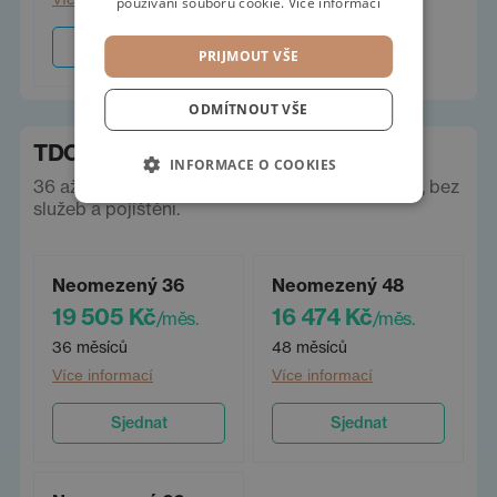
používání souborů cookie.
Více informací
Sjednat
PRIJMOUT VŠE
ODMÍTNOUT VŠE
TDC operák
INFORMACE O COOKIES
36 až 60 měsíců, neomezeně km. Ceny vč. DPH, bez
služeb a pojištění.
Neomezený 36
Neomezený 48
19 505 Kč
16 474 Kč
/měs.
/měs.
36 měsíců
48 měsíců
Více informací
Více informací
Sjednat
Sjednat