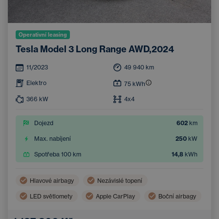
Operativní leasing
Tesla Model 3 Long Range AWD,2024
11/2023
49 940
km
Elektro
75
kWh
366
kW
4x4
Dojezd
602
km
Max. nabíjení
250
kW
Spotřeba 100 km
14,8
kWh
Hlavové airbagy
Nezávislé topení
LED světlomety
Apple CarPlay
Boční airbagy
Virtuální pedál (bezdotykové otevření zavazadlového prostoru)