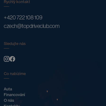
Rychlý kontakt
+420 722 108 109
czech@topdriveclub.com
Sledujte nás
Co nabízíme
Auta
Financování
O nás