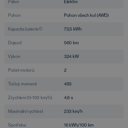
Palivo
Elektro
Pohon
Pohon všech kol (AWD)
Kapacita baterie
73,5
kWh
Dojezd
560
km
Výkon
324
kW
Počet motorů
2
Točivý moment
493
Zrychlení (0-100 km/h)
4,6
s
Maximální rychlost
233
km/h
Spotřeba
16
kWh/100 km