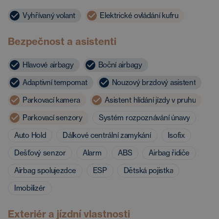
Vyhřívaný volant
Elektrické ovládání kufru
Bezpečnost a asistenti
Hlavové airbagy
Boční airbagy
Adaptivní tempomat
Nouzový brzdový asistent
Parkovací kamera
Asistent hlídání jízdy v pruhu
Parkovací senzory
Systém rozpoznávání únavy
Auto Hold
Dálkové centrální zamykání
Isofix
Dešťový senzor
Alarm
ABS
Airbag řidiče
Airbag spolujezdce
ESP
Dětská pojistka
Imobilizér
Exteriér a jízdní vlastnosti