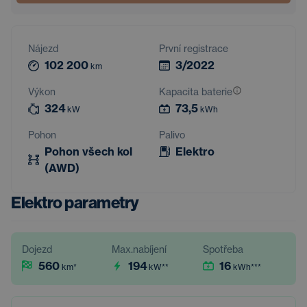
Nájezd
První registrace
102 200
3/2022
km
Výkon
Kapacita baterie
324
73,5
kW
kWh
Pohon
Palivo
Pohon všech kol
Elektro
(AWD)
Elektro parametry
Dojezd
Max.nabíjení
Spotřeba
560
194
16
km
*
kW
**
kWh
***