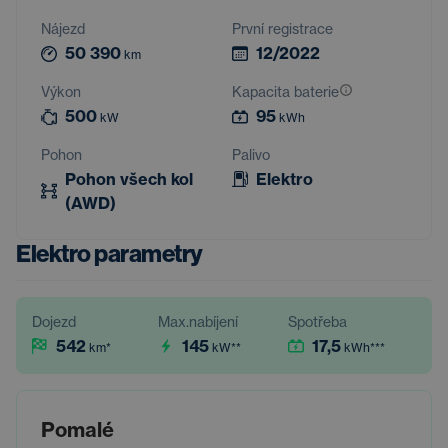
Nájezd
První registrace
50 390
12/2022
km
Výkon
Kapacita baterie
500
95
kW
kWh
Pohon
Palivo
Pohon všech kol
Elektro
(AWD)
Elektro parametry
Dojezd
Max.nabíjení
Spotřeba
542
145
17,5
km
*
kW
**
kWh
***
Pomalé