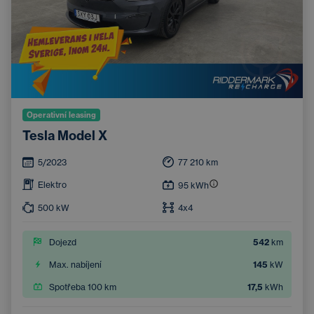
Operativní leasing
Tesla Model X
5/2023
77 210
km
Elektro
95
kWh
500
kW
4x4
Dojezd
542
km
Max. nabíjení
145
kW
Spotřeba 100 km
17,5
kWh