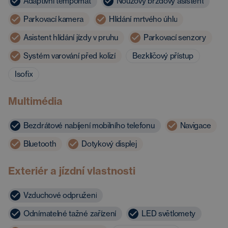
Adaptivní tempomat
Nouzový brzdový asistent
Parkovací kamera
Hlídání mrtvého úhlu
Asistent hlídání jízdy v pruhu
Parkovací senzory
Systém varování před kolizí
Bezklíčový přístup
Isofix
Multimédia
Bezdrátové nabíjení mobilního telefonu
Navigace
Bluetooth
Dotykový displej
Exteriér a jízdní vlastnosti
Vzduchové odpružení
Odnímatelné tažné zařízení
LED světlomety