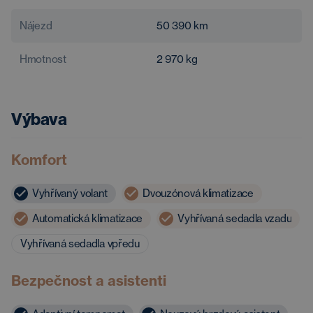
Nájezd
50 390
km
Hmotnost
2 970
kg
Výbava
Komfort
Vyhřívaný volant
Dvouzónová klimatizace
Automatická klimatizace
Vyhřívaná sedadla vzadu
Vyhřívaná sedadla vpředu
Bezpečnost a asistenti