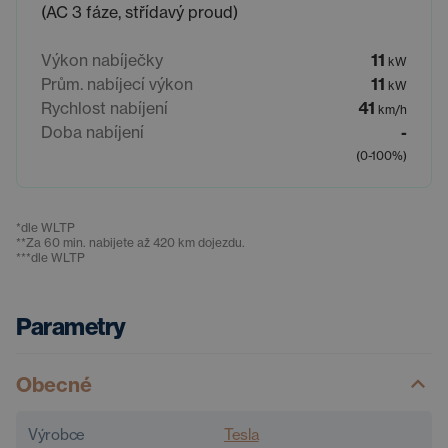
(AC 3 fáze, střídavý proud)
Výkon nabíječky
11
kW
Prům. nabíjecí výkon
11
kW
Rychlost nabíjení
41
km/h
Doba nabíjení
-
(0-100%)
*
dle WLTP
**
Za 60 min. nabijete až 420 km dojezdu.
***
dle WLTP
Parametry
Obecné
Výrobce
Tesla