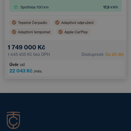
Spotřeba 100 km
17,5
kWh
Tepelné Čerpadlo
Adaptivní odpružení
Adaptivní tempomat
Apple CarPlay
Vyhřívaný volant
LED světlomety
1 749 000 Kč
Nouzový brzdový asistent
Android Auto
1 445 455 Kč
bez DPH
Dostupnost:
Do 20 dní
Ventilovaná sedadla
Panoramatická střecha
Úvěr
od
Asistent hlídání jízdy v pruhu
22 043 Kč
/měs.
Bezdrátové nabíjení mobilního telefonu