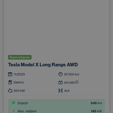
Doporučujeme
Tesla Model X Long Range AWD
11/2023
25 500
km
Elektro
95
kWh
500
kW
4x4
Dojezd
545
km
Max. nabíjení
145
kW