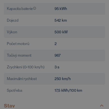
Kapacita baterie
95
kWh
Dojezd
542
km
Výkon
500
kW
Počet motorů
2
Točivý moment
967
Zrychlení (0-100 km/h)
3
s
Maximální rychlost
250
km/h
Spotřeba
17,5
kWh/100 km
Stav