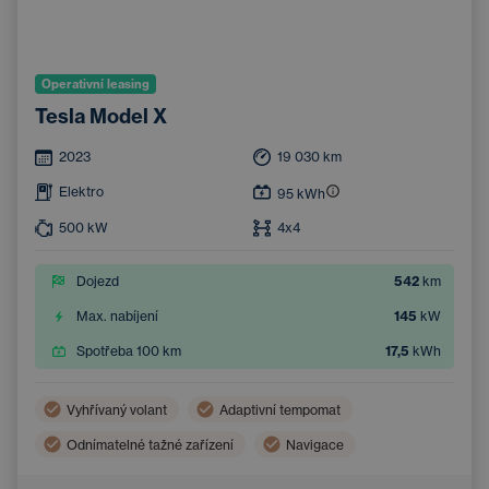
Operativní leasing
Tesla Model X
2023
19 030
km
Elektro
95
kWh
500
kW
4x4
Dojezd
542
km
Max. nabíjení
145
kW
Spotřeba 100 km
17,5
kWh
Vyhřívaný volant
Adaptivní tempomat
Odnímatelné tažné zařízení
Navigace
Digitální přístrojový štít
Asistent hlídání jízdy v pruhu