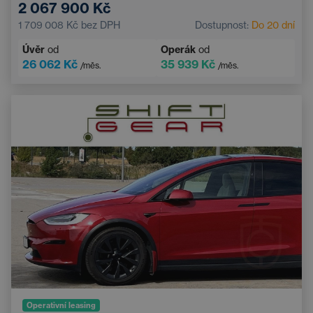
2 067 900 Kč
LED světlomety
Bluetooth
1 709 008 Kč
bez DPH
Dostupnost:
Do 20 dní
Dvouzónová klimatizace
Hlídání mrtvého úhlu
Úvěr
od
Operák
od
Panoramatická střecha
26 062 Kč
35 939 Kč
/měs.
/měs.
Operativní leasing