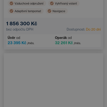
Vzduchové odpružení
Vyhřívaný volant
Adaptivní tempomat
Navigace
Panoramatická střecha
Vyhřívaná sedadla vzadu
1 856 300 Kč
Asistent hlídání jízdy v pruhu
Multifunkční volant
bez odpočtu DPH
Dostupnost:
Do 20 dní
Tažné zařízení
Elektrické ovládání kufru
Úvěr
od
Operák
od
Parkovací kamera
23 395 Kč
32 261 Kč
/měs.
/měs.