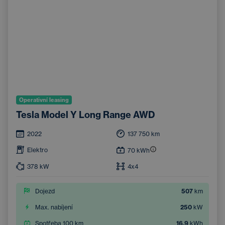
Operativní leasing
Tesla Model Y Long Range AWD
2022
137 750
km
Elektro
70
kWh
378
kW
4x4
Dojezd
507
km
Max. nabíjení
250
kW
Spotřeba 100 km
16,9
kWh