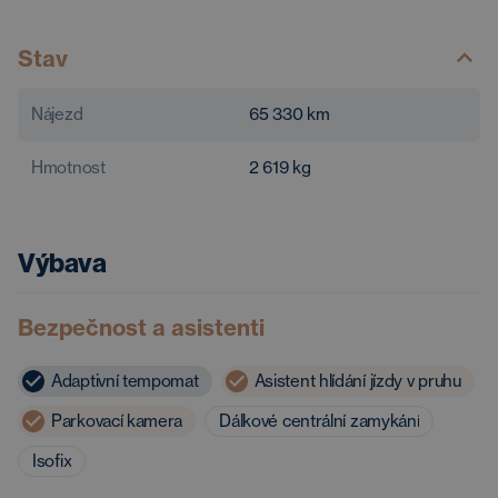
Stav
Nájezd
65 330
km
Hmotnost
2 619
kg
Výbava
Bezpečnost a asistenti
Adaptivní tempomat
Asistent hlídání jízdy v pruhu
Parkovací kamera
Dálkové centrální zamykání
Isofix