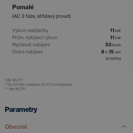
Pomalé
(AC 3 fáze, střídavý proud)
Výkon nabíječky
11
kW
Prům. nabíjecí výkon
11
kW
Rychlost nabíjení
53
km/h
Doba nabíjení
8
15
h
min
(0-100%)
*
dle WLTP
**
Za 60 min. nabijete až 670 km dojezdu.
***
dle WLTP
Parametry
Obecné