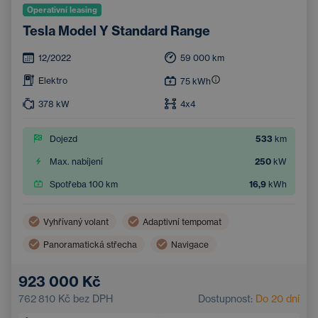
Operativní leasing
Tesla Model Y Standard Range
12/2022
59 000
km
Elektro
75
kWh
378
kW
4x4
Dojezd
533
km
Max. nabíjení
250
kW
Spotřeba 100 km
16,9
kWh
Vyhřívaný volant
Adaptivní tempomat
Panoramatická střecha
Navigace
Vyhřívaná sedadla vzadu
Hlídání mrtvého úhlu
923 000 Kč
Bluetooth
Automatická dálková světla
762 810 Kč
bez DPH
Dostupnost:
Do 20 dní
Systém varování před kolizí
Bezklíčový start