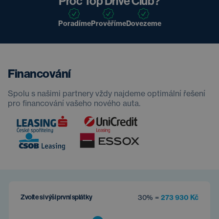
Proč Top Drive Club?
Poradíme
Prověříme
Dovezeme
Financování
Spolu s našimi partnery vždy najdeme optimální řešení
pro financování vašeho nového auta.
Zvolte si výši první splátky
30% =
273 930 Kč