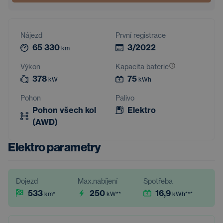
Nájezd
První registrace
65 330
3/2022
km
Výkon
Kapacita baterie
378
75
kW
kWh
Pohon
Palivo
Pohon všech kol
Elektro
(AWD)
Elektro parametry
Dojezd
Max.nabíjení
Spotřeba
533
250
16,9
km
*
kW
**
kWh
***