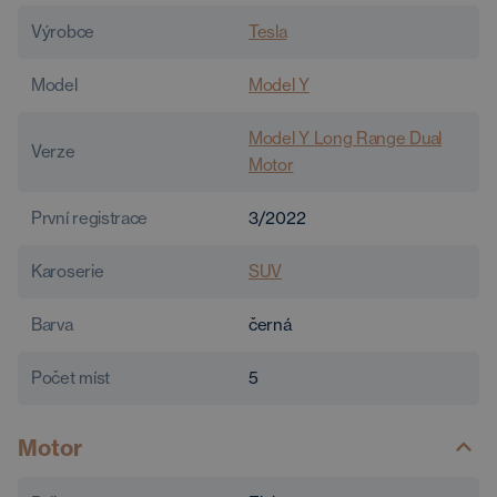
Výrobce
Tesla
Model
Model Y
Model Y Long Range Dual
Verze
Motor
První registrace
3/2022
Karoserie
SUV
Barva
černá
Počet míst
5
Motor