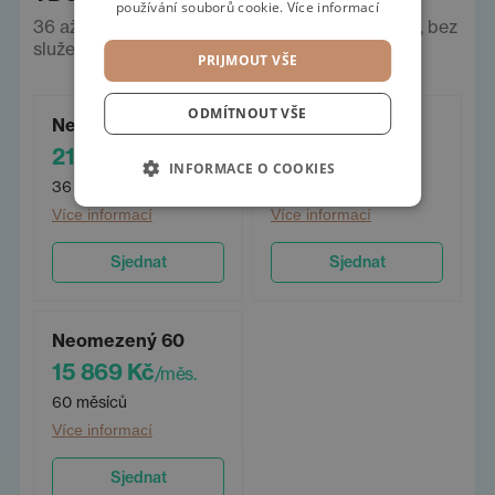
používání souborů cookie.
Více informací
36 až 60 měsíců, neomezeně km. Ceny vč. DPH, bez
služeb a pojištění.
PRIJMOUT VŠE
ODMÍTNOUT VŠE
Neomezený 36
Neomezený 48
21 134 Kč
17 850 Kč
/měs.
/měs.
INFORMACE O COOKIES
36 měsíců
48 měsíců
Více informací
Více informací
Sjednat
Sjednat
Neomezený 60
15 869 Kč
/měs.
60 měsíců
Více informací
Sjednat