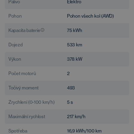
Palivo
Elektro
Pohon
Pohon všech kol (AWD)
Kapacita baterie
75
kWh
Dojezd
533
km
Výkon
378
kW
Počet motorů
2
Točivý moment
493
Zrychlení (0-100 km/h)
5
s
Maximální rychlost
217
km/h
Spotřeba
16,9
kWh/100 km