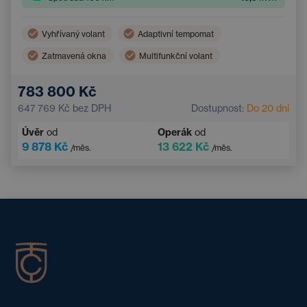
Vyhřívaný volant
Adaptivní tempomat
Zatmavená okna
Multifunkční volant
Dvouzónová klimatizace
Parkovací kamera
783 800 Kč
Elektrické ovládání kufru
Bezklíčový přístup
647 769 Kč
bez DPH
Dostupnost:
Do 20 dní
Úvěr
od
Operák
od
9 878 Kč
13 622 Kč
/měs.
/měs.