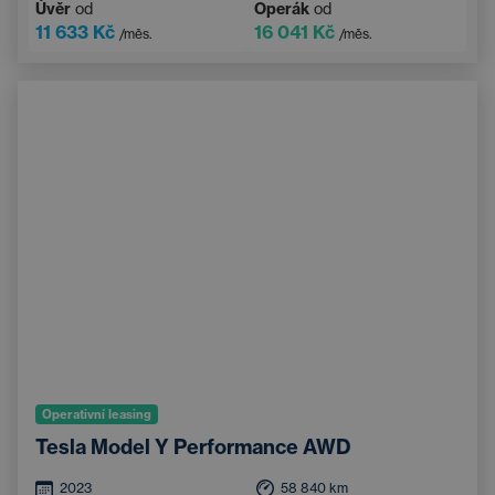
Úvěr
od
Operák
od
11 633 Kč
16 041 Kč
/měs.
/měs.
Operativní leasing
Tesla Model Y Performance AWD
2023
58 840
km