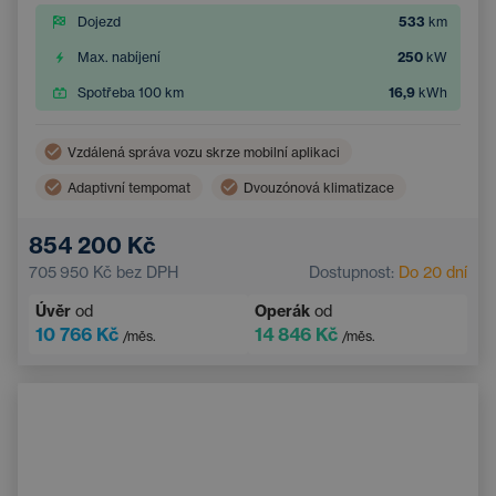
Dojezd
533
km
Max. nabíjení
250
kW
Spotřeba 100 km
16,9
kWh
Vzdálená správa vozu skrze mobilní aplikaci
Adaptivní tempomat
Dvouzónová klimatizace
Bezdrátové nabíjení mobilního telefonu
854 200 Kč
Asistent hlídání jízdy v pruhu
705 950 Kč
bez DPH
Dostupnost:
Do 20 dní
Elektrické ovládání kufru
Navigace
Úvěr
od
Operák
od
Parkovací kamera
Elektricky nastavitelná sedadla
10 766 Kč
14 846 Kč
/měs.
/měs.
Integrované streamování hudby
Systém rozpoznávání značek