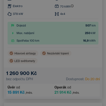
Elektro
70
kWh
378
kW
4x4
Dojezd
507
km
Max. nabíjení
250
kW
Spotřeba 100 km
16,9
kWh
Hlavové airbagy
Nezávislé topení
LED světlomety
Bezdrátové nabíjení mobilního telefonu
Boční airbagy
1 260 900 Kč
Automatická klimatizace
Střešní okno
bez odpočtu DPH
Dostupnost:
Do 20 dní
Navigace
Adaptivní tempomat
Úvěr
od
Operák
od
Elektricky nastavitelné sedadlo řidiče s pamětí
15 891 Kč
21 914 Kč
/měs.
/měs.
Vyhřívané čelní sklo
Bluetooth