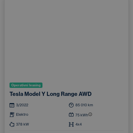
Operativní leasing
Tesla Model Y Long Range AWD
3/2022
85 010
km
Elektro
75
kWh
378
kW
4x4