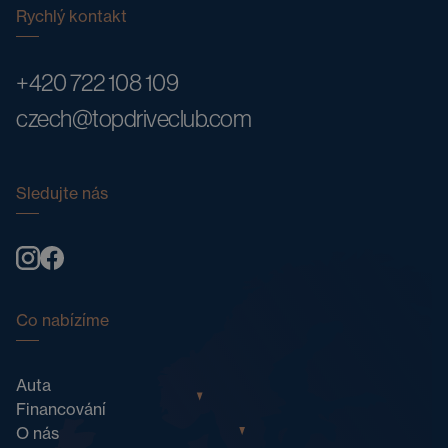
Rychlý kontakt
+420 722 108 109
czech@topdriveclub.com
Sledujte nás
Co nabízíme
Auta
Financování
O nás