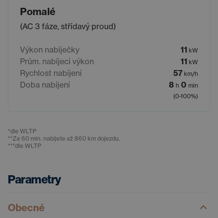
Pomalé
(AC 3 fáze, střídavý proud)
Výkon nabíječky
11
kW
Prům. nabíjecí výkon
11
kW
Rychlost nabíjení
57
km/h
Doba nabíjení
8
0
h
min
(0-100%)
*
dle WLTP
**
Za 60 min. nabijete až 860 km dojezdu.
***
dle WLTP
Parametry
Obecné