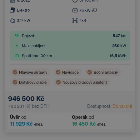
9/2022
37 100
km
Elektro
75
kWh
377
kW
4x4
Dojezd
547
km
Max. nabíjení
250
kW
Spotřeba 100 km
16,5
kWh
Hlavové airbagy
Navigace
Boční airbagy
Dotykový displej
Nouzový brzdový asistent
Asistent hlídání jízdy v pruhu
946 500 Kč
Systém rozpoznávání únavy
782 231 Kč
bez DPH
Dostupnost:
Do 20 dní
Úvěr
od
Operák
od
11 929 Kč
16 450 Kč
/měs.
/měs.