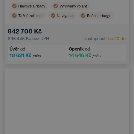
Hlavové airbagy
Vyhřívaný volant
Tažné zařízení
Navigace
Boční airbagy
Elektrické ovládání kufru
Dotykový displej
842 700 Kč
Adaptivní tempomat
Multifunkční volant
696 446 Kč
bez DPH
Dostupnost:
Do 20 dní
Nouzový brzdový asistent
Úvěr
od
Operák
od
10 621 Kč
14 646 Kč
/měs.
/měs.