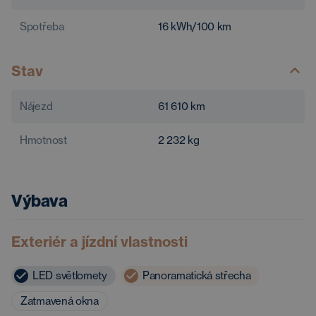
Spotřeba
16
kWh/100 km
Stav
Nájezd
61 610
km
Hmotnost
2 232
kg
Výbava
Exteriér a jízdní vlastnosti
LED světlomety
Panoramatická střecha
Zatmavená okna