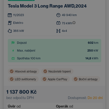
Tesla Model 3 Long Range AWD,2024
11/2023
49 940
km
Elektro
75
kWh
366
kW
4x4
Dojezd
602
km
Max. nabíjení
250
kW
Spotřeba 100 km
14,8
kWh
Hlavové airbagy
Nezávislé topení
LED světlomety
Apple CarPlay
Boční airbagy
Virtuální pedál (bezdotykové otevření zavazadlového prostoru)
1 137 800 Kč
Panoramatická střecha
Android Auto
bez odpočtu DPH
Dostupnost:
Do 20 dní
Adaptivní tempomat
Automatická klimatizace
Úvěr
od
Operák
od