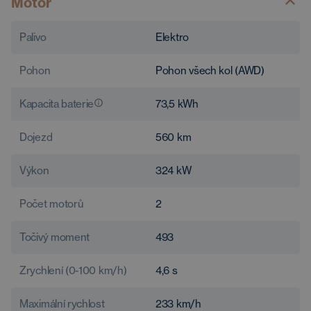
Motor
Palivo
Elektro
Pohon
Pohon všech kol (AWD)
Kapacita baterie
73,5
kWh
Dojezd
560
km
Výkon
324
kW
Počet motorů
2
Točivý moment
493
Zrychlení (0-100 km/h)
4,6
s
Maximální rychlost
233
km/h