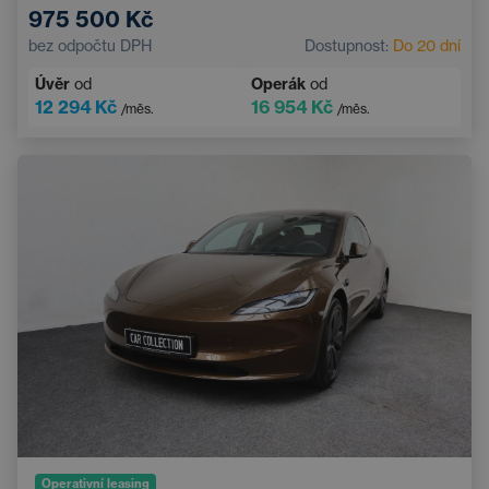
975 500 Kč
Automatická klimatizace
bez odpočtu DPH
Dostupnost:
Do 20 dní
Systém rozpoznávání chodců a cyklistů
Úvěr
od
Operák
od
Dotykový displej
Sportovní volant
12 294 Kč
16 954 Kč
/měs.
/měs.
Operativní leasing