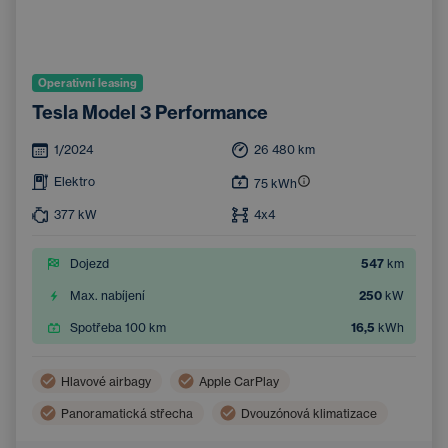
Operativní leasing
Tesla Model 3 Performance
1/2024
26 480
km
Elektro
75
kWh
377
kW
4x4
Dojezd
547
km
Max. nabíjení
250
kW
Spotřeba 100 km
16,5
kWh
Hlavové airbagy
Apple CarPlay
Panoramatická střecha
Dvouzónová klimatizace
Boční airbagy
Navigace