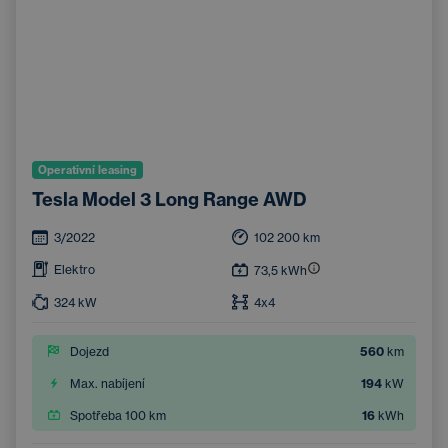
Operativní leasing
Tesla Model 3 Long Range AWD
3/2022
102 200
km
Elektro
73,5
kWh
324
kW
4x4
Dojezd
560
km
Max. nabíjení
194
kW
Spotřeba 100 km
16
kWh