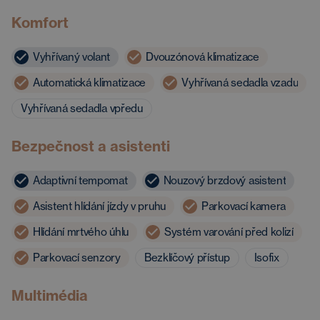
Komfort
Vyhřívaný volant
Dvouzónová klimatizace
Automatická klimatizace
Vyhřívaná sedadla vzadu
Vyhřívaná sedadla vpředu
Bezpečnost a asistenti
Adaptivní tempomat
Nouzový brzdový asistent
Asistent hlídání jízdy v pruhu
Parkovací kamera
Hlídání mrtvého úhlu
Systém varování před kolizí
Parkovací senzory
Bezklíčový přístup
Isofix
Multimédia