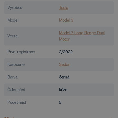
Výrobce
Tesla
Model
Model 3
Model 3 Long Range Dual
Verze
Motor
První registrace
2/2022
Karoserie
Sedan
Barva
černá
Čalounění
kůže
Počet míst
5