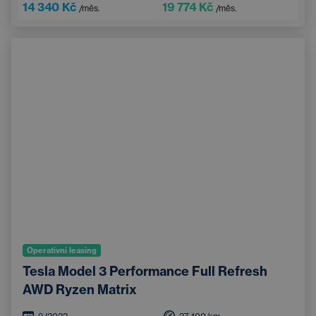
Vyhřívané čelní sklo
14 340 Kč
19 774 Kč
/měs.
/měs.
Bezdrátové nabíjení mobilního telefonu
Operativní leasing
Tesla Model 3 Performance Full Refresh
AWD Ryzen Matrix