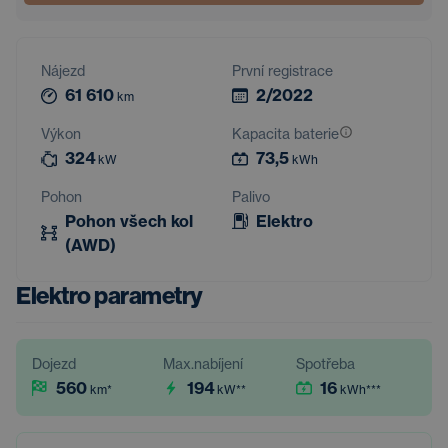
Nájezd
První registrace
61 610
2/2022
km
Výkon
Kapacita baterie
324
73,5
kW
kWh
Pohon
Palivo
Pohon všech kol
Elektro
(AWD)
Elektro parametry
Dojezd
Max.nabíjení
Spotřeba
560
194
16
km
*
kW
**
kWh
***