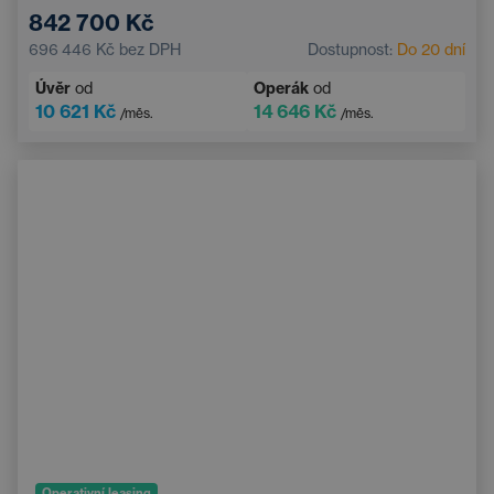
Elektrické ovládání kufru
Dotykový displej
842 700 Kč
Adaptivní tempomat
Multifunkční volant
696 446 Kč
bez DPH
Dostupnost:
Do 20 dní
Nouzový brzdový asistent
Úvěr
od
Operák
od
10 621 Kč
14 646 Kč
/měs.
/měs.
Operativní leasing