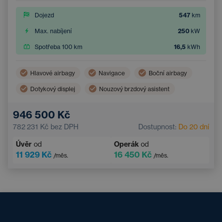
Dojezd
547
km
Max. nabíjení
250
kW
Spotřeba 100 km
16,5
kWh
Hlavové airbagy
Navigace
Boční airbagy
Dotykový displej
Nouzový brzdový asistent
Asistent hlídání jízdy v pruhu
946 500 Kč
Systém rozpoznávání únavy
782 231 Kč
bez DPH
Dostupnost:
Do 20 dní
Úvěr
od
Operák
od
11 929 Kč
16 450 Kč
/měs.
/měs.