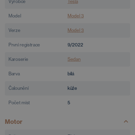
Výrobce
Tesla
Model
Model 3
Verze
Model 3
První registrace
9/2022
Karoserie
Sedan
Barva
bílá
Čalounění
kůže
Počet míst
5
Motor