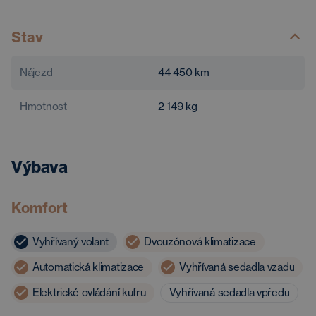
Stav
Nájezd
44 450
km
Hmotnost
2 149
kg
Výbava
Komfort
Vyhřívaný volant
Dvouzónová klimatizace
Automatická klimatizace
Vyhřívaná sedadla vzadu
Elektrické ovládání kufru
Vyhřívaná sedadla vpředu