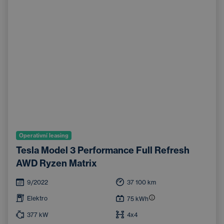
Operativní leasing
Tesla Model 3 Performance Full Refresh
AWD Ryzen Matrix
9/2022
37 100
km
Elektro
75
kWh
377
kW
4x4