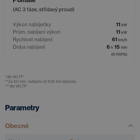
(AC 3 fáze, střídavý proud)
Výkon nabíječky
11
kW
Prům. nabíjecí výkon
11
kW
Rychlost nabíjení
61
km/h
Doba nabíjení
6
15
h
min
(0-100%)
*
dle WLTP
**
Za 60 min. nabijete až 630 km dojezdu.
***
dle WLTP
Parametry
Obecné