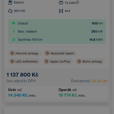
Elektro
75
kWh
366
kW
4x4
Dojezd
602
km
Max. nabíjení
250
kW
Spotřeba 100 km
14,8
kWh
Hlavové airbagy
Nezávislé topení
LED světlomety
Apple CarPlay
Boční airbagy
Virtuální pedál (bezdotykové otevření zavazadlového prostoru)
1 137 800 Kč
Panoramatická střecha
Android Auto
bez odpočtu DPH
Dostupnost:
Do 20 dní
Adaptivní tempomat
Automatická klimatizace
Úvěr
od
Operák
od
Vyhřívané čelní sklo
14 340 Kč
19 774 Kč
/měs.
/měs.
Bezdrátové nabíjení mobilního telefonu