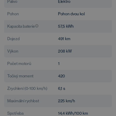
Palivo
Elektro
Pohon
Pohon dvou kol
Kapacita baterie
57,5
kWh
Dojezd
491
km
Výkon
208
kW
Počet motorů
1
Točivý moment
420
Zrychlení (0-100 km/h)
6,1
s
Maximální rychlost
225
km/h
Spotřeba
14,4
kWh/100 km