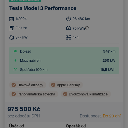
Tesla Model 3 Performance
1/2024
26 480
km
Elektro
75
kWh
377
kW
4x4
Dojezd
547
km
Max. nabíjení
250
kW
Spotřeba 100 km
16,5
kWh
Hlavové airbagy
Apple CarPlay
Panoramatická střecha
Dvouzónová klimatizace
Boční airbagy
Navigace
975 500 Kč
Automatická klimatizace
bez odpočtu DPH
Dostupnost:
Do 20 dní
Systém rozpoznávání chodců a cyklistů
Úvěr
od
Operák
od