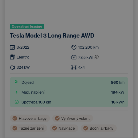
Operativní leasing
Tesla Model 3 Long Range AWD
3/2022
102 200
km
Elektro
73,5
kWh
324
kW
4x4
Dojezd
560
km
Max. nabíjení
194
kW
Spotřeba 100 km
16
kWh
Hlavové airbagy
Vyhřívaný volant
Tažné zařízení
Navigace
Boční airbagy