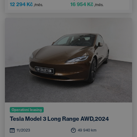
Dotykový displej
Sportovní volant
12 294 Kč
16 954 Kč
/měs.
/měs.
Operativní leasing
Tesla Model 3 Long Range AWD,2024
11/2023
49 940
km