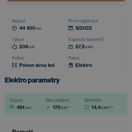
Nájezd
První registrace
44 450
9/2022
km
Výkon
Kapacita baterie
208
57,5
kW
kWh
Pohon
Palivo
Pohon dvou kol
Elektro
Elektro parametry
Dojezd
Max.nabíjení
Spotřeba
491
170
14,4
km
*
kW
**
kWh
***
Pomalé