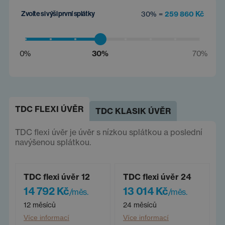
Zvolte si výši první splátky
30% =
259 860 Kč
0%
30%
70%
TDC FLEXI ÚVĚR
TDC KLASIK ÚVĚR
TDC flexi úvěr je úvěr s nízkou splátkou a poslední
navýšenou splátkou.
TDC flexi úvěr 12
TDC flexi úvěr 24
14 792 Kč
13 014 Kč
/měs.
/měs.
12 měsíců
24 měsíců
Více informací
Více informací