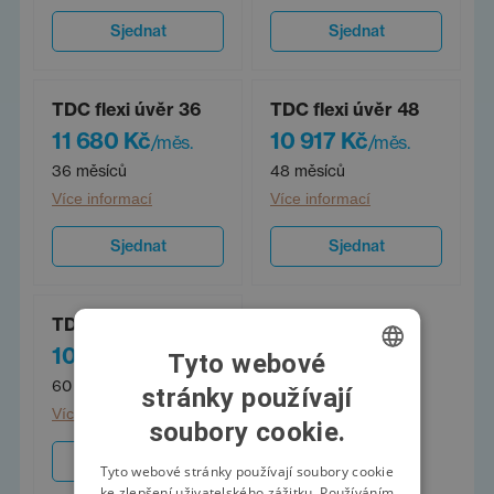
Sjednat
Sjednat
TDC flexi úvěr 36
TDC flexi úvěr 48
11 680 Kč
10 917 Kč
/měs.
/měs.
36 měsíců
48 měsíců
Více informací
Více informací
Sjednat
Sjednat
TDC flexi úvěr 60
10 001 Kč
/měs.
Tyto webové
60 měsíců
stránky používají
CZECH
Více informací
soubory cookie.
SWEDISH
Sjednat
POLISH
Tyto webové stránky používají soubory cookie
ke zlepšení uživatelského zážitku. Používáním