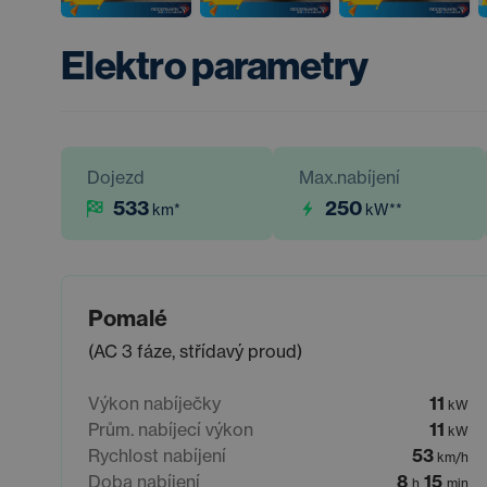
Elektro parametry
Dojezd
Max.nabíjení
533
250
km
*
kW
**
Pomalé
(AC 3 fáze, střídavý proud)
Výkon nabíječky
11
kW
Prům. nabíjecí výkon
11
kW
Rychlost nabíjení
53
km/h
Doba nabíjení
8
15
h
min