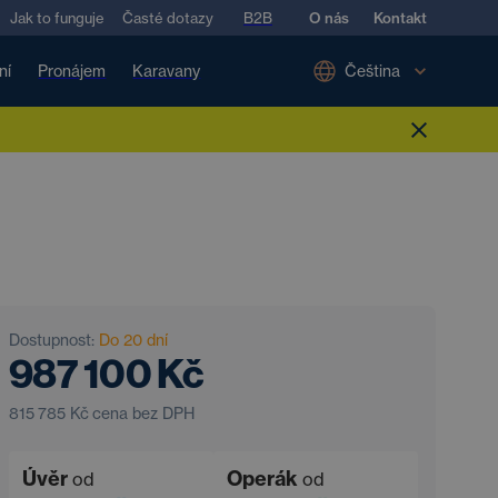
Jak to funguje
Časté dotazy
B2B
O nás
Kontakt
ní
Pronájem
Karavany
Čeština
Dostupnost:
Do 20 dní
987 100 Kč
815 785 Kč
cena bez DPH
Úvěr
Operák
od
od