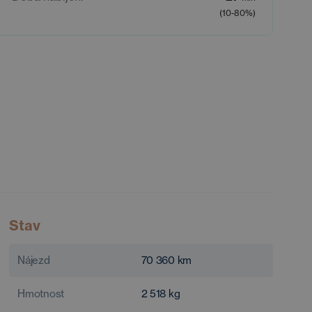
(10-80%)
Stav
Nájezd
70 360
km
Hmotnost
2 518
kg