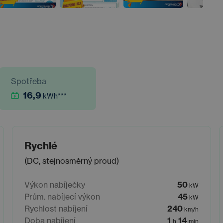
Spotřeba
16,9
kWh
***
Rychlé
(DC, stejnosměrný proud)
Výkon nabíječky
50
kW
Prům. nabíjecí výkon
45
kW
Rychlost nabíjení
240
km/h
Doba nabíjení
1
14
h
min