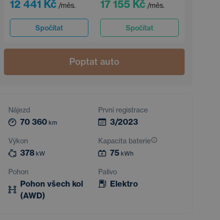
12 441 Kč
17 155 Kč
/měs.
/měs.
Spočítat
Spočítat
Poptat auto
Nájezd
První registrace
70 360
3/2023
km
Výkon
Kapacita baterie
378
75
kW
kWh
Pohon
Palivo
Pohon všech kol
Elektro
(AWD)