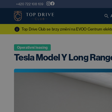
+420 722 108 109
Top Drive Club se brzy změní na EVOO Centrum elektro
Operativní leasing
Tesla Model Y Long Ran