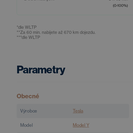
(0-100%)
*
dle WLTP
**
Za 60 min. nabijete až 670 km dojezdu.
***
dle WLTP
Parametry
Obecné
Výrobce
Tesla
Model
Model Y