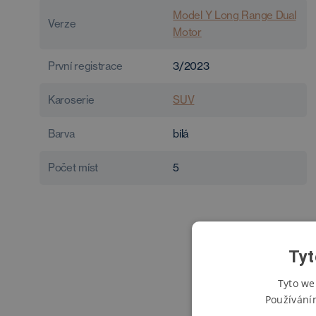
Model Y Long Range Dual
Verze
Motor
První registrace
3/2023
Karoserie
SUV
Barva
bílá
Počet míst
5
Tyt
Tyto we
Používání