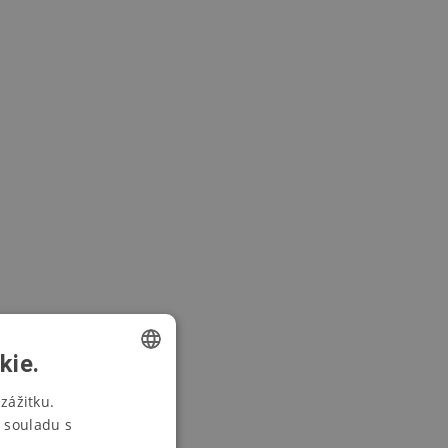
kie.
CZECH
zážitku.
 souladu s
SWEDISH