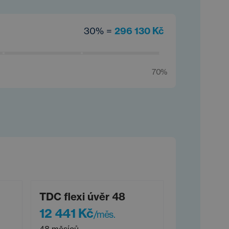
30% =
296 130 Kč
70%
TDC flexi úvěr 48
12 441 Kč
/měs.