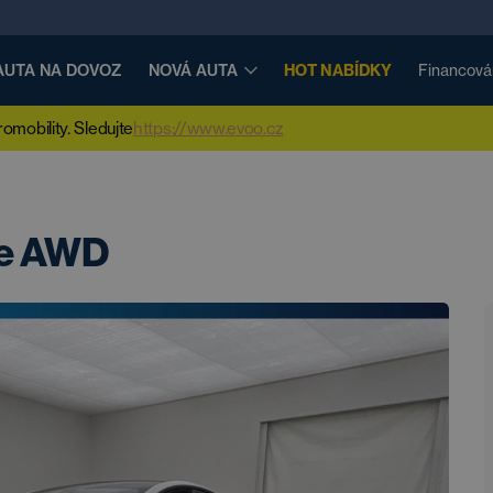
AUTA NA DOVOZ
NOVÁ AUTA
HOT NABÍDKY
Financová
mobility. Sledujte
https://www.evoo.cz
ge AWD