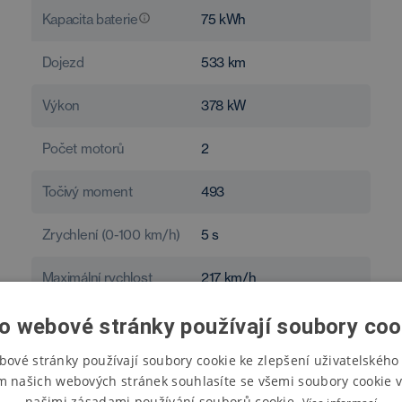
Kapacita baterie
75
kWh
Dojezd
533
km
Výkon
378
kW
Počet motorů
2
Točivý moment
493
Zrychlení (0-100 km/h)
5
s
Maximální rychlost
217
km/h
Spotřeba
16,9
kWh/100 km
o webové stránky používají soubory coo
bové stránky používají soubory cookie ke zlepšení uživatelského 
m našich webových stránek souhlasíte se všemi soubory cookie v
našimi zásadami používání souborů cookie.