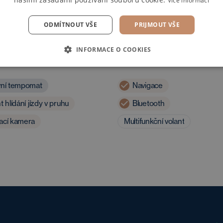
Více informací
ODMÍTNOUT VŠE
PRIJMOUT VŠE
INFORMACE O COOKIES
ost a asistenti
Multimédia
vní tempomat
Navigace
t hlídání jízdy v pruhu
Bluetooth
ací kamera
Multifunkční volant