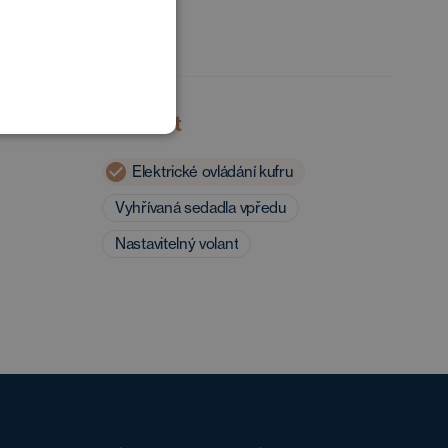
POLISH
GERMAN
Komfort
Elektrické ovládání kufru
Vyhřívaná sedadla vpředu
Nastavitelný volant