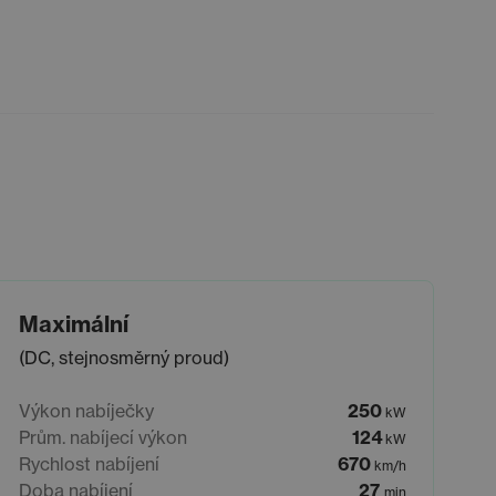
Maximální
(DC, stejnosměrný proud)
Výkon nabíječky
250
kW
Prům. nabíjecí výkon
124
kW
Rychlost nabíjení
670
km/h
Doba nabíjení
27
min