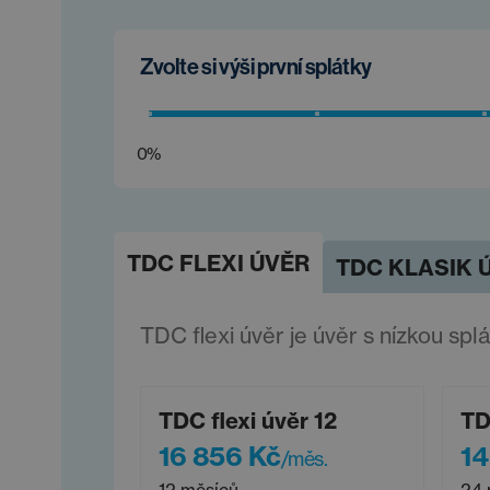
Zvolte si výši první splátky
0%
TDC FLEXI ÚVĚR
TDC KLASIK 
TDC flexi úvěr je úvěr s nízkou spl
TDC flexi úvěr 12
TD
16 856 Kč
14
/měs.