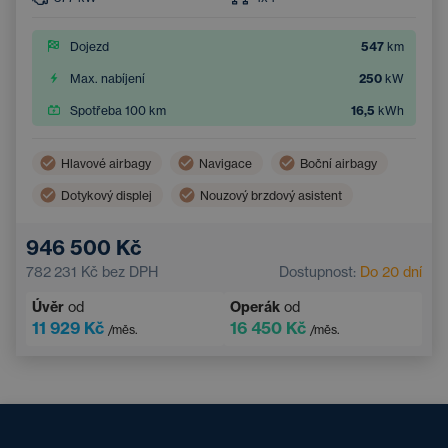
Dojezd
547
km
Max. nabíjení
250
kW
Spotřeba 100 km
16,5
kWh
Hlavové airbagy
Navigace
Boční airbagy
Dotykový displej
Nouzový brzdový asistent
Asistent hlídání jízdy v pruhu
946 500 Kč
Systém rozpoznávání únavy
782 231 Kč
bez DPH
Dostupnost:
Do 20 dní
Úvěr
od
Operák
od
11 929 Kč
16 450 Kč
/měs.
/měs.