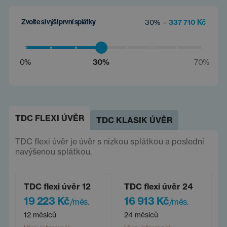
Zvolte si výši první splátky
30% =
337 710 Kč
0%
30%
70%
TDC FLEXI ÚVĚR
TDC KLASIK ÚVĚR
TDC flexi úvěr je úvěr s nízkou splátkou a poslední
navýšenou splátkou.
TDC flexi úvěr 12
TDC flexi úvěr 24
19 223 Kč
16 913 Kč
/měs.
/měs.
12 měsíců
24 měsíců