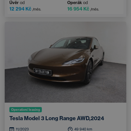
Úvěr
od
Operák
od
Dotykový displej
Sportovní volant
12 294 Kč
16 954 Kč
/měs.
/měs.
Operativní leasing
Tesla Model 3 Long Range AWD,2024
11/2023
49 940
km