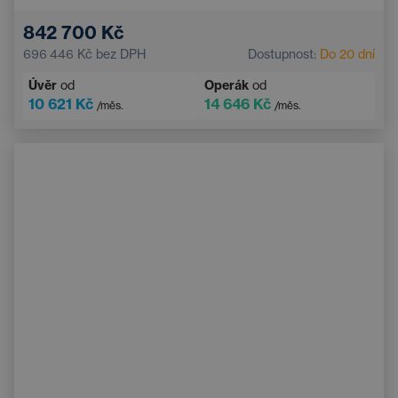
Elektrické ovládání kufru
Dotykový displej
842 700 Kč
Adaptivní tempomat
Multifunkční volant
696 446 Kč
bez DPH
Dostupnost:
Do 20 dní
Nouzový brzdový asistent
Úvěr
od
Operák
od
10 621 Kč
14 646 Kč
/měs.
/měs.