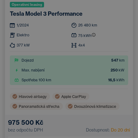
Operativní leasing
Tesla Model 3 Performance
1/2024
26 480
km
Elektro
75
kWh
377
kW
4x4
Dojezd
547
km
Max. nabíjení
250
kW
Spotřeba 100 km
16,5
kWh
Hlavové airbagy
Apple CarPlay
Panoramatická střecha
Dvouzónová klimatizace
Boční airbagy
Navigace
975 500 Kč
Automatická klimatizace
bez odpočtu DPH
Dostupnost:
Do 20 dní
Systém rozpoznávání chodců a cyklistů