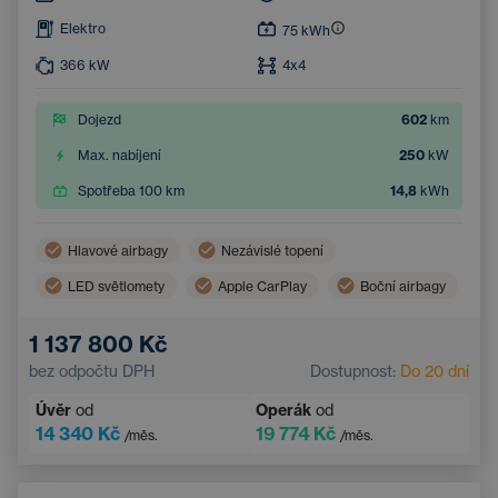
Elektro
75
kWh
366
kW
4x4
Dojezd
602
km
Max. nabíjení
250
kW
Spotřeba 100 km
14,8
kWh
Hlavové airbagy
Nezávislé topení
LED světlomety
Apple CarPlay
Boční airbagy
Virtuální pedál (bezdotykové otevření zavazadlového prostoru)
1 137 800 Kč
Panoramatická střecha
Android Auto
bez odpočtu DPH
Dostupnost:
Do 20 dní
Adaptivní tempomat
Automatická klimatizace
Úvěr
od
Operák
od
Vyhřívané čelní sklo
14 340 Kč
19 774 Kč
/měs.
/měs.
Bezdrátové nabíjení mobilního telefonu