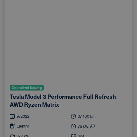
Operativní leasing
Tesla Model 3 Performance Full Refresh
AWD Ryzen Matrix
9/2022
37 100
km
Elektro
75
kWh
377
kW
4x4