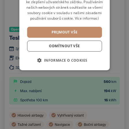
ke zlepšení uživatelského zážitku. Používáním
GERMAN
našich webových stránek souhlasíte se všemi
soubory cookie v souladu s našimi zásadami
používání souborů cookie.
Více informací
Operativní leasing
PRIJMOUT VŠE
Tesla Model 3 Long Range AWD
ODMÍTNOUT VŠE
3/2022
102 200
km
Elektro
73,5
kWh
INFORMACE O COOKIES
324
kW
4x4
Dojezd
560
km
Max. nabíjení
194
kW
Spotřeba 100 km
16
kWh
Hlavové airbagy
Vyhřívaný volant
Tažné zařízení
Navigace
Boční airbagy