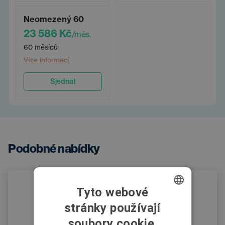
Neomezený 60
23 586 Kč
/měs.
60 měsíců
Více informací
Sjednat
Podobné nabídky
Tyto webové
stránky používají
CZECH
soubory cookie.
SWEDISH