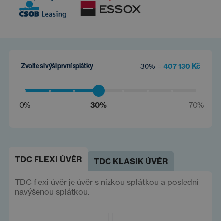
Zvolte si výši první splátky
30% =
407 130 Kč
0%
30%
70%
TDC FLEXI ÚVĚR
TDC KLASIK ÚVĚR
TDC flexi úvěr je úvěr s nízkou splátkou a poslední
navýšenou splátkou.