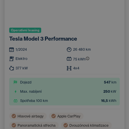
Operativní leasing
Tesla Model 3 Performance
1/2024
26 480
km
Elektro
75
kWh
377
kW
4x4
Dojezd
547
km
Max. nabíjení
250
kW
Spotřeba 100 km
16,5
kWh
Hlavové airbagy
Apple CarPlay
Panoramatická střecha
Dvouzónová klimatizace