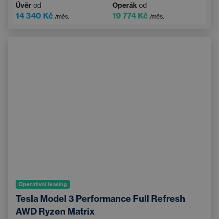
Úvěr
od
Operák
od
Vyhřívané čelní sklo
14 340 Kč
19 774 Kč
/měs.
/měs.
Bezdrátové nabíjení mobilního telefonu
Operativní leasing
Tesla Model 3 Performance Full Refresh
AWD Ryzen Matrix