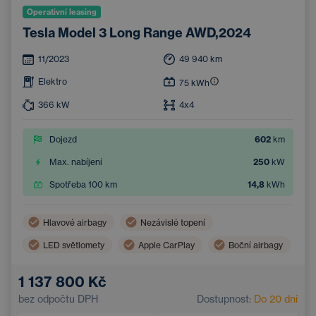
Operativní leasing
Tesla Model 3 Long Range AWD,2024
11/2023
49 940
km
Elektro
75
kWh
366
kW
4x4
Dojezd
602
km
Max. nabíjení
250
kW
Spotřeba 100 km
14,8
kWh
Hlavové airbagy
Nezávislé topení
LED světlomety
Apple CarPlay
Boční airbagy
Virtuální pedál (bezdotykové otevření zavazadlového prostoru)
1 137 800 Kč
Panoramatická střecha
Android Auto
bez odpočtu DPH
Dostupnost:
Do 20 dní
Adaptivní tempomat
Automatická klimatizace