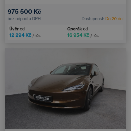
Boční airbagy
Navigace
975 500 Kč
Automatická klimatizace
bez odpočtu DPH
Dostupnost:
Do 20 dní
Systém rozpoznávání chodců a cyklistů
Úvěr
od
Operák
od
Dotykový displej
Sportovní volant
12 294 Kč
16 954 Kč
/měs.
/měs.