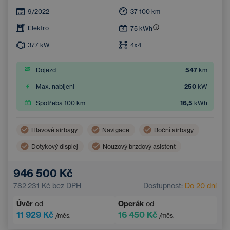
9/2022
37 100
km
Elektro
75
kWh
377
kW
4x4
Dojezd
547
km
Max. nabíjení
250
kW
Spotřeba 100 km
16,5
kWh
Hlavové airbagy
Navigace
Boční airbagy
Dotykový displej
Nouzový brzdový asistent
Asistent hlídání jízdy v pruhu
946 500 Kč
Systém rozpoznávání únavy
782 231 Kč
bez DPH
Dostupnost:
Do 20 dní
Úvěr
od
Operák
od
11 929 Kč
16 450 Kč
/měs.
/měs.