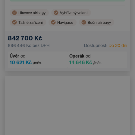
Hlavové airbagy
Vyhřívaný volant
Tažné zařízení
Navigace
Boční airbagy
Elektrické ovládání kufru
Dotykový displej
842 700 Kč
Adaptivní tempomat
Multifunkční volant
696 446 Kč
bez DPH
Dostupnost:
Do 20 dní
Nouzový brzdový asistent
Úvěr
od
Operák
od
10 621 Kč
14 646 Kč
/měs.
/měs.