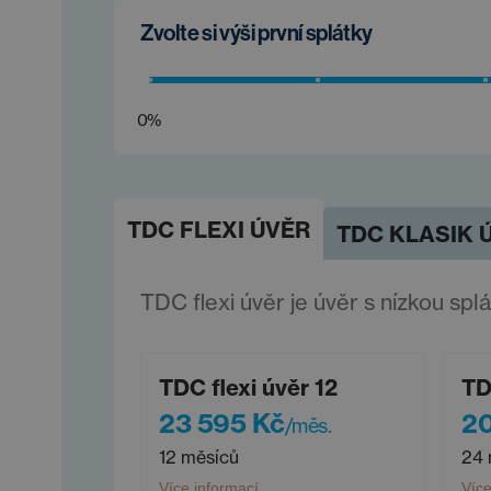
Zvolte si výši první splátky
0%
TDC FLEXI ÚVĚR
TDC KLASIK 
TDC flexi úvěr je úvěr s nízkou spl
TDC flexi úvěr 12
TD
23 595 Kč
20
/měs.
12 měsíců
24 
Více informací
Více