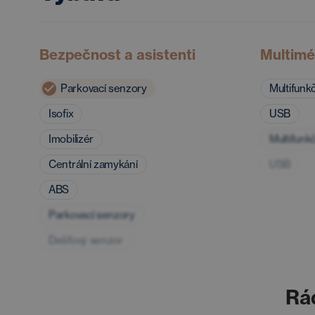
Bezpečnost a asistenti
Multimé
Parkovací senzory
Multifunkč
Isofix
USB
Imobilizér
Multifunkč
Centrální zamykání
USB
ABS
Parkovací senzory
Dešťový senzor
Rá