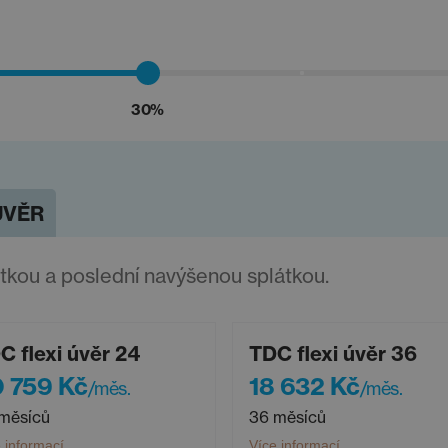
30%
ÚVĚR
átkou a poslední navýšenou splátkou.
C flexi úvěr 24
TDC flexi úvěr 36
 759 Kč
18 632 Kč
/měs.
/měs.
měsíců
36 měsíců
 informací
Více informací