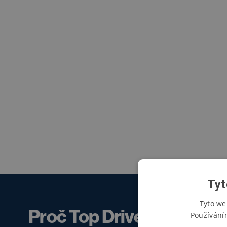
Tyt
Tyto we
Proč Top Drive Club?
Používání