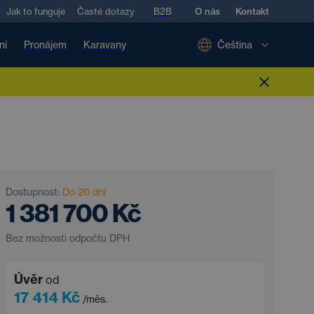
Jak to funguje
Časté dotazy
B2B
O nás
Kontakt
ní
Pronájem
Karavany
Čeština
Dostupnost:
Do 20 dní
1 381 700 Kč
Bez možnosti odpočtu DPH
Úvěr
od
17 414 Kč
/měs.