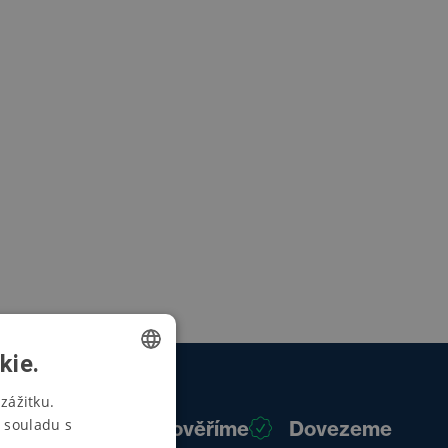
kie.
CZECH
zážitku.
 souladu s
Poradíme
Prověříme
Dovezeme
SWEDISH