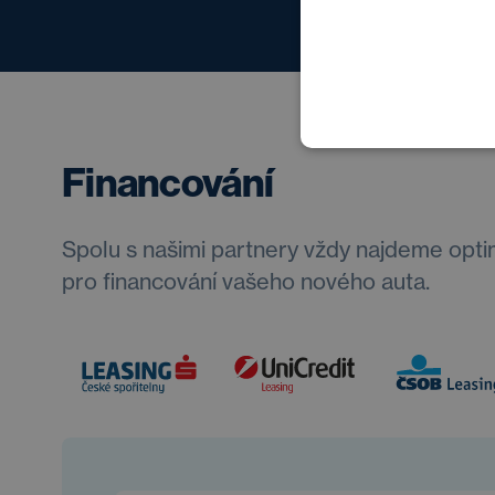
Financování
Spolu s našimi partnery vždy najdeme opti
pro financování vašeho nového auta.