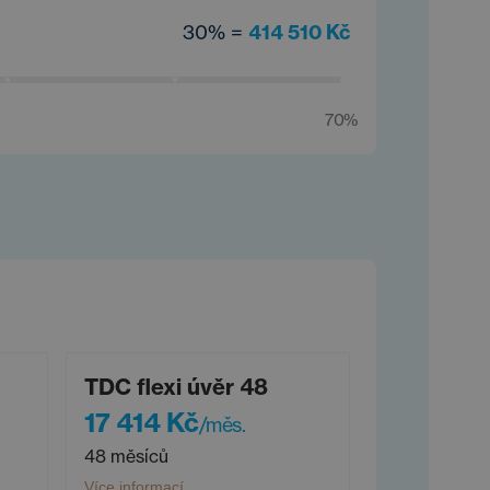
30% =
414 510 Kč
70%
TDC flexi úvěr 48
17 414 Kč
/měs.
48 měsíců
Více informací