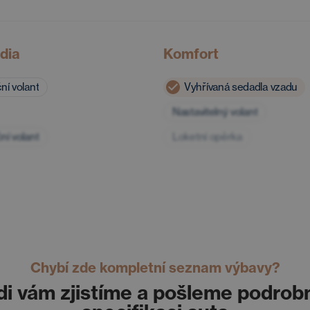
dia
Komfort
ní volant
Vyhřívaná sedadla vzadu
Nastavitelný volant
ní volant
Loketní opěrka
Chybí zde kompletní seznam výbavy?
di vám zjistíme a pošleme podrob