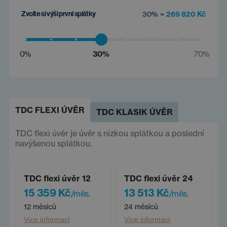
Zvolte si výši první splátky
30% =
269 820 Kč
0%
30%
70%
TDC FLEXI ÚVĚR
TDC KLASIK ÚVĚR
TDC flexi úvěr je úvěr s nízkou splátkou a poslední
navýšenou splátkou.
TDC flexi úvěr 12
TDC flexi úvěr 24
15 359 Kč
13 513 Kč
/měs.
/měs.
12 měsíců
24 měsíců
Více informací
Více informací