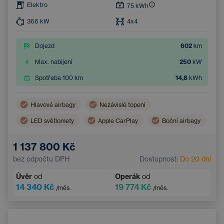
Elektro
75
kWh
366
kW
4x4
Dojezd
602
km
Max. nabíjení
250
kW
Spotřeba 100 km
14,8
kWh
Hlavové airbagy
Nezávislé topení
LED světlomety
Apple CarPlay
Boční airbagy
Virtuální pedál (bezdotykové otevření zavazadlového prostoru)
1 137 800 Kč
Panoramatická střecha
Android Auto
bez odpočtu DPH
Dostupnost:
Do 20 dní
Adaptivní tempomat
Automatická klimatizace
Úvěr
od
Operák
od
Vyhřívané čelní sklo
14 340 Kč
19 774 Kč
/měs.
/měs.
Bezdrátové nabíjení mobilního telefonu