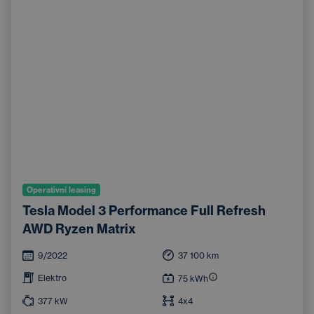
Operativní leasing
Tesla Model 3 Performance Full Refresh
AWD Ryzen Matrix
9/2022
37 100
km
Elektro
75
kWh
377
kW
4x4