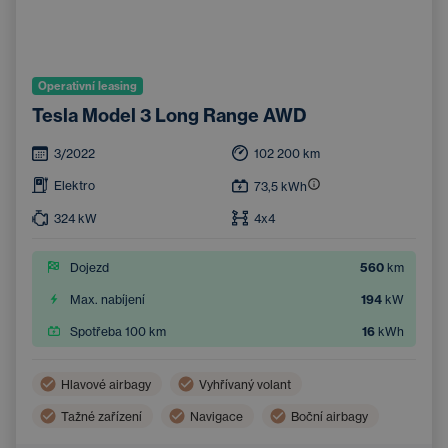
Operativní leasing
Tesla Model 3 Long Range AWD
3/2022
102 200
km
Elektro
73,5
kWh
324
kW
4x4
Dojezd
560
km
Max. nabíjení
194
kW
Spotřeba 100 km
16
kWh
Hlavové airbagy
Vyhřívaný volant
Tažné zařízení
Navigace
Boční airbagy