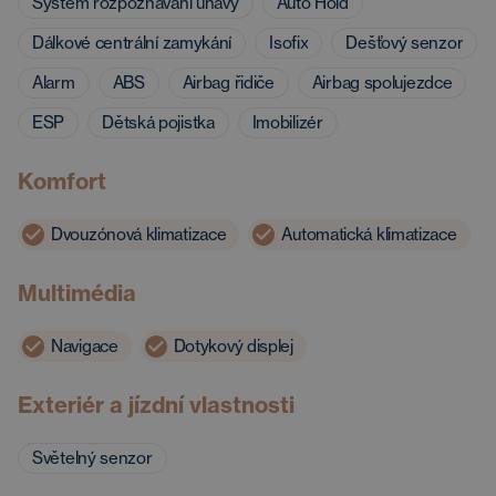
Systém rozpoznávání únavy
Auto Hold
Dálkové centrální zamykání
Isofix
Dešťový senzor
Alarm
ABS
Airbag řidiče
Airbag spolujezdce
ESP
Dětská pojistka
Imobilizér
Komfort
Dvouzónová klimatizace
Automatická klimatizace
Multimédia
Navigace
Dotykový displej
Exteriér a jízdní vlastnosti
Světelný senzor