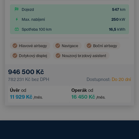
Dojezd
547
km
Max. nabíjení
250
kW
Spotřeba 100 km
16,5
kWh
Hlavové airbagy
Navigace
Boční airbagy
Dotykový displej
Nouzový brzdový asistent
Asistent hlídání jízdy v pruhu
946 500 Kč
Systém rozpoznávání únavy
782 231 Kč
bez DPH
Dostupnost:
Do 20 dní
Úvěr
od
Operák
od
11 929 Kč
16 450 Kč
/měs.
/měs.