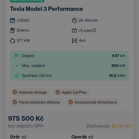
Tesla Model 3 Performance
1/2024
26 480
km
Elektro
75
kWh
377
kW
4x4
Dojezd
547
km
Max. nabíjení
250
kW
Spotřeba 100 km
16,5
kWh
Hlavové airbagy
Apple CarPlay
Panoramatická střecha
Dvouzónová klimatizace
Boční airbagy
Navigace
975 500 Kč
Automatická klimatizace
bez odpočtu DPH
Dostupnost:
Do 20 dní
Systém rozpoznávání chodců a cyklistů
Úvěr
od
Operák
od