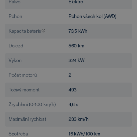
Palivo
Elektro
Pohon
Pohon všech kol (AWD)
Kapacita baterie
73,5
kWh
Dojezd
560
km
Výkon
324
kW
Počet motorů
2
Točivý moment
493
Zrychlení (0-100 km/h)
4,6
s
Maximální rychlost
233
km/h
Spotřeba
16
kWh/100 km