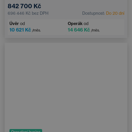
Elektrické ovládání kufru
Dotykový displej
842 700 Kč
Adaptivní tempomat
Multifunkční volant
696 446 Kč
bez DPH
Dostupnost:
Do 20 dní
Nouzový brzdový asistent
Úvěr
od
Operák
od
10 621 Kč
14 646 Kč
/měs.
/měs.
Operativní leasing