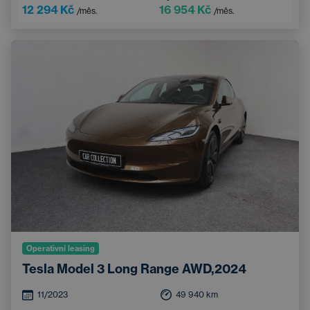
Dotykový displej
Sportovní volant
12 294 Kč
16 954 Kč
/měs.
/měs.
Operativní leasing
Tesla Model 3 Long Range AWD,2024
11/2023
49 940
km