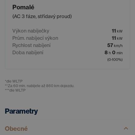
Pomalé
(AC 3 fáze, střídavý proud)
Výkon nabíječky
11
kW
Prům. nabíjecí výkon
11
kW
Rychlost nabíjení
57
km/h
Doba nabíjení
8
0
h
min
(0-100%)
*
dle WLTP
**
Za 60 min. nabijete až 860 km dojezdu.
***
dle WLTP
Parametry
Obecné