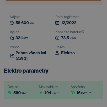
Nájezd
První registrace
58 600
12/2022
km
Výkon
Kapacita baterie
324
73,5
kW
kWh
Pohon
Palivo
Pohon všech kol
Elektro
(AWD)
Elektro parametry
Dojezd
Max.nabíjení
Spotřeba
560
194
16
km
*
kW
**
kWh
***