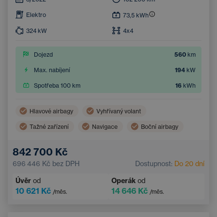
Elektro
73,5
kWh
324
kW
4x4
Dojezd
560
km
Max. nabíjení
194
kW
Spotřeba 100 km
16
kWh
Hlavové airbagy
Vyhřívaný volant
Tažné zařízení
Navigace
Boční airbagy
Elektrické ovládání kufru
Dotykový displej
842 700 Kč
Adaptivní tempomat
Multifunkční volant
696 446 Kč
bez DPH
Dostupnost:
Do 20 dní
Nouzový brzdový asistent
Úvěr
od
Operák
od
10 621 Kč
14 646 Kč
/měs.
/měs.