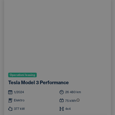
Operativní leasing
Tesla Model 3 Performance
1/2024
26 480
km
Elektro
75
kWh
377
kW
4x4