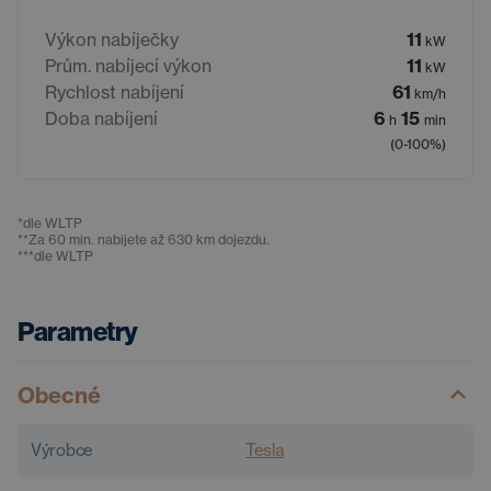
Výkon nabíječky
11
kW
Prům. nabíjecí výkon
11
kW
Rychlost nabíjení
61
km/h
Doba nabíjení
6
15
h
min
(0-100%)
*
dle WLTP
**
Za 60 min. nabijete až 630 km dojezdu.
***
dle WLTP
Parametry
Obecné
Výrobce
Tesla