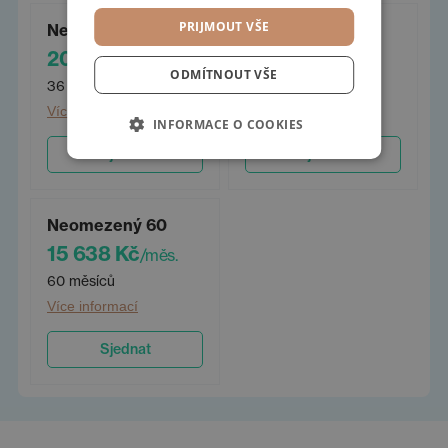
PRIJMOUT VŠE
Neomezený 36
Neomezený 48
20 826 Kč
17 590 Kč
/měs.
/měs.
ODMÍTNOUT VŠE
36 měsíců
48 měsíců
Více informací
Více informací
INFORMACE O COOKIES
Sjednat
Sjednat
Neomezený 60
15 638 Kč
/měs.
60 měsíců
Více informací
Sjednat