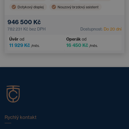
Dotykový displej
Nouzový brzdový asistent
Asistent hlídání jízdy v pruhu
946 500 Kč
Systém rozpoznávání únavy
782 231 Kč
bez DPH
Dostupnost:
Do 20 dní
Úvěr
od
Operák
od
11 929 Kč
16 450 Kč
/měs.
/měs.
Rychlý kontakt