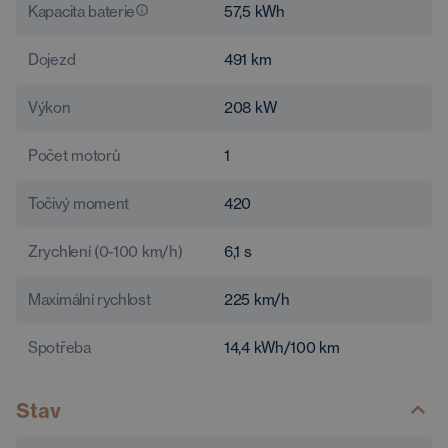
Kapacita baterie
57,5
kWh
Dojezd
491
km
Výkon
208
kW
Počet motorů
1
Točivý moment
420
Zrychlení (0-100 km/h)
6,1
s
Maximální rychlost
225
km/h
Spotřeba
14,4
kWh/100 km
Stav