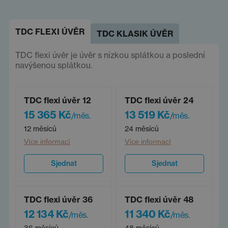
TDC FLEXI ÚVĚR
TDC KLASIK ÚVĚR
TDC flexi úvěr je úvěr s nízkou splátkou a poslední
navýšenou splátkou.
TDC flexi úvěr 12
TDC flexi úvěr 24
15 365 Kč
13 519 Kč
/měs.
/měs.
12 měsíců
24 měsíců
Více informací
Více informací
Sjednat
Sjednat
TDC flexi úvěr 36
TDC flexi úvěr 48
12 134 Kč
11 340 Kč
/měs.
/měs.
36 měsíců
48 měsíců