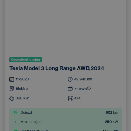
Operativní leasing
Tesla Model 3 Long Range AWD,2024
11/2023
49 940
km
Elektro
75
kWh
366
kW
4x4
Dojezd
602
km
Max. nabíjení
250
kW