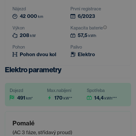
Nájezd
První registrace
42 000
6/2023
km
Výkon
Kapacita baterie
208
57,5
kW
kWh
Pohon
Palivo
Pohon dvou kol
Elektro
Elektro parametry
Dojezd
Max.nabíjení
Spotřeba
491
170
14,4
km
*
kW
**
kWh
***
Pomalé
(AC 3 fáze, střídavý proud)