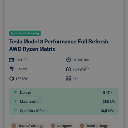
Operativní leasing
Tesla Model 3 Performance Full Refresh
AWD Ryzen Matrix
9/2022
37 100
km
Elektro
75
kWh
377
kW
4x4
Dojezd
547
km
Max. nabíjení
250
kW
Spotřeba 100 km
16,5
kWh
Hlavové airbagy
Navigace
Boční airbagy