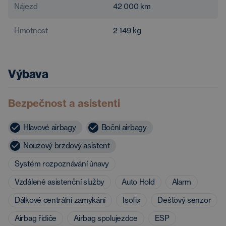
Nájezd
42 000
km
Hmotnost
2 149
kg
Výbava
Bezpečnost a asistenti
Hlavové airbagy
Boční airbagy
Nouzový brzdový asistent
Systém rozpoznávání únavy
Vzdálené asistenční služby
Auto Hold
Alarm
Dálkové centrální zamykání
Isofix
Dešťový senzor
Airbag řidiče
Airbag spolujezdce
ESP