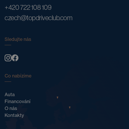
+420 722 108 109
czech@topdriveclub.com
Sledujte nás
Co nabízíme
Auta
Financování
O nás
Kontakty