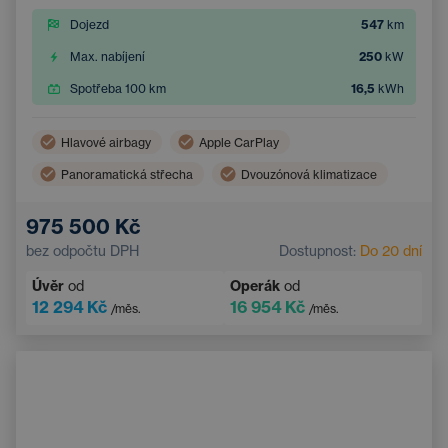
Dojezd
547
km
Max. nabíjení
250
kW
Spotřeba 100 km
16,5
kWh
Hlavové airbagy
Apple CarPlay
Panoramatická střecha
Dvouzónová klimatizace
Boční airbagy
Navigace
975 500 Kč
Automatická klimatizace
bez odpočtu DPH
Dostupnost:
Do 20 dní
Systém rozpoznávání chodců a cyklistů
Úvěr
od
Operák
od
Dotykový displej
Sportovní volant
12 294 Kč
16 954 Kč
/měs.
/měs.