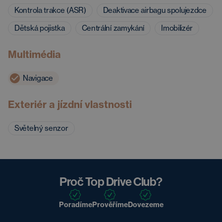
Kontrola trakce (ASR)
Deaktivace airbagu spolujezdce
Dětská pojistka
Centrální zamykání
Imobilizér
Multimédia
Navigace
Exteriér a jízdní vlastnosti
Světelný senzor
Proč Top Drive Club?
Poradíme
Prověříme
Dovezeme