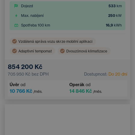
Dojezd
533
km
Max. nabíjení
250
kW
Spotřeba 100 km
16,9
kWh
Vzdálená správa vozu skrze mobilní aplikaci
Adaptivní tempomat
Dvouzónová klimatizace
Bezdrátové nabíjení mobilního telefonu
854 200 Kč
Asistent hlídání jízdy v pruhu
705 950 Kč
bez DPH
Dostupnost:
Do 20 dní
Elektrické ovládání kufru
Navigace
Úvěr
od
Operák
od
Parkovací kamera
Elektricky nastavitelná sedadla
10 766 Kč
14 846 Kč
/měs.
/měs.
Integrované streamování hudby
Systém rozpoznávání značek