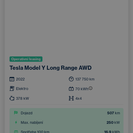
Operativní leasing
Tesla Model Y Long Range AWD
2022
137 750
km
Elektro
70
kWh
378
kW
4x4
Dojezd
507
km
Max. nabíjení
250
kW
Spotřeba 100 km
16,9
kWh