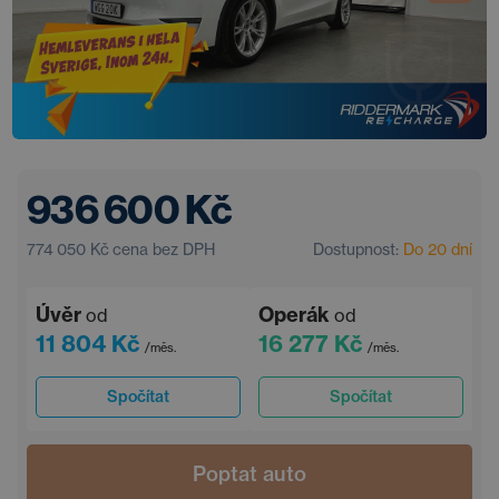
936 600 Kč
774 050 Kč
cena bez DPH
Dostupnost:
Do 20 dní
Úvěr
Operák
od
od
11 804 Kč
16 277 Kč
/měs.
/měs.
Spočítat
Spočítat
Poptat auto