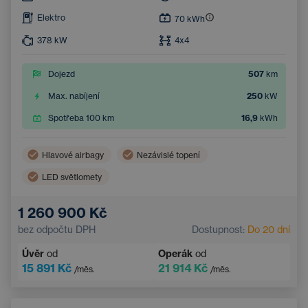
Elektro
70
kWh
378
kW
4x4
Dojezd
507
km
Max. nabíjení
250
kW
Spotřeba 100 km
16,9
kWh
Hlavové airbagy
Nezávislé topení
LED světlomety
Bezdrátové nabíjení mobilního telefonu
Boční airbagy
1 260 900 Kč
Automatická klimatizace
Střešní okno
bez odpočtu DPH
Dostupnost:
Do 20 dní
Navigace
Adaptivní tempomat
Úvěr
od
Operák
od
Elektricky nastavitelné sedadlo řidiče s pamětí
15 891 Kč
21 914 Kč
/měs.
/měs.
Vyhřívané čelní sklo
Bluetooth