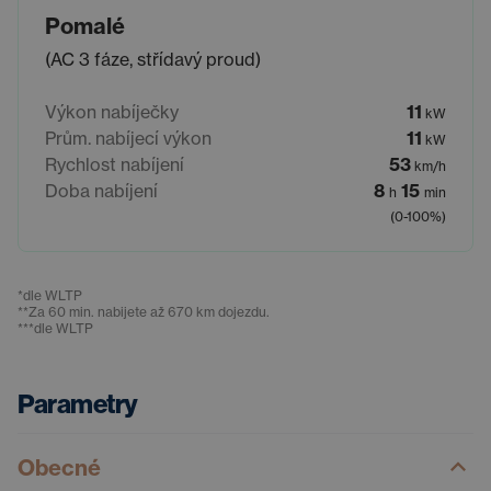
Pomalé
(AC 3 fáze, střídavý proud)
Výkon nabíječky
11
kW
Prům. nabíjecí výkon
11
kW
Rychlost nabíjení
53
km/h
Doba nabíjení
8
15
h
min
(0-100%)
*
dle WLTP
**
Za 60 min. nabijete až 670 km dojezdu.
***
dle WLTP
Parametry
Obecné