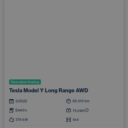
Operativní leasing
Tesla Model Y Long Range AWD
3/2022
85 010
km
Elektro
75
kWh
378
kW
4x4