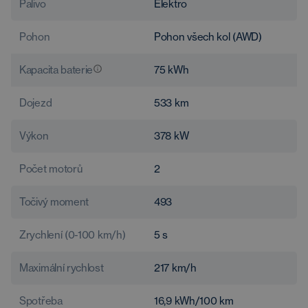
Palivo
Elektro
Pohon
Pohon všech kol (AWD)
Kapacita baterie
75
kWh
Dojezd
533
km
Výkon
378
kW
Počet motorů
2
Točivý moment
493
Zrychlení (0-100 km/h)
5
s
Maximální rychlost
217
km/h
Spotřeba
16,9
kWh/100 km