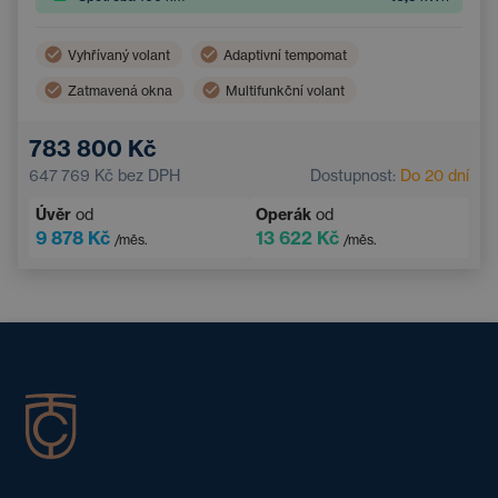
Vyhřívaný volant
Adaptivní tempomat
Zatmavená okna
Multifunkční volant
Dvouzónová klimatizace
Parkovací kamera
783 800 Kč
Elektrické ovládání kufru
Bezklíčový přístup
647 769 Kč
bez DPH
Dostupnost:
Do 20 dní
Úvěr
od
Operák
od
9 878 Kč
13 622 Kč
/měs.
/měs.