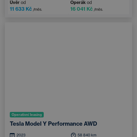
Úvěr
od
Operák
od
11 633 Kč
16 041 Kč
/měs.
/měs.
Operativní leasing
Tesla Model Y Performance AWD
2023
58 840
km