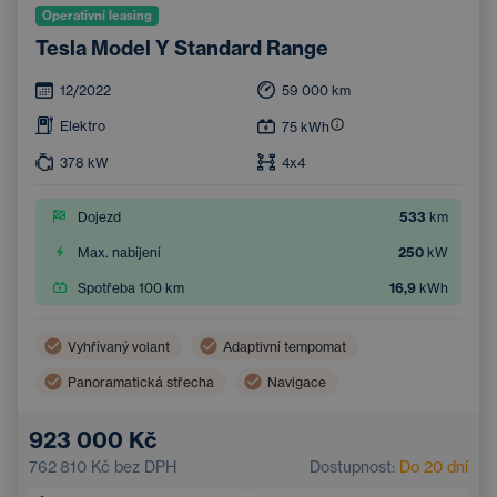
Operativní leasing
Tesla Model Y Standard Range
12/2022
59 000
km
Elektro
75
kWh
378
kW
4x4
Dojezd
533
km
Max. nabíjení
250
kW
Spotřeba 100 km
16,9
kWh
Vyhřívaný volant
Adaptivní tempomat
Panoramatická střecha
Navigace
Vyhřívaná sedadla vzadu
Hlídání mrtvého úhlu
923 000 Kč
Bluetooth
Automatická dálková světla
762 810 Kč
bez DPH
Dostupnost:
Do 20 dní
Systém varování před kolizí
Bezklíčový start