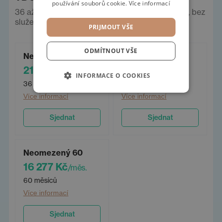
používání souborů cookie.
Více informací
36 až 60 měsíců, neomezeně km. Ceny vč. DPH, bez
služeb a pojištění.
PRIJMOUT VŠE
ODMÍTNOUT VŠE
Neomezený 36
Neomezený 48
21 678 Kč
18 309 Kč
/měs.
/měs.
INFORMACE O COOKIES
36 měsíců
48 měsíců
Více informací
Více informací
Sjednat
Sjednat
Neomezený 60
16 277 Kč
/měs.
60 měsíců
Více informací
Sjednat