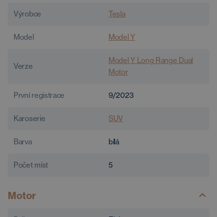
Výrobce
Tesla
Model
Model Y
Model Y Long Range Dual
Verze
Motor
První registrace
9/2023
Karoserie
SUV
Barva
bílá
Počet míst
5
Motor