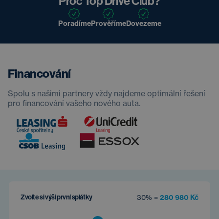
Proč Top Drive Club?
Poradíme
Prověříme
Dovezeme
Financování
Spolu s našimi partnery vždy najdeme optimální řešení
pro financování vašeho nového auta.
Zvolte si výši první splátky
30% =
280 980 Kč