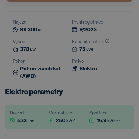
Nájezd
První registrace
99 360
9/2023
km
Výkon
Kapacita baterie
378
75
kW
kWh
Pohon
Palivo
Pohon všech kol
Elektro
(AWD)
Elektro parametry
Dojezd
Max.nabíjení
Spotřeba
533
250
16,9
km
*
kW
**
kWh
***