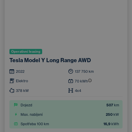
Operativní leasing
Tesla Model Y Long Range AWD
2022
137 750
km
Elektro
70
kWh
378
kW
4x4
Dojezd
507
km
Max. nabíjení
250
kW
Spotřeba 100 km
16,9
kWh