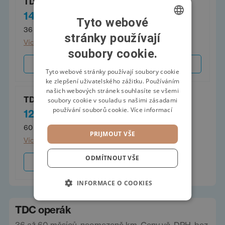
TDC flexi úvěr 36
TDC flexi úvěr 48
14 570 Kč
13 618 Kč
/měs.
/měs.
Tyto webové
36 měsíců
48 měsíců
stránky používají
CZECH
Více informací
Více informací
soubory cookie.
SWEDISH
Sjednat
Sjednat
POLISH
Tyto webové stránky používají soubory cookie
ke zlepšení uživatelského zážitku. Používáním
GERMAN
našich webových stránek souhlasíte se všemi
TDC flexi úvěr 60
soubory cookie v souladu s našimi zásadami
používání souborů cookie.
Více informací
12 475 Kč
/měs.
60 měsíců
PRIJMOUT VŠE
Více informací
ODMÍTNOUT VŠE
Sjednat
INFORMACE O COOKIES
TDC operák
36 až 60 měsíců, neomezeně km. Ceny vč. DPH, bez