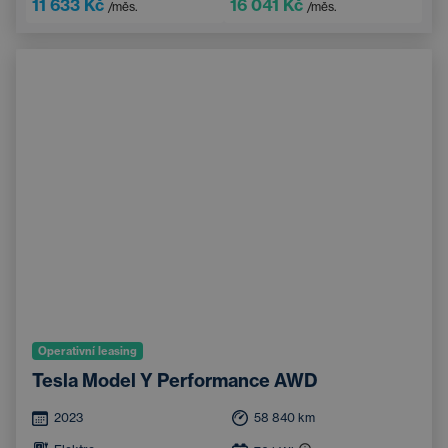
11 633 Kč
16 041 Kč
/měs.
/měs.
Operativní leasing
Tesla Model Y Performance AWD
2023
58 840
km