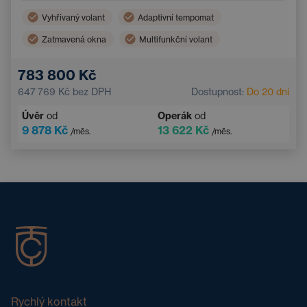
Vyhřívaný volant
Adaptivní tempomat
Zatmavená okna
Multifunkční volant
Dvouzónová klimatizace
Parkovací kamera
783 800 Kč
Elektrické ovládání kufru
Bezklíčový přístup
647 769 Kč
bez DPH
Dostupnost:
Do 20 dní
Úvěr
od
Operák
od
9 878 Kč
13 622 Kč
/měs.
/měs.
Rychlý kontakt