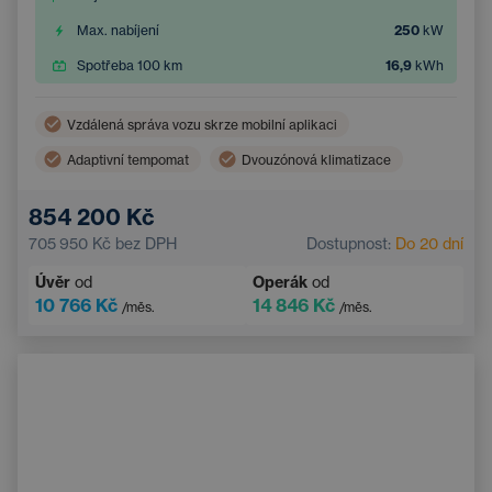
Max. nabíjení
250
kW
Spotřeba 100 km
16,9
kWh
Vzdálená správa vozu skrze mobilní aplikaci
Adaptivní tempomat
Dvouzónová klimatizace
Bezdrátové nabíjení mobilního telefonu
854 200 Kč
Asistent hlídání jízdy v pruhu
705 950 Kč
bez DPH
Dostupnost:
Do 20 dní
Elektrické ovládání kufru
Navigace
Úvěr
od
Operák
od
Parkovací kamera
Elektricky nastavitelná sedadla
10 766 Kč
14 846 Kč
/měs.
/měs.
Integrované streamování hudby
Systém rozpoznávání značek