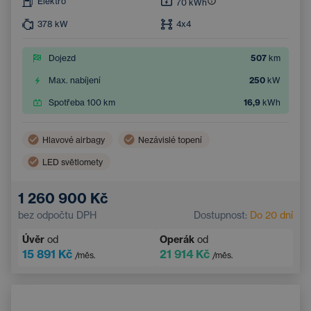
Elektro
70
kWh
378
kW
4x4
Dojezd
507
km
Max. nabíjení
250
kW
Spotřeba 100 km
16,9
kWh
Hlavové airbagy
Nezávislé topení
LED světlomety
Bezdrátové nabíjení mobilního telefonu
Boční airbagy
1 260 900 Kč
Automatická klimatizace
Střešní okno
bez odpočtu DPH
Dostupnost:
Do 20 dní
Navigace
Adaptivní tempomat
Úvěr
od
Operák
od
Elektricky nastavitelné sedadlo řidiče s pamětí
15 891 Kč
21 914 Kč
/měs.
/měs.
Vyhřívané čelní sklo
Bluetooth