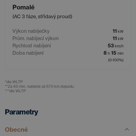
Pomalé
(AC 3 fáze, střídavý proud)
Výkon nabíječky
11
kW
Prům. nabíjecí výkon
11
kW
Rychlost nabíjení
53
km/h
Doba nabíjení
8
15
h
min
(0-100%)
*
dle WLTP
**
Za 60 min. nabijete až 670 km dojezdu.
***
dle WLTP
Parametry
Obecné