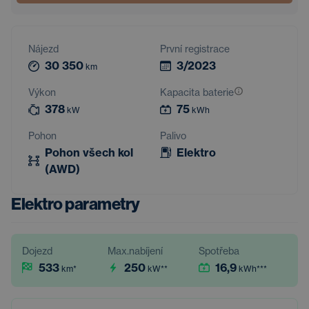
Nájezd
První registrace
30 350
3/2023
km
Výkon
Kapacita baterie
378
75
kW
kWh
Pohon
Palivo
Pohon všech kol
Elektro
(AWD)
Elektro parametry
Dojezd
Max.nabíjení
Spotřeba
533
250
16,9
km
*
kW
**
kWh
***