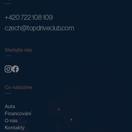
+420 722 108 109
czech@topdriveclub.com
Sledujte nás
Co nabízíme
Auta
Financování
O nás
Kontakty