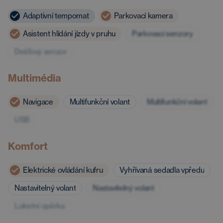
Adaptivní tempomat
Parkovací kamera
Asistent hlídání jízdy v pruhu
Parkovací senzory
Dešťový senzor
Multimédia
Navigace
Multifunkční volant
Multifunkční volant
USB
Komfort
Elektrické ovládání kufru
Vyhřívaná sedadla vpředu
Nastavitelný volant
Nastavitelný volant
Loketní opěrka