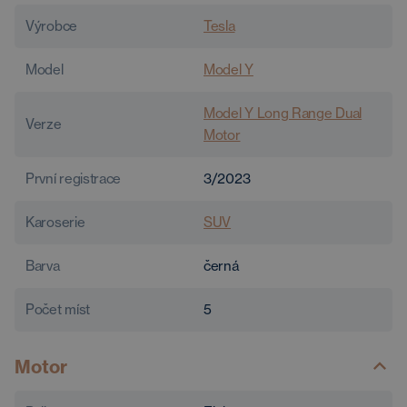
Výrobce
Tesla
Model
Model Y
Model Y Long Range Dual
Verze
Motor
První registrace
3/2023
Karoserie
SUV
Barva
černá
Počet míst
5
Motor