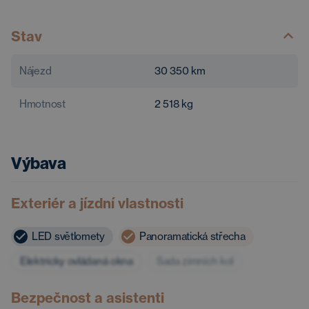
Stav
Nájezd
30 350
km
Hmotnost
2 518
kg
Výbava
Exteriér a jízdní vlastnosti
LED světlomety
Panoramatická střecha
Elektricky ovládaná okna
Sada zimních kol
Bezpečnost a asistenti