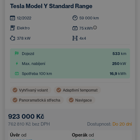
Tesla Model Y Standard Range
12/2022
59 000
km
Elektro
75
kWh
378
kW
4x4
Dojezd
533
km
Max. nabíjení
250
kW
Spotřeba 100 km
16,9
kWh
Vyhřívaný volant
Adaptivní tempomat
Panoramatická střecha
Navigace
Vyhřívaná sedadla vzadu
Hlídání mrtvého úhlu
923 000 Kč
Bluetooth
Automatická dálková světla
762 810 Kč
bez DPH
Dostupnost:
Do 20 dní
Systém varování před kolizí
Bezklíčový start
Úvěr
od
Operák
od