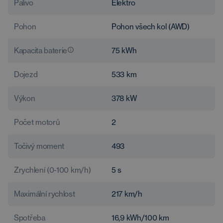
Palivo
Elektro
Pohon
Pohon všech kol (AWD)
Kapacita baterie
75
kWh
Dojezd
533
km
Výkon
378
kW
Počet motorů
2
Točivý moment
493
Zrychlení (0-100 km/h)
5
s
Maximální rychlost
217
km/h
Spotřeba
16,9
kWh/100 km