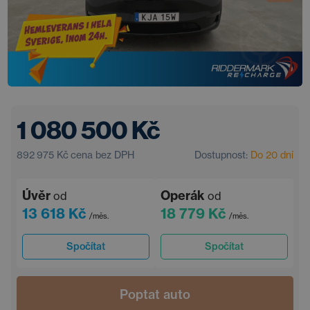
1 080 500 Kč
892 975 Kč
cena bez DPH
Dostupnost:
Do 20 dní
Úvěr
Operák
od
od
13 618 Kč
18 779 Kč
/měs.
/měs.
Spočítat
Spočítat
Poptat auto