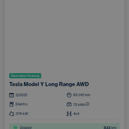
Operativní leasing
Tesla Model Y Long Range AWD
3/2022
85 010
km
Elektro
75
kWh
378
kW
4x4
Dojezd
533
km