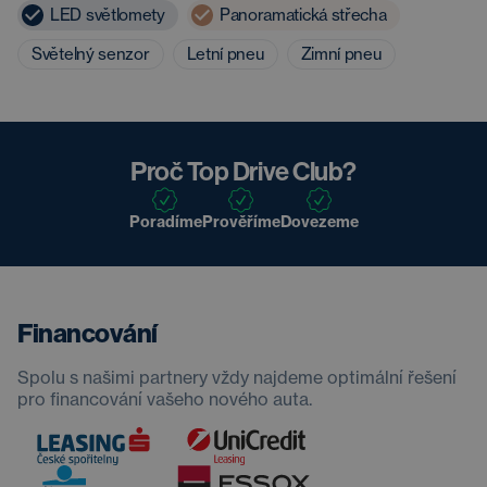
LED světlomety
Panoramatická střecha
Světelný senzor
Letní pneu
Zimní pneu
Proč Top Drive Club?
Poradíme
Prověříme
Dovezeme
Financování
Spolu s našimi partnery vždy najdeme optimální řešení
pro financování vašeho nového auta.