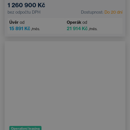
1 260 900 Kč
Automatická klimatizace
Střešní okno
bez odpočtu DPH
Dostupnost:
Do 20 dní
Navigace
Adaptivní tempomat
Úvěr
od
Operák
od
Elektricky nastavitelné sedadlo řidiče s pamětí
15 891 Kč
21 914 Kč
/měs.
/měs.
Vyhřívané čelní sklo
Bluetooth
Operativní leasing