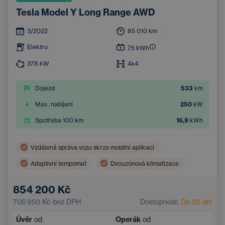
Tesla Model Y Long Range AWD
3/2022
85 010
km
Elektro
75
kWh
378
kW
4x4
Dojezd
533
km
Max. nabíjení
250
kW
Spotřeba 100 km
16,9
kWh
Vzdálená správa vozu skrze mobilní aplikaci
Adaptivní tempomat
Dvouzónová klimatizace
Bezdrátové nabíjení mobilního telefonu
854 200 Kč
Asistent hlídání jízdy v pruhu
705 950 Kč
bez DPH
Dostupnost:
Do 20 dní
Elektrické ovládání kufru
Navigace
Úvěr
od
Operák
od