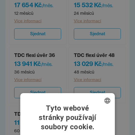
17 654 Kč
15 532 Kč
/měs.
/měs.
12 měsíců
24 měsíců
Více informací
Více informací
Sjednat
Sjednat
TDC flexi úvěr 36
TDC flexi úvěr 48
13 941 Kč
13 029 Kč
/měs.
/měs.
36 měsíců
48 měsíců
Více informací
Více informací
Sjednat
Sjednat
Tyto webové
TDC flexi úvěr 60
stránky používají
CZECH
11 936 Kč
/měs.
soubory cookie.
SWEDISH
60 měsíců