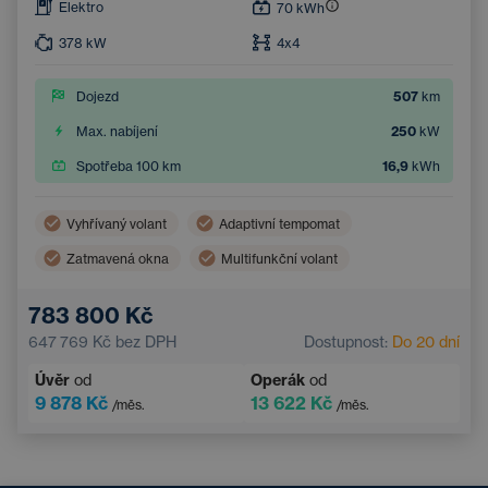
Elektro
70
kWh
378
kW
4x4
Dojezd
507
km
Max. nabíjení
250
kW
Spotřeba 100 km
16,9
kWh
Vyhřívaný volant
Adaptivní tempomat
Zatmavená okna
Multifunkční volant
Dvouzónová klimatizace
Parkovací kamera
783 800 Kč
Elektrické ovládání kufru
Bezklíčový přístup
647 769 Kč
bez DPH
Dostupnost:
Do 20 dní
Úvěr
od
Operák
od
9 878 Kč
13 622 Kč
/měs.
/měs.