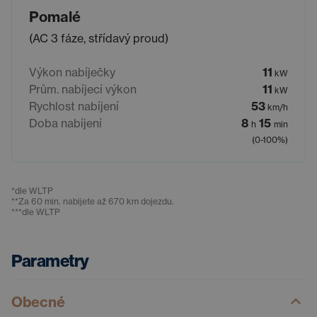
Pomalé
(AC 3 fáze, střídavý proud)
Výkon nabíječky
11
kW
Prům. nabíjecí výkon
11
kW
Rychlost nabíjení
53
km/h
Doba nabíjení
8
15
h
min
(0-100%)
*
dle WLTP
**
Za 60 min. nabijete až 670 km dojezdu.
***
dle WLTP
Parametry
Obecné