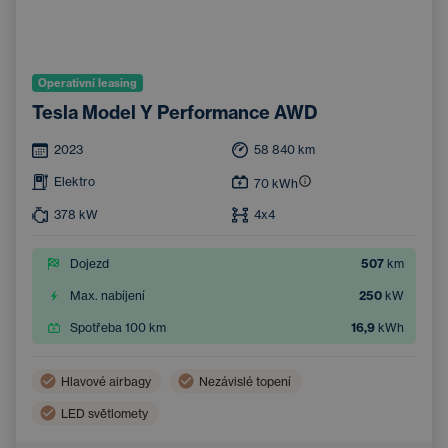
Operativní leasing
Tesla Model Y Performance AWD
2023
58 840
km
Elektro
70
kWh
378
kW
4x4
Dojezd
507
km
Max. nabíjení
250
kW
Spotřeba 100 km
16,9
kWh
Hlavové airbagy
Nezávislé topení
LED světlomety
Bezdrátové nabíjení mobilního telefonu
Boční airbagy