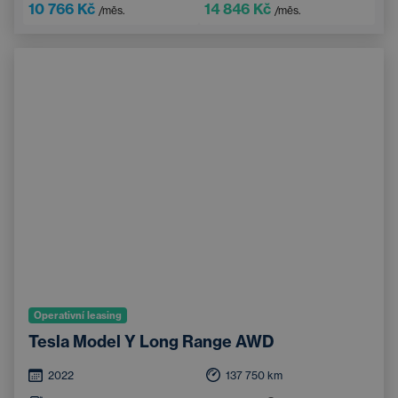
Parkovací kamera
Elektricky nastavitelná sedadla
10 766 Kč
14 846 Kč
/měs.
/měs.
Integrované streamování hudby
Systém rozpoznávání značek
Operativní leasing
Tesla Model Y Long Range AWD
2022
137 750
km