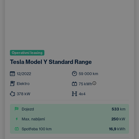
Operativní leasing
Tesla Model Y Standard Range
12/2022
59 000
km
Elektro
75
kWh
378
kW
4x4
Dojezd
533
km
Max. nabíjení
250
kW
Spotřeba 100 km
16,9
kWh