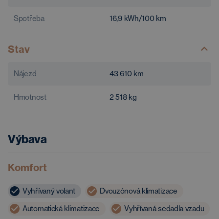
Spotřeba
16,9
kWh/100 km
Stav
Nájezd
43 610
km
Hmotnost
2 518
kg
Výbava
Komfort
Vyhřívaný volant
Dvouzónová klimatizace
Automatická klimatizace
Vyhřívaná sedadla vzadu