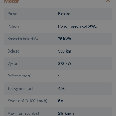
Motor
Palivo
Elektro
Pohon
Pohon všech kol (AWD)
Kapacita baterie
75
kWh
Dojezd
533
km
Výkon
378
kW
Počet motorů
2
Točivý moment
493
Zrychlení (0-100 km/h)
5
s
Maximální rychlost
217
km/h