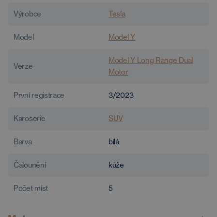
Výrobce
Tesla
Model
Model Y
Model Y Long Range Dual
Verze
Motor
První registrace
3/2023
Karoserie
SUV
Barva
bílá
Čalounění
kůže
Počet míst
5