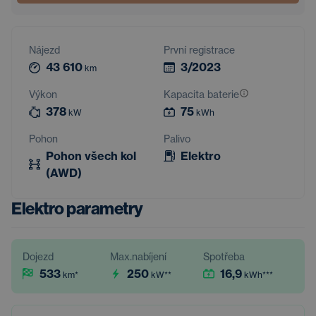
Nájezd
První registrace
43 610
3/2023
km
Výkon
Kapacita baterie
378
75
kW
kWh
Pohon
Palivo
Pohon všech kol
Elektro
(AWD)
Elektro parametry
Dojezd
Max.nabíjení
Spotřeba
533
250
16,9
km
*
kW
**
kWh
***