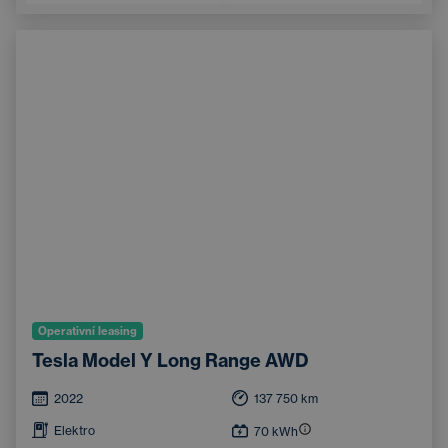
Integrované streamování hudby
Systém rozpoznávání značek
Operativní leasing
Tesla Model Y Long Range AWD
2022
137 750
km
Elektro
70
kWh