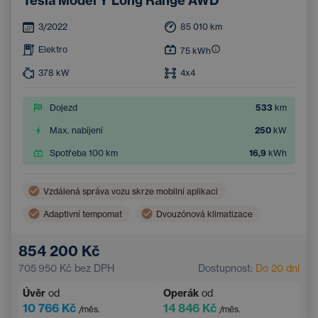
Tesla Model Y Long Range AWD
3/2022
85 010
km
Elektro
75
kWh
378
kW
4x4
Dojezd
533
km
Max. nabíjení
250
kW
Spotřeba 100 km
16,9
kWh
Vzdálená správa vozu skrze mobilní aplikaci
Adaptivní tempomat
Dvouzónová klimatizace
Bezdrátové nabíjení mobilního telefonu
854 200 Kč
Asistent hlídání jízdy v pruhu
705 950 Kč
bez DPH
Dostupnost:
Do 20 dní
Elektrické ovládání kufru
Navigace
Úvěr
od
Operák
od
Parkovací kamera
Elektricky nastavitelná sedadla
10 766 Kč
14 846 Kč
/měs.
/měs.