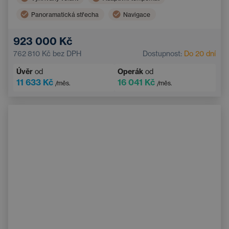
Panoramatická střecha
Navigace
Vyhřívaná sedadla vzadu
Hlídání mrtvého úhlu
923 000 Kč
Bluetooth
Automatická dálková světla
762 810 Kč
bez DPH
Dostupnost:
Do 20 dní
Systém varování před kolizí
Bezklíčový start
Úvěr
od
Operák
od
11 633 Kč
16 041 Kč
/měs.
/měs.