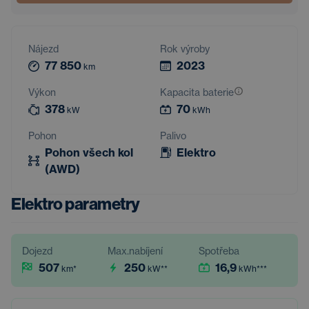
Nájezd
Rok výroby
77 850
2023
km
Výkon
Kapacita baterie
378
70
kW
kWh
Pohon
Palivo
Pohon všech kol
Elektro
(AWD)
Elektro parametry
Dojezd
Max.nabíjení
Spotřeba
507
250
16,9
km
*
kW
**
kWh
***