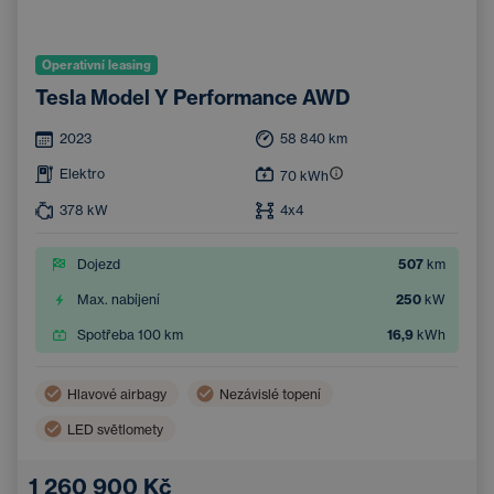
Operativní leasing
Tesla Model Y Performance AWD
2023
58 840
km
Elektro
70
kWh
378
kW
4x4
Dojezd
507
km
Max. nabíjení
250
kW
Spotřeba 100 km
16,9
kWh
Hlavové airbagy
Nezávislé topení
LED světlomety
Bezdrátové nabíjení mobilního telefonu
Boční airbagy
1 260 900 Kč