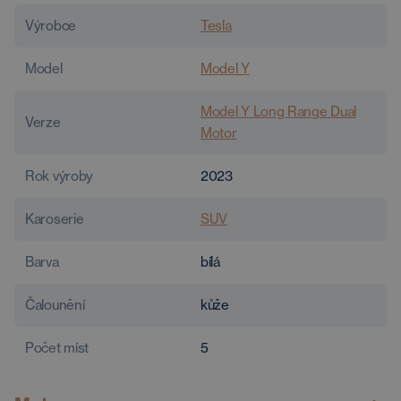
Výrobce
Tesla
Model
Model Y
Model Y Long Range Dual
Verze
Motor
Rok výroby
2023
Karoserie
SUV
Barva
bílá
Čalounění
kůže
Počet míst
5