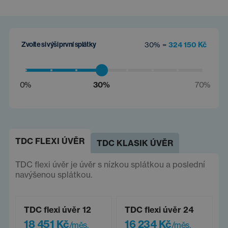
Zvolte si výši první splátky
30% =
324 150 Kč
0%
30%
70%
TDC FLEXI ÚVĚR
TDC KLASIK ÚVĚR
TDC flexi úvěr je úvěr s nízkou splátkou a poslední
navýšenou splátkou.
TDC flexi úvěr 12
TDC flexi úvěr 24
18 451 Kč
16 234 Kč
/měs.
/měs.