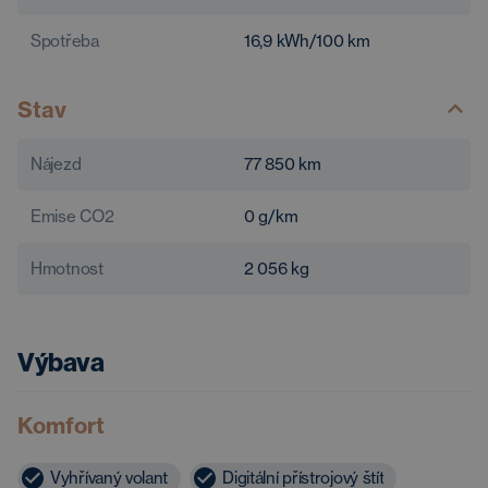
Spotřeba
16,9
kWh/100 km
Stav
Nájezd
77 850
km
Emise CO2
0
g/km
Hmotnost
2 056
kg
Výbava
Komfort
Vyhřívaný volant
Digitální přístrojový štít