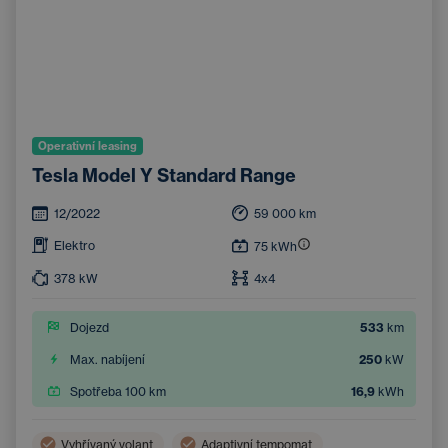
Operativní leasing
Tesla Model Y Standard Range
12/2022
59 000
km
Elektro
75
kWh
378
kW
4x4
Dojezd
533
km
Max. nabíjení
250
kW
Spotřeba 100 km
16,9
kWh
Vyhřívaný volant
Adaptivní tempomat