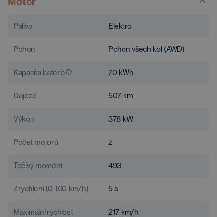
Motor
Palivo
Elektro
Pohon
Pohon všech kol (AWD)
Kapacita baterie
70
kWh
Dojezd
507
km
Výkon
378
kW
Počet motorů
2
Točivý moment
493
Zrychlení (0-100 km/h)
5
s
Maximální rychlost
217
km/h