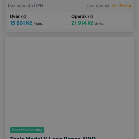
Automatická klimatizace
Střešní okno
bez odpočtu DPH
Dostupnost:
Do 20 dní
Navigace
Adaptivní tempomat
Úvěr
od
Operák
od
Elektricky nastavitelné sedadlo řidiče s pamětí
15 891 Kč
21 914 Kč
/měs.
/měs.
Vyhřívané čelní sklo
Bluetooth
Operativní leasing