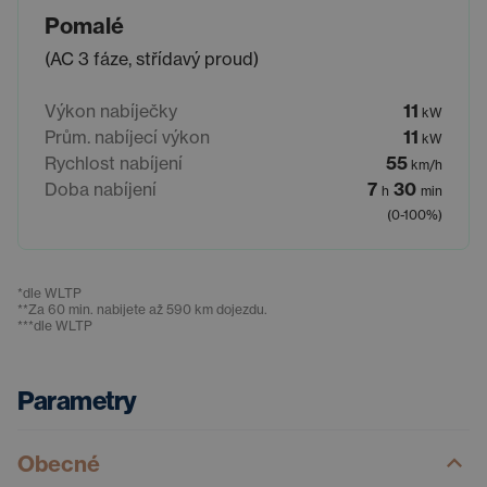
Pomalé
(AC 3 fáze, střídavý proud)
Výkon nabíječky
11
kW
Prům. nabíjecí výkon
11
kW
Rychlost nabíjení
55
km/h
Doba nabíjení
7
30
h
min
(0-100%)
*
dle WLTP
**
Za 60 min. nabijete až 590 km dojezdu.
***
dle WLTP
Parametry
Obecné