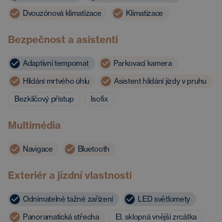
Dvouzónová klimatizace
Klimatizace
Bezpečnost a asistenti
Adaptivní tempomat
Parkovací kamera
Hlídání mrtvého úhlu
Asistent hlídání jízdy v pruhu
Bezklíčový přístup
Isofix
Multimédia
Navigace
Bluetooth
Exteriér a jízdní vlastnosti
Odnímatelné tažné zařízení
LED světlomety
Panoramatická střecha
El. sklopná vnější zrcátka