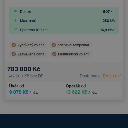
Dojezd
507
km
Max. nabíjení
250
kW
Spotřeba 100 km
16,9
kWh
Vyhřívaný volant
Adaptivní tempomat
Zatmavená okna
Multifunkční volant
Dvouzónová klimatizace
Parkovací kamera
783 800 Kč
Elektrické ovládání kufru
Bezklíčový přístup
647 769 Kč
bez DPH
Dostupnost:
Do 20 dní
Úvěr
od
Operák
od
9 878 Kč
13 622 Kč
/měs.
/měs.