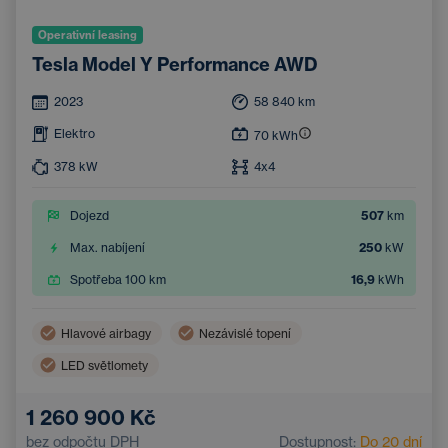
Operativní leasing
Tesla Model Y Performance AWD
2023
58 840
km
Elektro
70
kWh
378
kW
4x4
Dojezd
507
km
Max. nabíjení
250
kW
Spotřeba 100 km
16,9
kWh
Hlavové airbagy
Nezávislé topení
LED světlomety
Bezdrátové nabíjení mobilního telefonu
Boční airbagy
1 260 900 Kč
Automatická klimatizace
Střešní okno
bez odpočtu DPH
Dostupnost:
Do 20 dní