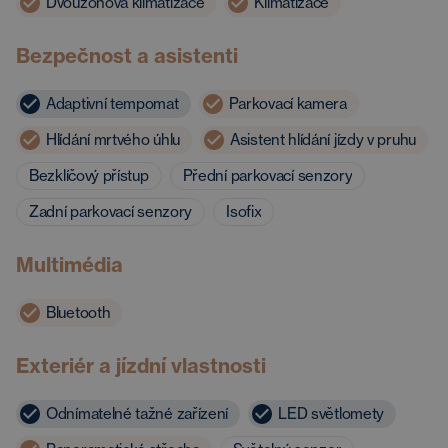
Dvouzónová klimatizace
Klimatizace
Bezpečnost a asistenti
Adaptivní tempomat
Parkovací kamera
Hlídání mrtvého úhlu
Asistent hlídání jízdy v pruhu
Bezklíčový přístup
Přední parkovací senzory
Zadní parkovací senzory
Isofix
Multimédia
Bluetooth
Exteriér a jízdní vlastnosti
Odnímatelné tažné zařízení
LED světlomety