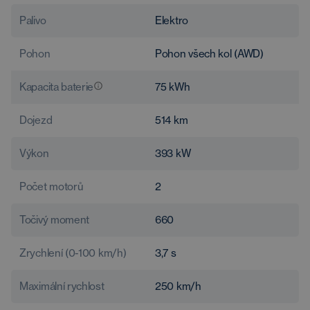
Palivo
Elektro
Pohon
Pohon všech kol (AWD)
Kapacita baterie
75
kWh
Dojezd
514
km
Výkon
393
kW
Počet motorů
2
Točivý moment
660
Zrychlení (0-100 km/h)
3,7
s
Maximální rychlost
250
km/h