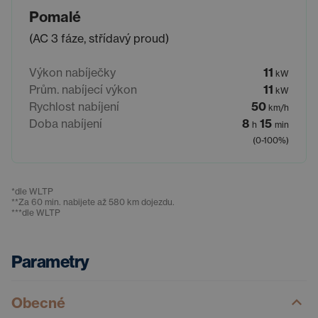
Pomalé
(AC 3 fáze, střídavý proud)
Výkon nabíječky
11
kW
Prům. nabíjecí výkon
11
kW
Rychlost nabíjení
50
km/h
Doba nabíjení
8
15
h
min
(0-100%)
*
dle WLTP
**
Za 60 min. nabijete až 580 km dojezdu.
***
dle WLTP
Parametry
Obecné