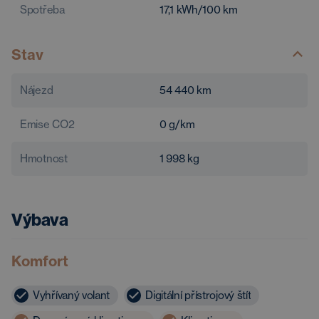
Spotřeba
17,1
kWh/100 km
Stav
Nájezd
54 440
km
Emise CO2
0
g/km
Hmotnost
1 998
kg
Výbava
Komfort
Vyhřívaný volant
Digitální přístrojový štít