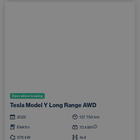
Systém rozpoznávání značek
Operativní leasing
Tesla Model Y Long Range AWD
2022
137 750
km
Elektro
70
kWh
378
kW
4x4