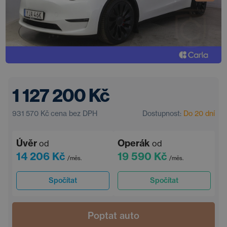
1 127 200 Kč
931 570 Kč
cena bez DPH
Dostupnost:
Do 20 dní
Úvěr
Operák
od
od
14 206 Kč
19 590 Kč
/měs.
/měs.
Spočítat
Spočítat
Poptat auto