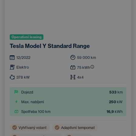
Operativní leasing
Tesla Model Y Standard Range
12/2022
59 000
km
Elektro
75
kWh
378
kW
4x4
Dojezd
533
km
Max. nabíjení
250
kW
Spotřeba 100 km
16,9
kWh
Vyhřívaný volant
Adaptivní tempomat