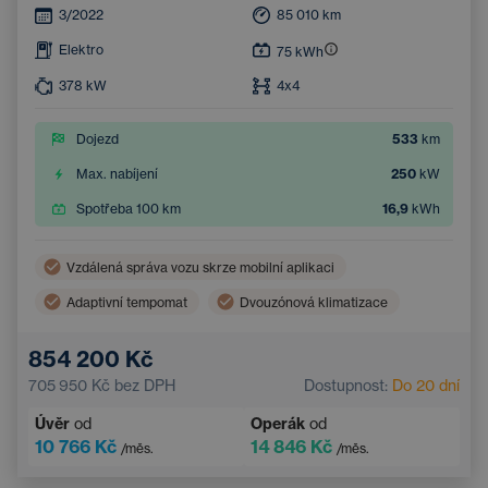
3/2022
85 010
km
Elektro
75
kWh
378
kW
4x4
Dojezd
533
km
Max. nabíjení
250
kW
Spotřeba 100 km
16,9
kWh
Vzdálená správa vozu skrze mobilní aplikaci
Adaptivní tempomat
Dvouzónová klimatizace
Bezdrátové nabíjení mobilního telefonu
854 200 Kč
Asistent hlídání jízdy v pruhu
705 950 Kč
bez DPH
Dostupnost:
Do 20 dní
Elektrické ovládání kufru
Navigace
Úvěr
od
Operák
od
Parkovací kamera
Elektricky nastavitelná sedadla
10 766 Kč
14 846 Kč
/měs.
/měs.
Integrované streamování hudby