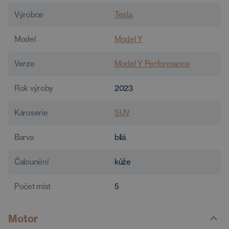
Výrobce
Tesla
Model
Model Y
Verze
Model Y Performance
Rok výroby
2023
Karoserie
SUV
Barva
bílá
Čalounění
kůže
Počet míst
5
Motor