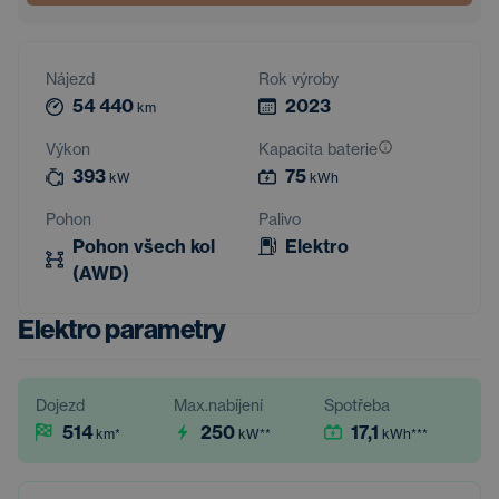
Nájezd
Rok výroby
54 440
2023
km
Výkon
Kapacita baterie
393
75
kW
kWh
Pohon
Palivo
Pohon všech kol
Elektro
(AWD)
Elektro parametry
Dojezd
Max.nabíjení
Spotřeba
514
250
17,1
km
*
kW
**
kWh
***