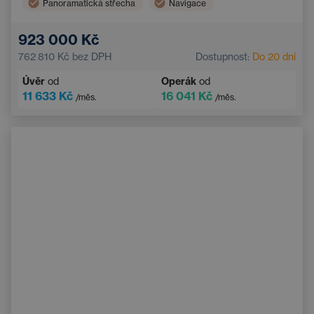
Panoramatická střecha
Navigace
Vyhřívaná sedadla vzadu
Hlídání mrtvého úhlu
923 000 Kč
Bluetooth
Automatická dálková světla
762 810 Kč
bez DPH
Dostupnost:
Do 20 dní
Systém varování před kolizí
Bezklíčový start
Úvěr
od
Operák
od
11 633 Kč
16 041 Kč
/měs.
/měs.