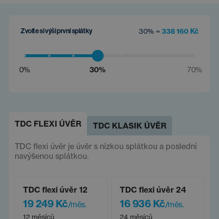
Zvolte si výši první splátky
30% =
338 160 Kč
0%
30%
70%
TDC FLEXI ÚVĚR
TDC KLASIK ÚVĚR
TDC flexi úvěr je úvěr s nízkou splátkou a poslední
navýšenou splátkou.
TDC flexi úvěr 12
TDC flexi úvěr 24
19 249 Kč
16 936 Kč
/měs.
/měs.
12 měsíců
24 měsíců