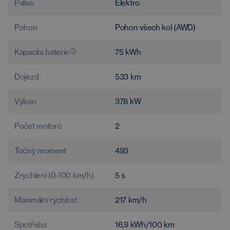
Palivo
Elektro
Pohon
Pohon všech kol (AWD)
Kapacita baterie
75
kWh
Dojezd
533
km
Výkon
378
kW
Počet motorů
2
Točivý moment
493
Zrychlení (0-100 km/h)
5
s
Maximální rychlost
217
km/h
Spotřeba
16,9
kWh/100 km