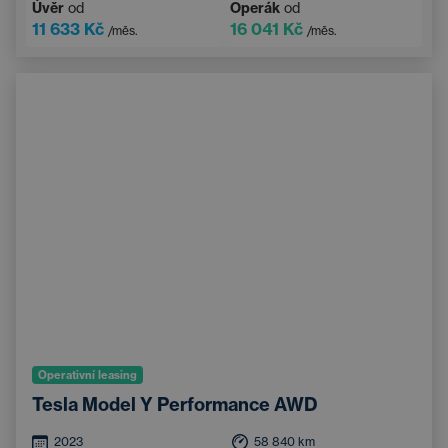
Úvěr
od
Operák
od
11 633 Kč
16 041 Kč
/měs.
/měs.
Operativní leasing
Tesla Model Y Performance AWD
2023
58 840
km