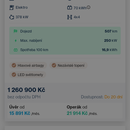
Elektro
70
kWh
378
kW
4x4
Dojezd
507
km
Max. nabíjení
250
kW
Spotřeba 100 km
16,9
kWh
Hlavové airbagy
Nezávislé topení
LED světlomety
Bezdrátové nabíjení mobilního telefonu
Boční airbagy
1 260 900 Kč
Automatická klimatizace
Střešní okno
bez odpočtu DPH
Dostupnost:
Do 20 dní
Navigace
Adaptivní tempomat
Úvěr
od
Operák
od
Elektricky nastavitelné sedadlo řidiče s pamětí
15 891 Kč
21 914 Kč
/měs.
/měs.
Vyhřívané čelní sklo
Bluetooth