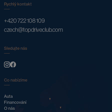
Rychlý kontakt
+420 722 108 109
czech@topdriveclub.com
Sledujte nás
Co nabízíme
Auta
Financování
O nás