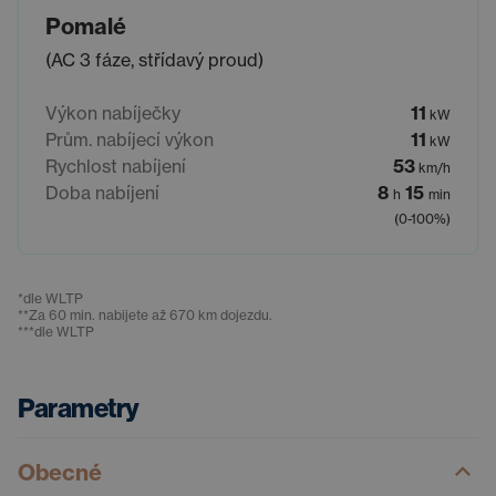
Pomalé
(AC 3 fáze, střídavý proud)
Výkon nabíječky
11
kW
Prům. nabíjecí výkon
11
kW
Rychlost nabíjení
53
km/h
Doba nabíjení
8
15
h
min
(0-100%)
*
dle WLTP
**
Za 60 min. nabijete až 670 km dojezdu.
***
dle WLTP
Parametry
Obecné