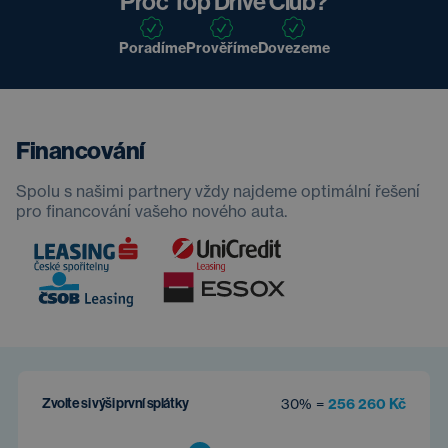
Proč Top Drive Club?
Poradíme
Prověříme
Dovezeme
Financování
Spolu s našimi partnery vždy najdeme optimální řešení
pro financování vašeho nového auta.
Zvolte si výši první splátky
30% =
256 260 Kč