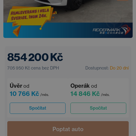
854 200 Kč
705 950 Kč
cena bez DPH
Dostupnost:
Do 20 dní
Úvěr
Operák
od
od
10 766 Kč
14 846 Kč
/měs.
/měs.
Spočítat
Spočítat
Poptat auto