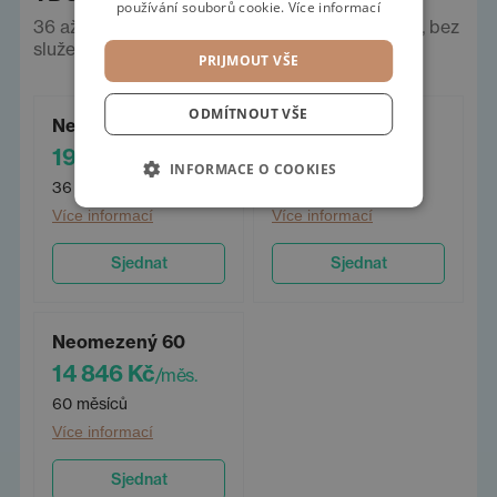
používání souborů cookie.
Více informací
36 až 60 měsíců, neomezeně km. Ceny vč. DPH, bez
služeb a pojištění.
PRIJMOUT VŠE
ODMÍTNOUT VŠE
Neomezený 36
Neomezený 48
19 771 Kč
16 698 Kč
/měs.
/měs.
INFORMACE O COOKIES
36 měsíců
48 měsíců
Více informací
Více informací
Sjednat
Sjednat
Neomezený 60
14 846 Kč
/měs.
60 měsíců
Více informací
Sjednat