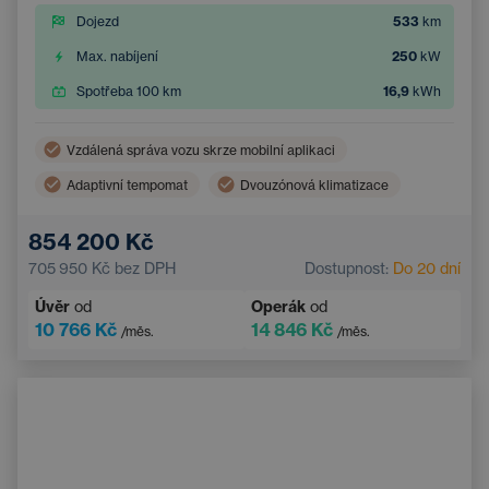
Dojezd
533
km
Max. nabíjení
250
kW
Spotřeba 100 km
16,9
kWh
Vzdálená správa vozu skrze mobilní aplikaci
Adaptivní tempomat
Dvouzónová klimatizace
Bezdrátové nabíjení mobilního telefonu
854 200 Kč
Asistent hlídání jízdy v pruhu
705 950 Kč
bez DPH
Dostupnost:
Do 20 dní
Elektrické ovládání kufru
Navigace
Úvěr
od
Operák
od
Parkovací kamera
Elektricky nastavitelná sedadla
10 766 Kč
14 846 Kč
/měs.
/měs.
Integrované streamování hudby
Systém rozpoznávání značek