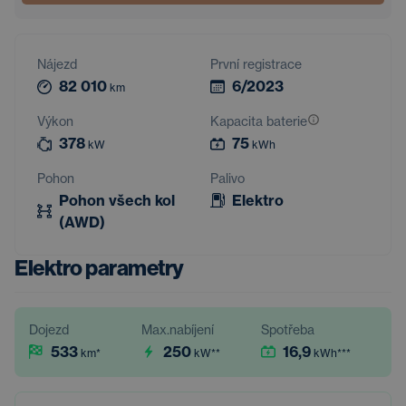
Nájezd
První registrace
82 010
6/2023
km
Výkon
Kapacita baterie
378
75
kW
kWh
Pohon
Palivo
Pohon všech kol
Elektro
(AWD)
Elektro parametry
Dojezd
Max.nabíjení
Spotřeba
533
250
16,9
km
*
kW
**
kWh
***