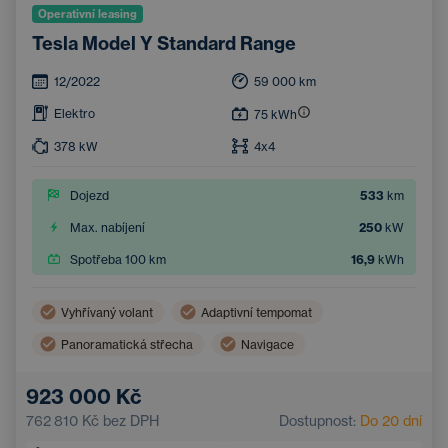
Operativní leasing
Tesla Model Y Standard Range
12/2022
59 000
km
Elektro
75
kWh
378
kW
4x4
Dojezd
533
km
Max. nabíjení
250
kW
Spotřeba 100 km
16,9
kWh
Vyhřívaný volant
Adaptivní tempomat
Panoramatická střecha
Navigace
Vyhřívaná sedadla vzadu
Hlídání mrtvého úhlu
923 000 Kč
Bluetooth
Automatická dálková světla
762 810 Kč
bez DPH
Dostupnost:
Do 20 dní
Systém varování před kolizí
Bezklíčový start