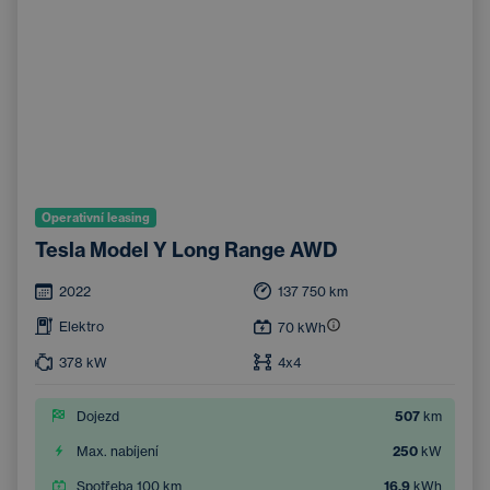
Operativní leasing
Tesla Model Y Long Range AWD
2022
137 750
km
Elektro
70
kWh
378
kW
4x4
Dojezd
507
km
Max. nabíjení
250
kW
Spotřeba 100 km
16,9
kWh