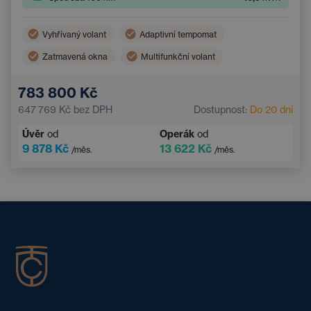
Vyhřívaný volant
Adaptivní tempomat
Zatmavená okna
Multifunkční volant
Dvouzónová klimatizace
Parkovací kamera
783 800 Kč
Elektrické ovládání kufru
Bezklíčový přístup
647 769 Kč
bez DPH
Dostupnost:
Do 20 dní
Úvěr
od
Operák
od
9 878 Kč
13 622 Kč
/měs.
/měs.