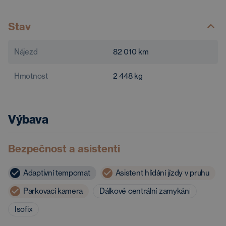
Stav
Nájezd
82 010
km
Hmotnost
2 448
kg
Výbava
Bezpečnost a asistenti
Adaptivní tempomat
Asistent hlídání jízdy v pruhu
Parkovací kamera
Dálkové centrální zamykání
Isofix