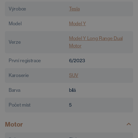
Výrobce
Tesla
Model
Model Y
Model Y Long Range Dual
Verze
Motor
První registrace
6/2023
Karoserie
SUV
Barva
bílá
Počet míst
5
Motor