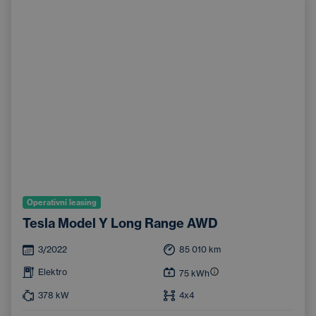
Operativní leasing
Tesla Model Y Long Range AWD
3/2022
85 010
km
Elektro
75
kWh
378
kW
4x4