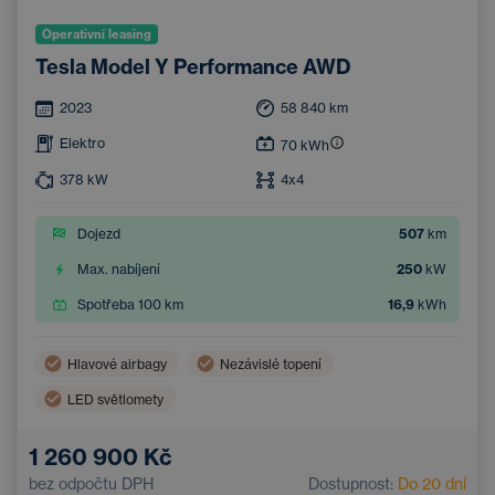
Operativní leasing
Tesla Model Y Performance AWD
2023
58 840
km
Elektro
70
kWh
378
kW
4x4
Dojezd
507
km
Max. nabíjení
250
kW
Spotřeba 100 km
16,9
kWh
Hlavové airbagy
Nezávislé topení
LED světlomety
Bezdrátové nabíjení mobilního telefonu
Boční airbagy
1 260 900 Kč
Automatická klimatizace
Střešní okno
bez odpočtu DPH
Dostupnost:
Do 20 dní