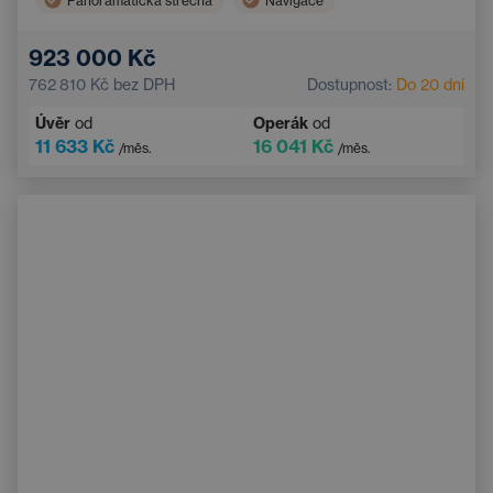
Panoramatická střecha
Navigace
Vyhřívaná sedadla vzadu
Hlídání mrtvého úhlu
923 000 Kč
Bluetooth
Automatická dálková světla
762 810 Kč
bez DPH
Dostupnost:
Do 20 dní
Systém varování před kolizí
Bezklíčový start
Úvěr
od
Operák
od
11 633 Kč
16 041 Kč
/měs.
/měs.