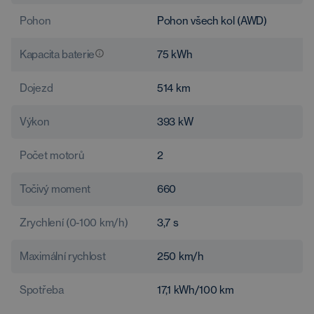
Pohon
Pohon všech kol (AWD)
Kapacita baterie
75
kWh
Dojezd
514
km
Výkon
393
kW
Počet motorů
2
Točivý moment
660
Zrychlení (0-100 km/h)
3,7
s
Maximální rychlost
250
km/h
Spotřeba
17,1
kWh/100 km