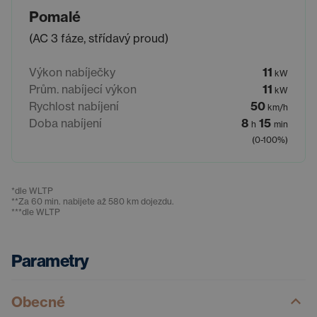
Pomalé
(AC 3 fáze, střídavý proud)
Výkon nabíječky
11
kW
Prům. nabíjecí výkon
11
kW
Rychlost nabíjení
50
km/h
Doba nabíjení
8
15
h
min
(0-100%)
*
dle WLTP
**
Za 60 min. nabijete až 580 km dojezdu.
***
dle WLTP
Parametry
Obecné