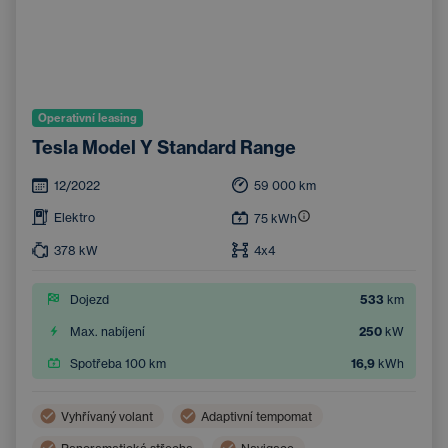
Operativní leasing
Tesla Model Y Standard Range
12/2022
59 000
km
Elektro
75
kWh
378
kW
4x4
Dojezd
533
km
Max. nabíjení
250
kW
Spotřeba 100 km
16,9
kWh
Vyhřívaný volant
Adaptivní tempomat