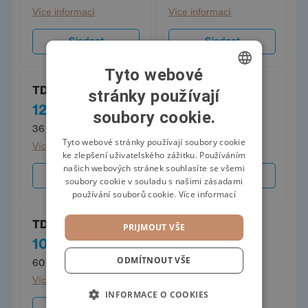
Více informací
Více informací
Sjednat
Sjednat
Tyto webové
TDC flexi úvěr 36
TDC flexi úvěr 48
stránky používají
CZECH
12 792 Kč
11 955 Kč
/měs.
/měs.
soubory cookie.
SWEDISH
36 měsíců
48 měsíců
POLISH
Tyto webové stránky používají soubory cookie
Více informací
Více informací
ke zlepšení uživatelského zážitku. Používáním
GERMAN
našich webových stránek souhlasíte se všemi
Sjednat
Sjednat
soubory cookie v souladu s našimi zásadami
používání souborů cookie.
Více informací
TDC flexi úvěr 60
PRIJMOUT VŠE
10 952 Kč
/měs.
ODMÍTNOUT VŠE
60 měsíců
Více informací
INFORMACE O COOKIES