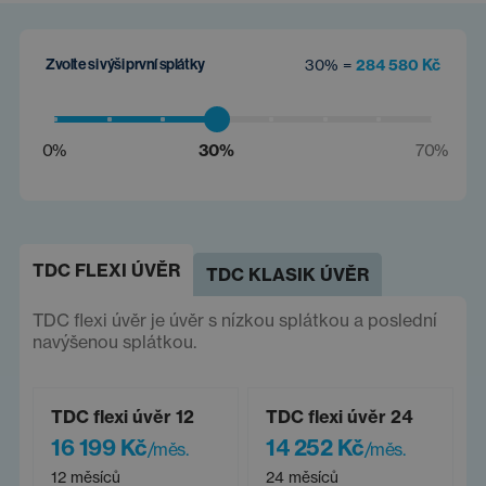
Zvolte si výši první splátky
30% =
284 580 Kč
0%
30%
70%
TDC FLEXI ÚVĚR
TDC KLASIK ÚVĚR
TDC flexi úvěr je úvěr s nízkou splátkou a poslední
navýšenou splátkou.
TDC flexi úvěr 12
TDC flexi úvěr 24
16 199 Kč
14 252 Kč
/měs.
/měs.
12 měsíců
24 měsíců