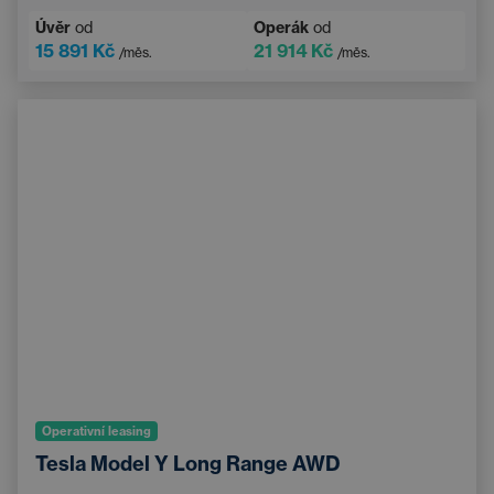
Navigace
Adaptivní tempomat
Úvěr
od
Operák
od
Elektricky nastavitelné sedadlo řidiče s pamětí
15 891 Kč
21 914 Kč
/měs.
/měs.
Vyhřívané čelní sklo
Bluetooth
Operativní leasing
Tesla Model Y Long Range AWD