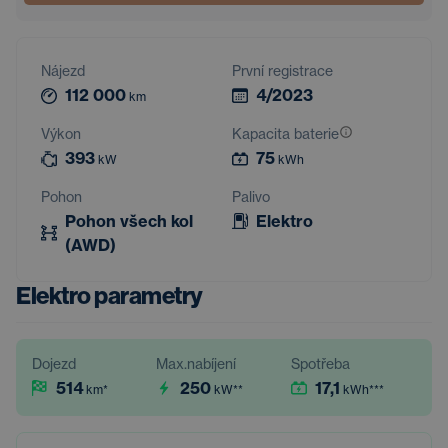
Nájezd
První registrace
112 000
4/2023
km
Výkon
Kapacita baterie
393
75
kW
kWh
Pohon
Palivo
Pohon všech kol
Elektro
(AWD)
Elektro parametry
Dojezd
Max.nabíjení
Spotřeba
514
250
17,1
km
*
kW
**
kWh
***