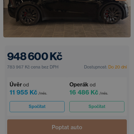
948 600 Kč
783 967 Kč
cena bez DPH
Dostupnost:
Do 20 dní
Úvěr
Operák
od
od
11 955 Kč
16 486 Kč
/měs.
/měs.
Spočítat
Spočítat
Poptat auto