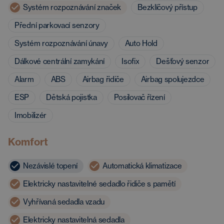
Systém rozpoznávání značek
Bezklíčový přístup
Přední parkovací senzory
Systém rozpoznávání únavy
Auto Hold
Dálkové centrální zamykání
Isofix
Dešťový senzor
Alarm
ABS
Airbag řidiče
Airbag spolujezdce
ESP
Dětská pojistka
Posilovač řízení
Imobilizér
Komfort
Nezávislé topení
Automatická klimatizace
Elektricky nastavitelné sedadlo řidiče s pamětí
Vyhřívaná sedadla vzadu
Elektricky nastavitelná sedadla