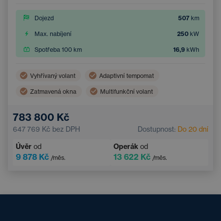
Dojezd
507
km
Max. nabíjení
250
kW
Spotřeba 100 km
16,9
kWh
Vyhřívaný volant
Adaptivní tempomat
Zatmavená okna
Multifunkční volant
Dvouzónová klimatizace
Parkovací kamera
783 800 Kč
Elektrické ovládání kufru
Bezklíčový přístup
647 769 Kč
bez DPH
Dostupnost:
Do 20 dní
Úvěr
od
Operák
od
9 878 Kč
13 622 Kč
/měs.
/měs.