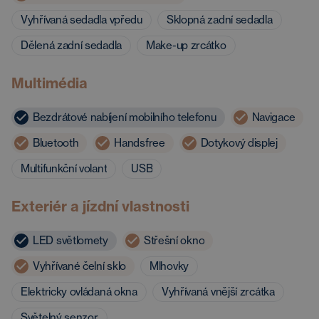
Vyhřívaná sedadla vpředu
Sklopná zadní sedadla
Dělená zadní sedadla
Make-up zrcátko
Multimédia
Bezdrátové nabíjení mobilního telefonu
Navigace
Bluetooth
Handsfree
Dotykový displej
Multifunkční volant
USB
Exteriér a jízdní vlastnosti
LED světlomety
Střešní okno
Vyhřívané čelní sklo
Mlhovky
Elektricky ovládaná okna
Vyhřívaná vnější zrcátka
Světelný senzor