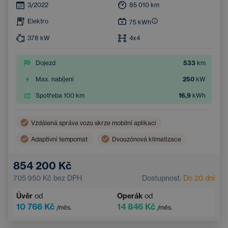
3/2022
85 010
km
Elektro
75
kWh
378
kW
4x4
Dojezd
533
km
Max. nabíjení
250
kW
Spotřeba 100 km
16,9
kWh
Vzdálená správa vozu skrze mobilní aplikaci
Adaptivní tempomat
Dvouzónová klimatizace
Bezdrátové nabíjení mobilního telefonu
854 200 Kč
Asistent hlídání jízdy v pruhu
705 950 Kč
bez DPH
Dostupnost:
Do 20 dní
Elektrické ovládání kufru
Navigace
Úvěr
od
Operák
od
Parkovací kamera
Elektricky nastavitelná sedadla
10 766 Kč
14 846 Kč
/měs.
/měs.
Integrované streamování hudby