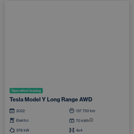
Systém rozpoznávání značek
Operativní leasing
Tesla Model Y Long Range AWD
2022
137 750
km
Elektro
70
kWh
378
kW
4x4