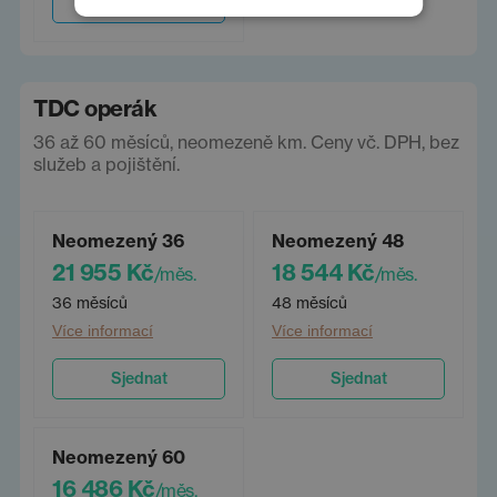
Sjednat
TDC operák
36 až 60 měsíců, neomezeně km. Ceny vč. DPH, bez
služeb a pojištění.
Neomezený 36
Neomezený 48
21 955 Kč
18 544 Kč
/měs.
/měs.
36 měsíců
48 měsíců
Více informací
Více informací
Sjednat
Sjednat
Neomezený 60
16 486 Kč
/měs.