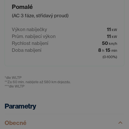
Pomalé
(AC 3 fáze, střídavý proud)
Výkon nabíječky
11
kW
Prům. nabíjecí výkon
11
kW
Rychlost nabíjení
50
km/h
Doba nabíjení
8
15
h
min
(0-100%)
*
dle WLTP
**
Za 60 min. nabijete až 580 km dojezdu.
***
dle WLTP
Parametry
Obecné