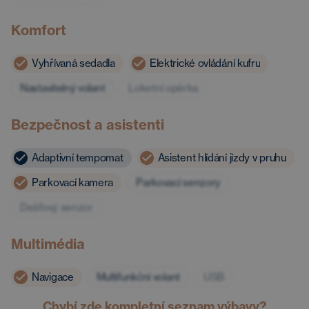
Komfort
Vyhřívaná sedadla
Elektrické ovládání kufru
Nastavitelný volant
Loketní opěrka
Bezpečnost a asistenti
Adaptivní tempomat
Asistent hlídání jízdy v pruhu
Parkovací kamera
Parkovací senzory
Dešťový senzor
Multimédia
Navigace
Multifunkční volant
USB
Chybí zde kompletní seznam výbavy?