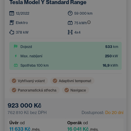
Tesla Model Y Standard Range
12/2022
59 000
km
Elektro
75
kWh
378
kW
4x4
Dojezd
533
km
Max. nabíjení
250
kW
Spotřeba 100 km
16,9
kWh
Vyhřívaný volant
Adaptivní tempomat
Panoramatická střecha
Navigace
Vyhřívaná sedadla vzadu
Hlídání mrtvého úhlu
923 000 Kč
Bluetooth
Automatická dálková světla
762 810 Kč
bez DPH
Dostupnost:
Do 20 dní
Systém varování před kolizí
Bezklíčový start
Úvěr
od
Operák
od
11 633 Kč
16 041 Kč
/měs.
/měs.