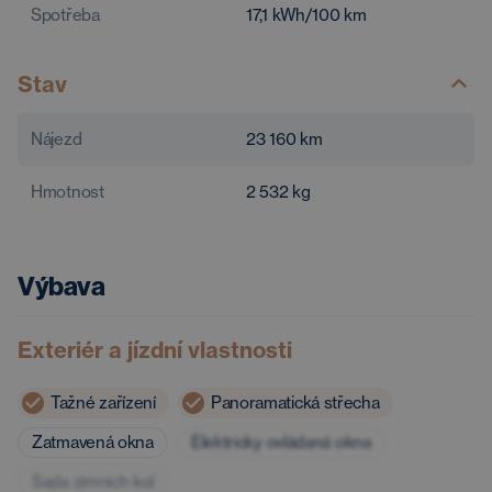
Spotřeba
17,1
kWh/100 km
Stav
Nájezd
23 160
km
Hmotnost
2 532
kg
Výbava
Exteriér a jízdní vlastnosti
Tažné zařízení
Panoramatická střecha
Zatmavená okna
Elektricky ovládaná okna
Sada zimních kol