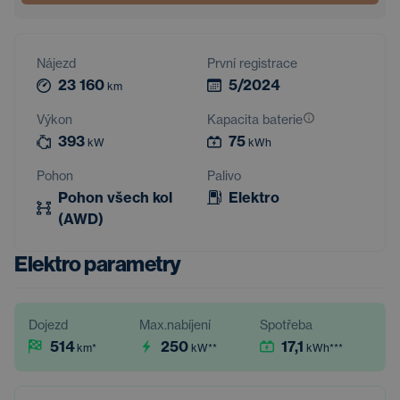
Nájezd
První registrace
23 160
5/2024
km
Výkon
Kapacita baterie
393
75
kW
kWh
Pohon
Palivo
Pohon všech kol
Elektro
(AWD)
Elektro parametry
Dojezd
Max.nabíjení
Spotřeba
514
250
17,1
km
*
kW
**
kWh
***