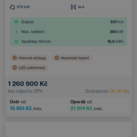
378
kW
4x4
Dojezd
507
km
Max. nabíjení
250
kW
Spotřeba 100 km
16,9
kWh
Hlavové airbagy
Nezávislé topení
LED světlomety
Bezdrátové nabíjení mobilního telefonu
Boční airbagy
1 260 900 Kč
Automatická klimatizace
Střešní okno
bez odpočtu DPH
Dostupnost:
Do 20 dní
Navigace
Adaptivní tempomat
Úvěr
od
Operák
od
Elektricky nastavitelné sedadlo řidiče s pamětí
15 891 Kč
21 914 Kč
/měs.
/měs.
Vyhřívané čelní sklo
Bluetooth