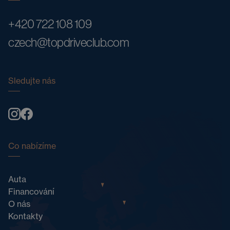
+420 722 108 109
czech@topdriveclub.com
Sledujte nás
Co nabízíme
Auta
Financování
O nás
Kontakty