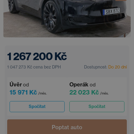
1 267 200 Kč
1 047 273 Kč
cena bez DPH
Dostupnost:
Do 20 dní
Úvěr
Operák
od
od
15 971 Kč
22 023 Kč
/měs.
/měs.
Spočítat
Spočítat
Poptat auto