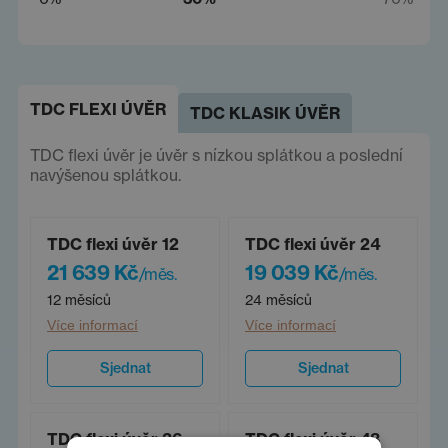
TDC FLEXI ÚVĚR
TDC KLASIK ÚVĚR
TDC flexi úvěr je úvěr s nízkou splátkou a poslední
navýšenou splátkou.
TDC flexi úvěr 12
TDC flexi úvěr 24
21 639 Kč
19 039 Kč
/měs.
/měs.
12 měsíců
24 měsíců
Více informací
Více informací
Sjednat
Sjednat
TDC flexi úvěr 36
TDC flexi úvěr 48