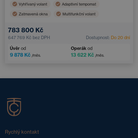
Vyhřívaný volant
Adaptivní tempomat
Zatmavená okna
Multifunkční volant
Dvouzónová klimatizace
Parkovací kamera
783 800 Kč
Elektrické ovládání kufru
Bezklíčový přístup
647 769 Kč
bez DPH
Dostupnost:
Do 20 dní
Úvěr
od
Operák
od
9 878 Kč
13 622 Kč
/měs.
/měs.
Rychlý kontakt