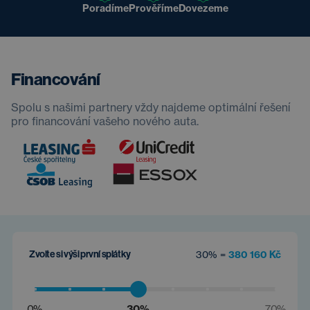
Poradíme
Prověříme
Dovezeme
Financování
Spolu s našimi partnery vždy najdeme optimální řešení
pro financování vašeho nového auta.
Zvolte si výši první splátky
30% =
380 160 Kč
0%
30%
70%