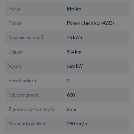
Palivo
Elektro
Pohon
Pohon všech kol (AWD)
Kapacita baterie
75
kWh
Dojezd
514
km
Výkon
393
kW
Počet motorů
2
Točivý moment
660
Zrychlení (0-100 km/h)
3,7
s
Maximální rychlost
250
km/h