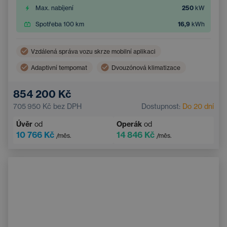
Max. nabíjení
250
kW
Spotřeba 100 km
16,9
kWh
Vzdálená správa vozu skrze mobilní aplikaci
Adaptivní tempomat
Dvouzónová klimatizace
Bezdrátové nabíjení mobilního telefonu
854 200 Kč
Asistent hlídání jízdy v pruhu
705 950 Kč
bez DPH
Dostupnost:
Do 20 dní
Elektrické ovládání kufru
Navigace
Úvěr
od
Operák
od
Parkovací kamera
Elektricky nastavitelná sedadla
10 766 Kč
14 846 Kč
/měs.
/měs.
Integrované streamování hudby
Systém rozpoznávání značek