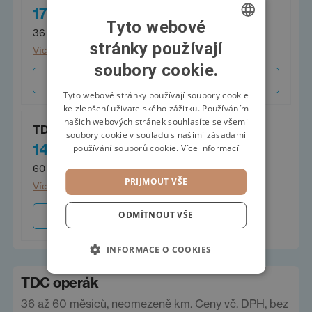
17 088 Kč
15 971 Kč
/měs.
/měs.
Tyto webové
36 měsíců
48 měsíců
stránky používají
CZECH
Více informací
Více informací
soubory cookie.
SWEDISH
Sjednat
Sjednat
POLISH
Tyto webové stránky používají soubory cookie
ke zlepšení uživatelského zážitku. Používáním
GERMAN
našich webových stránek souhlasíte se všemi
TDC flexi úvěr 60
soubory cookie v souladu s našimi zásadami
14 631 Kč
používání souborů cookie.
Více informací
/měs.
60 měsíců
PRIJMOUT VŠE
Více informací
ODMÍTNOUT VŠE
Sjednat
INFORMACE O COOKIES
TDC operák
36 až 60 měsíců, neomezeně km. Ceny vč. DPH, bez