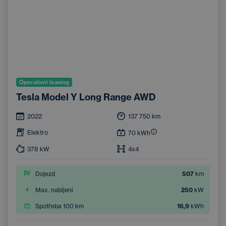
Operativní leasing
Tesla Model Y Long Range AWD
2022
137 750
km
Elektro
70
kWh
378
kW
4x4
Dojezd
507
km
Max. nabíjení
250
kW
Spotřeba 100 km
16,9
kWh