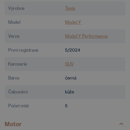
Výrobce
Tesla
Model
Model Y
Verze
Model Y Performance
První registrace
5/2024
Karoserie
SUV
Barva
černá
Čalounění
kůže
Počet míst
5
Motor