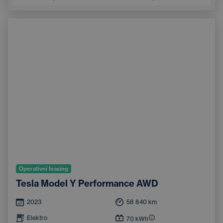
Operativní leasing
Tesla Model Y Performance AWD
2023
58 840
km
Elektro
70
kWh