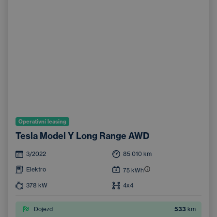
Operativní leasing
Tesla Model Y Long Range AWD
3/2022
85 010
km
Elektro
75
kWh
378
kW
4x4
Dojezd
533
km