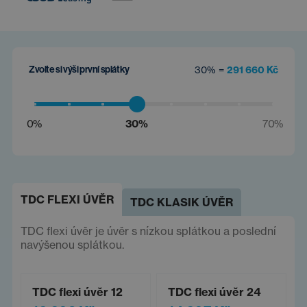
Zvolte si výši první splátky
30% =
291 660 Kč
0%
30%
70%
TDC FLEXI ÚVĚR
TDC KLASIK ÚVĚR
TDC flexi úvěr je úvěr s nízkou splátkou a poslední
navýšenou splátkou.
TDC flexi úvěr 12
TDC flexi úvěr 24