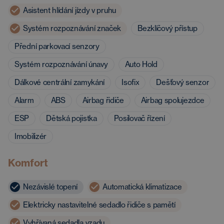
Asistent hlídání jízdy v pruhu
Systém rozpoznávání značek
Bezklíčový přístup
Přední parkovací senzory
Systém rozpoznávání únavy
Auto Hold
Dálkové centrální zamykání
Isofix
Dešťový senzor
Alarm
ABS
Airbag řidiče
Airbag spolujezdce
ESP
Dětská pojistka
Posilovač řízení
Imobilizér
Komfort
Nezávislé topení
Automatická klimatizace
Elektricky nastavitelné sedadlo řidiče s pamětí
Vyhřívaná sedadla vzadu