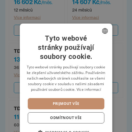
16 602 Kč
14 607 Kč
/měs.
/měs.
12 měsíců
24 měsíců
Více informací
Více informací
Sjednat
Sjednat
Tyto webové
stránky používají
CZECH
TDC flexi úvěr 36
TDC flexi úvěr 48
soubory cookie.
SWEDISH
13 110 Kč
12 253 Kč
/měs.
/měs.
POLISH
Tyto webové stránky používají soubory cookie
36 měsíců
48 měsíců
ke zlepšení uživatelského zážitku. Používáním
Více informací
Více informací
GERMAN
našich webových stránek souhlasíte se všemi
soubory cookie v souladu s našimi zásadami
Sjednat
Sjednat
používání souborů cookie.
Více informací
PRIJMOUT VŠE
TDC flexi úvěr 60
11 225 Kč
/měs.
ODMÍTNOUT VŠE
60 měsíců