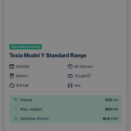
Operativní leasing
Tesla Model Y Standard Range
12/2022
59 000
km
Elektro
75
kWh
378
kW
4x4
Dojezd
533
km
Max. nabíjení
250
kW
Spotřeba 100 km
16,9
kWh