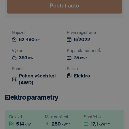
Poptat auto
Nájezd
První registrace
62 490
6/2022
km
Výkon
Kapacita baterie
393
75
kW
kWh
Pohon
Palivo
Pohon všech kol
Elektro
(AWD)
Elektro parametry
Dojezd
Max.nabíjení
Spotřeba
514
250
17,1
km
*
kW
**
kWh
***