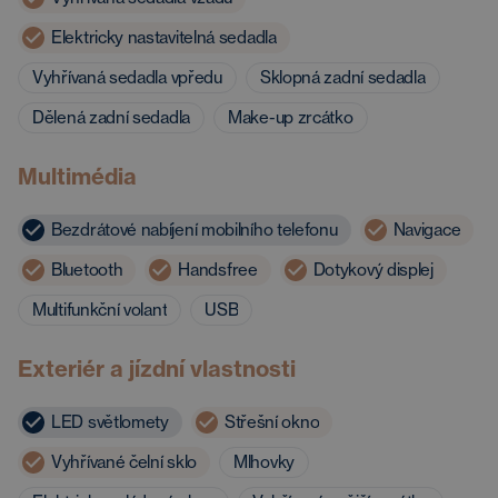
Elektricky nastavitelná sedadla
Vyhřívaná sedadla vpředu
Sklopná zadní sedadla
Dělená zadní sedadla
Make-up zrcátko
Multimédia
Bezdrátové nabíjení mobilního telefonu
Navigace
Bluetooth
Handsfree
Dotykový displej
Multifunkční volant
USB
Exteriér a jízdní vlastnosti
LED světlomety
Střešní okno
Vyhřívané čelní sklo
Mlhovky