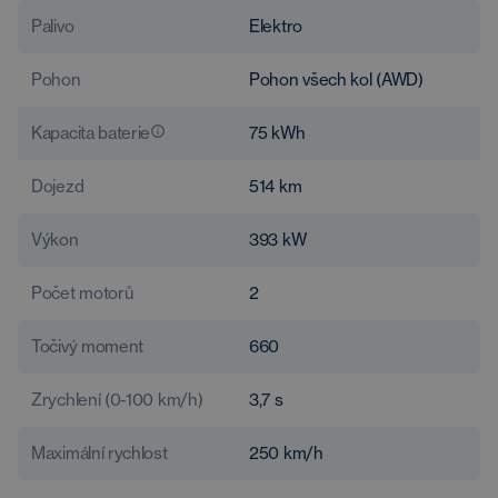
Palivo
Elektro
Pohon
Pohon všech kol (AWD)
Kapacita baterie
75
kWh
Dojezd
514
km
Výkon
393
kW
Počet motorů
2
Točivý moment
660
Zrychlení (0-100 km/h)
3,7
s
Maximální rychlost
250
km/h