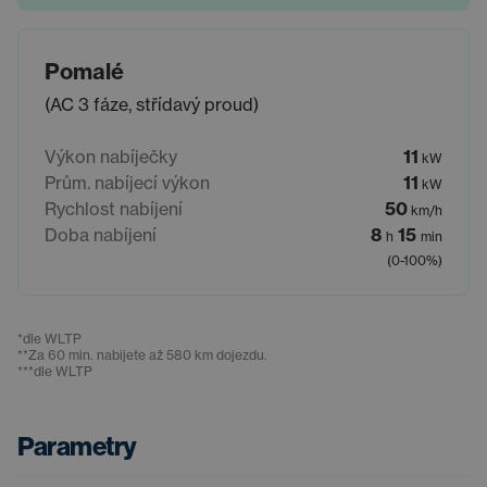
Pomalé
(AC 3 fáze, střídavý proud)
Výkon nabíječky
11
kW
Prům. nabíjecí výkon
11
kW
Rychlost nabíjení
50
km/h
Doba nabíjení
8
15
h
min
(0-100%)
*
dle WLTP
**
Za 60 min. nabijete až 580 km dojezdu.
***
dle WLTP
Parametry