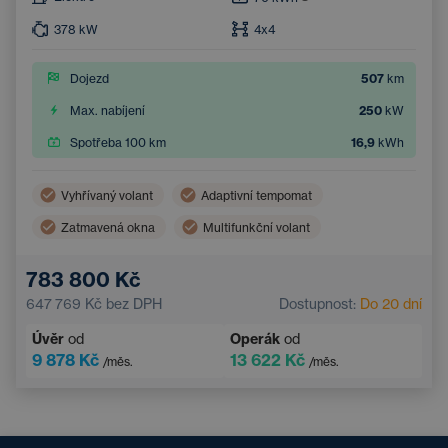
378
kW
4x4
Dojezd
507
km
Max. nabíjení
250
kW
Spotřeba 100 km
16,9
kWh
Vyhřívaný volant
Adaptivní tempomat
Zatmavená okna
Multifunkční volant
Dvouzónová klimatizace
Parkovací kamera
783 800 Kč
Elektrické ovládání kufru
Bezklíčový přístup
647 769 Kč
bez DPH
Dostupnost:
Do 20 dní
Úvěr
od
Operák
od
9 878 Kč
13 622 Kč
/měs.
/měs.