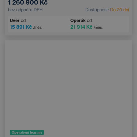
1 260 900 Kč
Automatická klimatizace
Střešní okno
bez odpočtu DPH
Dostupnost:
Do 20 dní
Navigace
Adaptivní tempomat
Úvěr
od
Operák
od
Elektricky nastavitelné sedadlo řidiče s pamětí
15 891 Kč
21 914 Kč
/měs.
/měs.
Vyhřívané čelní sklo
Bluetooth
Operativní leasing