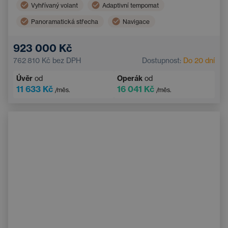
Vyhřívaný volant
Adaptivní tempomat
Panoramatická střecha
Navigace
Vyhřívaná sedadla vzadu
Hlídání mrtvého úhlu
923 000 Kč
Bluetooth
Automatická dálková světla
762 810 Kč
bez DPH
Dostupnost:
Do 20 dní
Systém varování před kolizí
Bezklíčový start
Úvěr
od
Operák
od
11 633 Kč
16 041 Kč
/měs.
/měs.