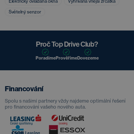
Elektricky ovládaná okna
Vyhřívaná vnější zrcátka
Světelný senzor
Proč Top Drive Club?
Poradíme
Prověříme
Dovezeme
Financování
Spolu s našimi partnery vždy najdeme optimální řešení
pro financování vašeho nového auta.