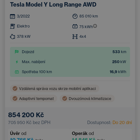
Tesla Model Y Long Range AWD
3/2022
85 010
km
Elektro
75
kWh
378
kW
4x4
Dojezd
533
km
Max. nabíjení
250
kW
Spotřeba 100 km
16,9
kWh
Vzdálená správa vozu skrze mobilní aplikaci
Adaptivní tempomat
Dvouzónová klimatizace
Bezdrátové nabíjení mobilního telefonu
854 200 Kč
Asistent hlídání jízdy v pruhu
705 950 Kč
bez DPH
Dostupnost:
Do 20 dní
Elektrické ovládání kufru
Navigace
Úvěr
od
Operák
od
Parkovací kamera
Elektricky nastavitelná sedadla
10 766 Kč
14 846 Kč