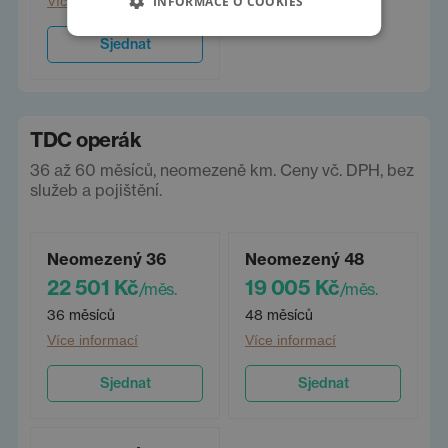
Více informací
INFORMACE O COOKIES
Sjednat
TDC operák
36 až 60 měsíců, neomezeně km. Ceny vč. DPH, bez
služeb a pojištění.
Neomezený 36
Neomezený 48
22 501 Kč
19 005 Kč
/měs.
/měs.
36 měsíců
48 měsíců
Více informací
Více informací
Sjednat
Sjednat