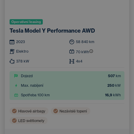
Operativní leasing
Tesla Model Y Performance AWD
2023
58 840
km
Elektro
70
kWh
378
kW
4x4
Dojezd
507
km
Max. nabíjení
250
kW
Spotřeba 100 km
16,9
kWh
Hlavové airbagy
Nezávislé topení
LED světlomety
Bezdrátové nabíjení mobilního telefonu
Boční airbagy