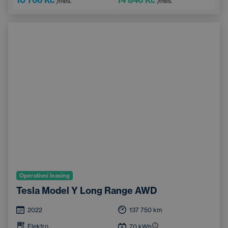
/měs.
/měs.
Integrované streamování hudby
Systém rozpoznávání značek
Operativní leasing
Tesla Model Y Long Range AWD
2022
137 750
km
Elektro
70
kWh