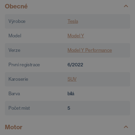
Obecné
Výrobce
Tesla
Model
Model Y
Verze
Model Y Performance
První registrace
6/2022
Karoserie
SUV
Barva
bílá
Počet míst
5
Motor