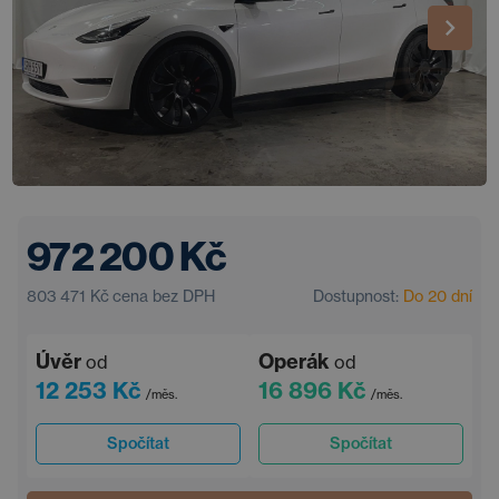
972 200 Kč
803 471 Kč
cena bez DPH
Dostupnost:
Do 20 dní
Úvěr
Operák
od
od
12 253 Kč
16 896 Kč
/měs.
/měs.
Spočítat
Spočítat