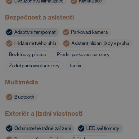
Dvouzónová klimatizace
Klimatizace
Bezpečnost a asistenti
Adaptivní tempomat
Parkovací kamera
Hlídání mrtvého úhlu
Asistent hlídání jízdy v pruhu
Bezklíčový přístup
Přední parkovací senzory
Zadní parkovací senzory
Isofix
Multimédia
Bluetooth
Exteriér a jízdní vlastnosti
Odnímatelné tažné zařízení
LED světlomety