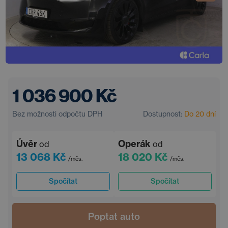
1 036 900 Kč
Bez možnosti odpočtu DPH
Dostupnost:
Do 20 dní
Úvěr
Operák
od
od
13 068 Kč
18 020 Kč
/měs.
/měs.
Spočítat
Spočítat
Poptat auto