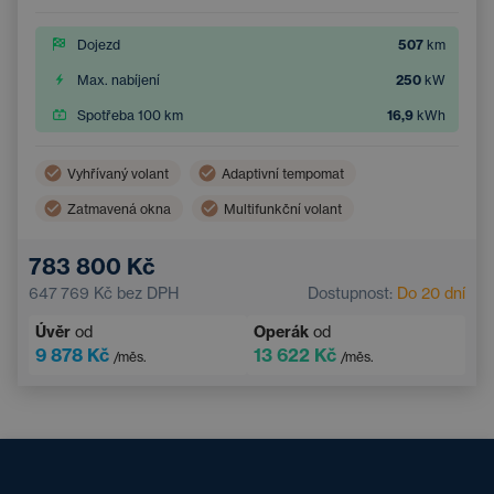
Dojezd
507
km
Max. nabíjení
250
kW
Spotřeba 100 km
16,9
kWh
Vyhřívaný volant
Adaptivní tempomat
Zatmavená okna
Multifunkční volant
Dvouzónová klimatizace
Parkovací kamera
783 800 Kč
Elektrické ovládání kufru
Bezklíčový přístup
647 769 Kč
bez DPH
Dostupnost:
Do 20 dní
Úvěr
od
Operák
od
9 878 Kč
13 622 Kč
/měs.
/měs.