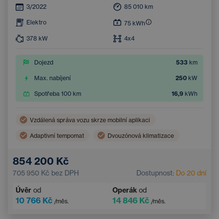
3/2022
85 010
km
Elektro
75
kWh
378
kW
4x4
Dojezd
533
km
Max. nabíjení
250
kW
Spotřeba 100 km
16,9
kWh
Vzdálená správa vozu skrze mobilní aplikaci
Adaptivní tempomat
Dvouzónová klimatizace
Bezdrátové nabíjení mobilního telefonu
854 200 Kč
Asistent hlídání jízdy v pruhu
705 950 Kč
bez DPH
Dostupnost:
Do 20 dní
Elektrické ovládání kufru
Navigace
Úvěr
od
Operák
od
Parkovací kamera
Elektricky nastavitelná sedadla
10 766 Kč
14 846 Kč
/měs.
/měs.
Integrované streamování hudby