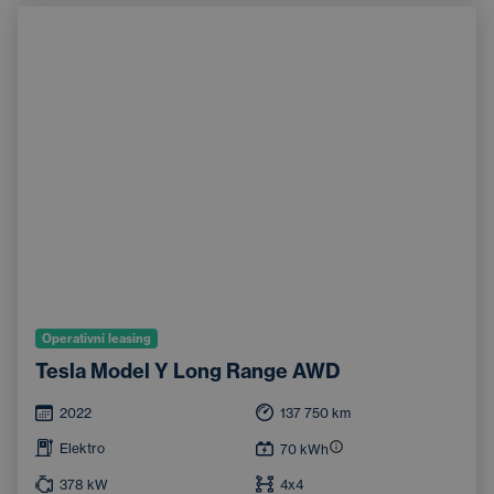
Systém rozpoznávání značek
Operativní leasing
Tesla Model Y Long Range AWD
2022
137 750
km
Elektro
70
kWh
378
kW
4x4