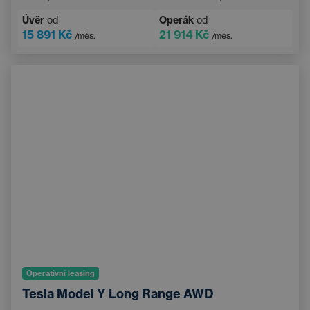
Navigace
Adaptivní tempomat
Úvěr
od
Operák
od
Elektricky nastavitelné sedadlo řidiče s pamětí
15 891 Kč
21 914 Kč
/měs.
/měs.
Vyhřívané čelní sklo
Bluetooth
Operativní leasing
Tesla Model Y Long Range AWD