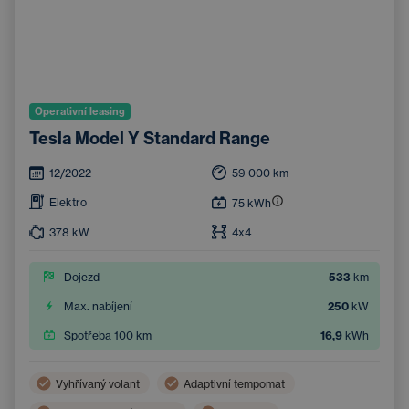
Operativní leasing
Tesla Model Y Standard Range
12/2022
59 000
km
Elektro
75
kWh
378
kW
4x4
Dojezd
533
km
Max. nabíjení
250
kW
Spotřeba 100 km
16,9
kWh
Vyhřívaný volant
Adaptivní tempomat