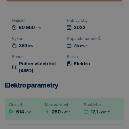
Nájezd
Rok výroby
80 960
2022
km
Výkon
Kapacita baterie
393
75
kW
kWh
Pohon
Palivo
Pohon všech kol
Elektro
(AWD)
Elektro parametry
Dojezd
Max.nabíjení
Spotřeba
514
250
17,1
km
*
kW
**
kWh
***