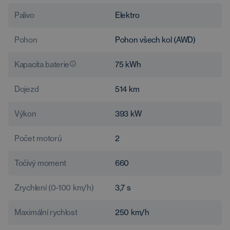
Palivo
Elektro
Pohon
Pohon všech kol (AWD)
Kapacita baterie
75
kWh
Dojezd
514
km
Výkon
393
kW
Počet motorů
2
Točivý moment
660
Zrychlení (0-100 km/h)
3,7
s
Maximální rychlost
250
km/h