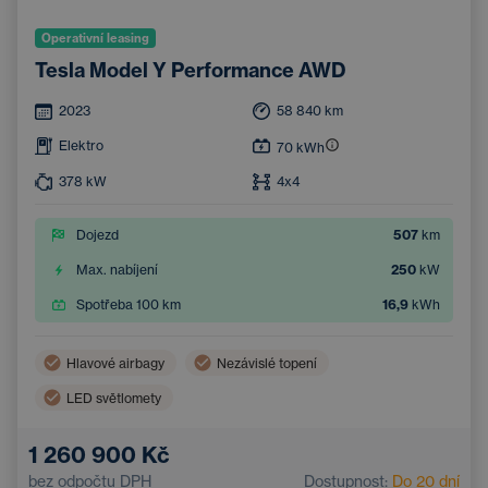
Operativní leasing
Tesla Model Y Performance AWD
2023
58 840
km
Elektro
70
kWh
378
kW
4x4
Dojezd
507
km
Max. nabíjení
250
kW
Spotřeba 100 km
16,9
kWh
Hlavové airbagy
Nezávislé topení
LED světlomety
Bezdrátové nabíjení mobilního telefonu
Boční airbagy
1 260 900 Kč
Automatická klimatizace
Střešní okno
bez odpočtu DPH
Dostupnost:
Do 20 dní