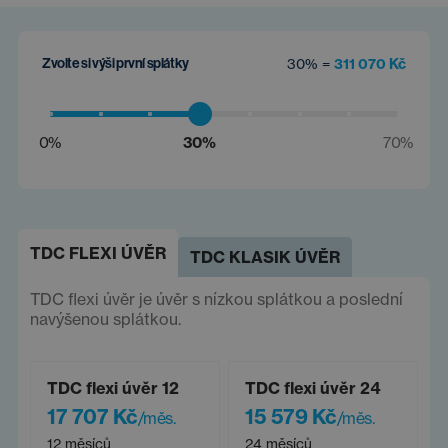
Zvolte si výši první splátky
30% =
311 070 Kč
0%
30%
70%
TDC FLEXI ÚVĚR
TDC KLASIK ÚVĚR
TDC flexi úvěr je úvěr s nízkou splátkou a poslední
navýšenou splátkou.
TDC flexi úvěr 12
TDC flexi úvěr 24
17 707 Kč
15 579 Kč
/měs.
/měs.
12 měsíců
24 měsíců