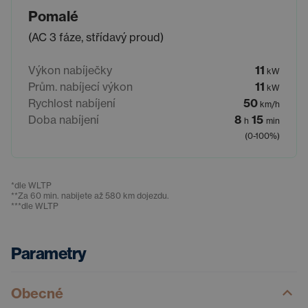
Pomalé
(AC 3 fáze, střídavý proud)
Výkon nabíječky
11
kW
Prům. nabíjecí výkon
11
kW
Rychlost nabíjení
50
km/h
Doba nabíjení
8
15
h
min
(0-100%)
*
dle WLTP
**
Za 60 min. nabijete až 580 km dojezdu.
***
dle WLTP
Parametry
Obecné