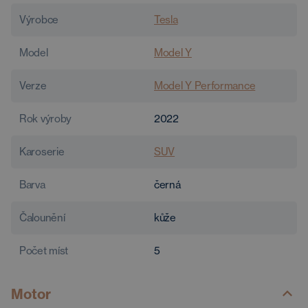
Výrobce
Tesla
Model
Model Y
Verze
Model Y Performance
Rok výroby
2022
Karoserie
SUV
Barva
černá
Čalounění
kůže
Počet míst
5
Motor