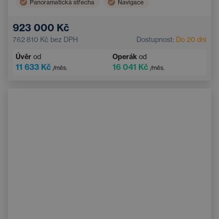
Panoramatická střecha
Navigace
Vyhřívaná sedadla vzadu
Hlídání mrtvého úhlu
923 000 Kč
Bluetooth
Automatická dálková světla
762 810 Kč
bez DPH
Dostupnost:
Do 20 dní
Systém varování před kolizí
Bezklíčový start
Úvěr
od
Operák
od
11 633 Kč
16 041 Kč
/měs.
/měs.