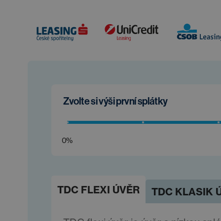
Zvolte si výši první splátky
0%
TDC FLEXI ÚVĚR
TDC KLASIK 