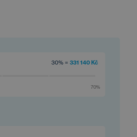
30% =
331 140 Kč
70%