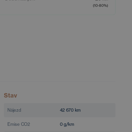
(10-80%)
Stav
Nájezd
42 670
km
Emise CO2
0
g/km