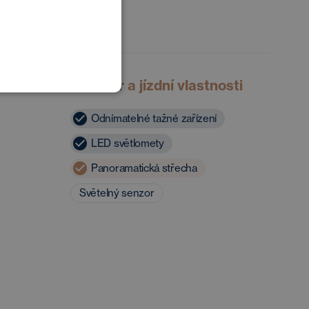
POLISH
GERMAN
Exteriér a jízdní vlastnosti
Odnímatelné tažné zařízení
LED světlomety
Panoramatická střecha
Světelný senzor