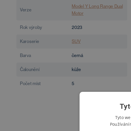
Model Y Long Range Dual
Verze
Motor
Rok výroby
2023
Karoserie
SUV
Barva
černá
Čalounění
kůže
Počet míst
5
Tyt
Tyto we
Používání