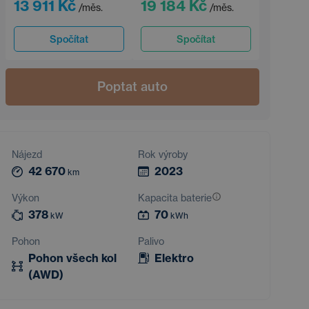
13 911 Kč
19 184 Kč
/měs.
/měs.
Spočítat
Spočítat
Poptat auto
Nájezd
Rok výroby
42 670
2023
km
Výkon
Kapacita baterie
378
70
kW
kWh
Pohon
Palivo
Pohon všech kol
Elektro
(AWD)