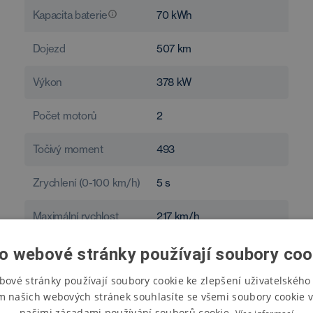
Kapacita baterie
70
kWh
Dojezd
507
km
Výkon
378
kW
Počet motorů
2
Točivý moment
493
Zrychlení (0-100 km/h)
5
s
Maximální rychlost
217
km/h
Spotřeba
16,9
kWh/100 km
o webové stránky používají soubory coo
bové stránky používají soubory cookie ke zlepšení uživatelského 
m našich webových stránek souhlasíte se všemi soubory cookie v
našimi zásadami používání souborů cookie.