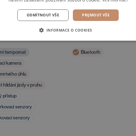
Více informací
ODMÍTNOUT VŠE
PRIJMOUT VŠE
INFORMACE O COOKIES
ost a asistenti
Multimédia
vní tempomat
Bluetooth
ací kamera
 mrtvého úhlu
t hlídání jízdy v pruhu
ý přístup
rkovací senzory
kovací senzory