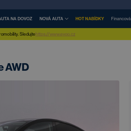
AUTA NA DOVOZ
NOVÁ AUTA
HOT NABÍDKY
Financová
mobility. Sledujte
https://www.evoo.cz
ge AWD