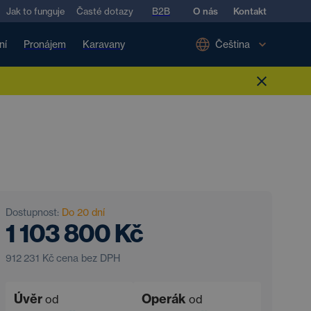
Jak to funguje
Časté dotazy
B2B
O nás
Kontakt
ní
Pronájem
Karavany
Čeština
Dostupnost:
Do 20 dní
1 103 800 Kč
912 231 Kč
cena bez DPH
Úvěr
Operák
od
od