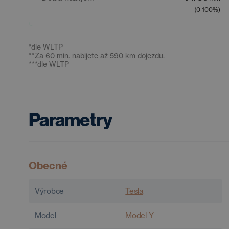
(0-100%)
*
dle WLTP
**
Za 60 min. nabijete až 590 km dojezdu.
***
dle WLTP
Parametry
Obecné
Výrobce
Tesla
Model
Model Y