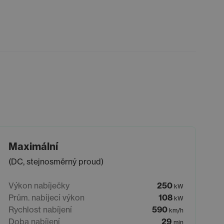
Maximální
(DC, stejnosměrný proud)
Výkon nabíječky
250
kW
Prům. nabíjecí výkon
108
kW
Rychlost nabíjení
590
km/h
Doba nabíjení
29
min