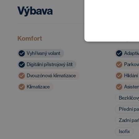
Výbava
Komfort
Bezpečn
Vyhřívaný volant
Adapti
Digitální přístrojový štít
Parkov
Dvouzónová klimatizace
Hlídání
Klimatizace
Asisten
Bezklíčov
Přední pa
Zadní par
Isofix