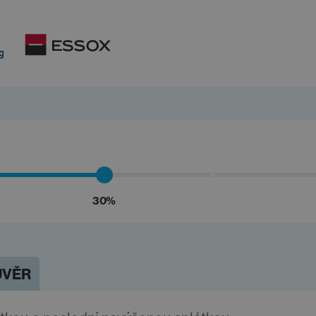
30%
ÚVĚR