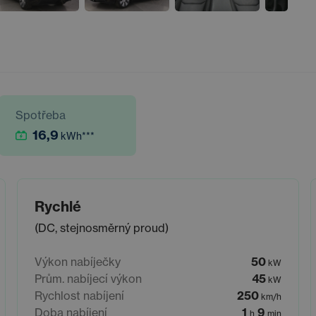
Spotřeba
16,9
kWh
***
Rychlé
(DC, stejnosměrný proud)
Výkon nabíječky
50
kW
Prům. nabíjecí výkon
45
kW
Rychlost nabíjení
250
km/h
Doba nabíjení
1
9
h
min