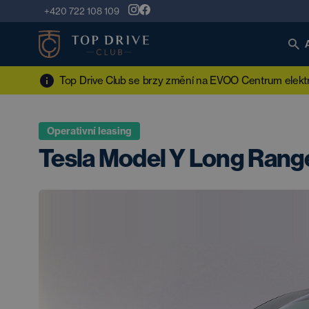
+420 722 108 109
Top Drive Club se brzy změní na EVOO Centrum elektro
Operativní leasing
Tesla Model Y Long Ran