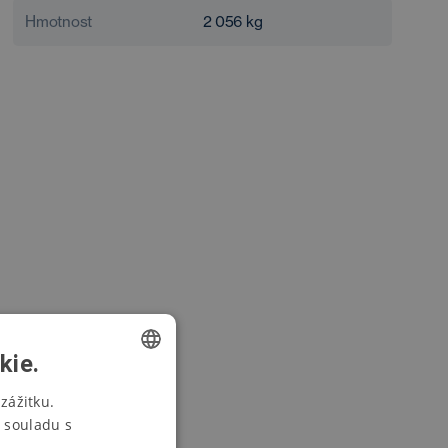
Hmotnost
2 056
kg
kie.
CZECH
zážitku.
 souladu s
SWEDISH