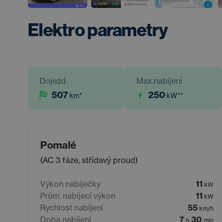
Elektro parametry
Dojezd
Max.nabíjení
507
250
km
*
kW
**
Pomalé
(AC 3 fáze, střídavý proud)
Výkon nabíječky
11
kW
Prům. nabíjecí výkon
11
kW
Rychlost nabíjení
55
km/h
Doba nabíjení
7
30
h
min