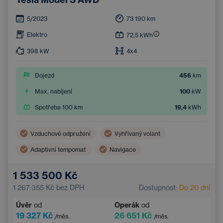
5/2023
73 190
km
Elektro
72,5
kWh
398
kW
4x4
Dojezd
456
km
Max. nabíjení
100
kW
Spotřeba 100 km
19,4
kWh
Vzduchové odpružení
Vyhřívaný volant
Adaptivní tempomat
Navigace
Panoramatická střecha
Elektrické ovládání kufru
1 533 500 Kč
Asistent hlídání jízdy v pruhu
Multifunkční volant
1 267 355 Kč
bez DPH
Dostupnost:
Do 20 dní
Elektricky nastavitelná sedadla
Parkovací kamera
Úvěr
od
Operák
od
19 327 Kč
26 651 Kč
/měs.
/měs.