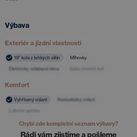
Výbava
Exteriér a jízdní vlastnosti
19'' kola z lehkých slitin
Mlhovky
Elektricky ovládaná okna
Sada zimních kol
Komfort
Vyhřívaný volant
Nastavitelný volant
Loketní opěrka
Chybí zde kompletní seznam výbavy?
Rádi vám zjistíme a pošleme