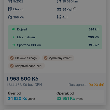
5/2023
39 680
km
Elektro
95
kWh
398
kW
4x4
Dojezd
624
km
Max. nabíjení
200
kW
Spotřeba 100 km
19
kWh
Hlavové airbagy
Vyhřívaný volant
Adaptivní odpružení
Bezdrátové nabíjení mobilního telefonu
360° kamera
1 953 500 Kč
Ventilovaná sedadla
Odnímatelné tažné zařízení
1 614 463 Kč
bez DPH
Dostupnost:
Do 20 dní
Navigace
Boční airbagy
Úvěr
od
Operák
od
Elektricky nastavitelné sedadlo řidiče s pamětí
24 620 Kč
33 951 Kč
/měs.
/měs.
Panoramatická střecha
Dotykový displej