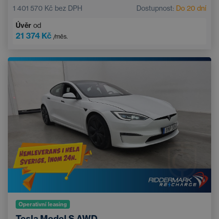
1 401 570 Kč
bez DPH
Dostupnost:
Do 20 dní
Úvěr
od
21 374 Kč
/měs.
Operativní leasing
Tesla Model S AWD