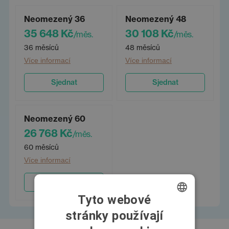
Neomezený 36
Neomezený 48
35 648 Kč
30 108 Kč
/měs.
/měs.
36 měsíců
48 měsíců
Více informací
Více informací
Sjednat
Sjednat
Neomezený 60
26 768 Kč
/měs.
60 měsíců
Více informací
Sjednat
Tyto webové
stránky používají
CZECH