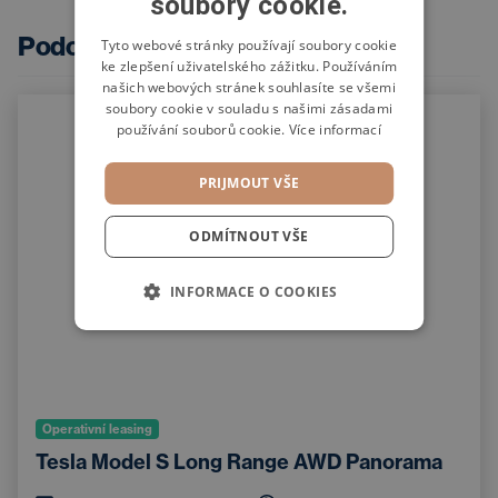
soubory cookie.
SWEDISH
Podobné nabídky
POLISH
Tyto webové stránky používají soubory cookie
ke zlepšení uživatelského zážitku. Používáním
GERMAN
našich webových stránek souhlasíte se všemi
soubory cookie v souladu s našimi zásadami
používání souborů cookie.
Více informací
PRIJMOUT VŠE
ODMÍTNOUT VŠE
INFORMACE O COOKIES
Operativní leasing
Tesla Model S Long Range AWD Panorama