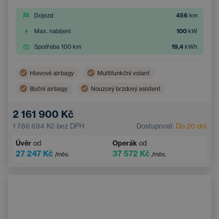
Dojezd
456
km
Max. nabíjení
100
kW
Spotřeba 100 km
19,4
kWh
Hlavové airbagy
Multifunkční volant
Boční airbagy
Nouzový brzdový asistent
Asistent hlídání jízdy v pruhu
Hlídání mrtvého úhlu
2 161 900 Kč
Vzdálené asistenční služby
Bezklíčový přístup
1 786 694 Kč
bez DPH
Dostupnost:
Do 20 dní
Přední parkovací senzory
Úvěr
od
Operák
od
27 247 Kč
37 572 Kč
/měs.
/měs.