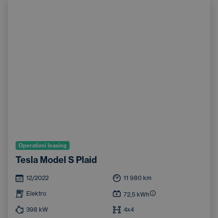
Operativní leasing
Tesla Model S Plaid
12/2022
11 980
km
Elektro
72,5
kWh
398
kW
4x4