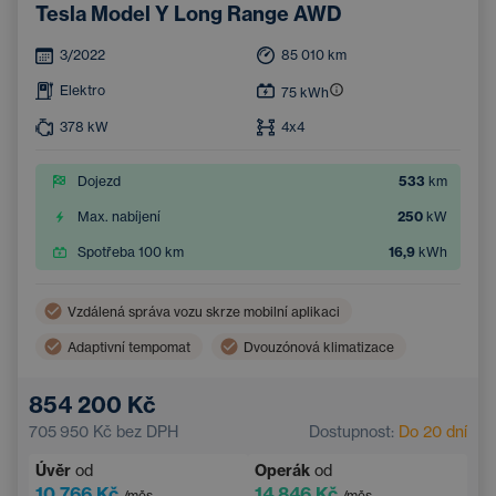
Tesla Model Y Long Range AWD
3/2022
85 010
km
Elektro
75
kWh
378
kW
4x4
Dojezd
533
km
Max. nabíjení
250
kW
Spotřeba 100 km
16,9
kWh
Vzdálená správa vozu skrze mobilní aplikaci
Adaptivní tempomat
Dvouzónová klimatizace
Bezdrátové nabíjení mobilního telefonu
854 200 Kč
Asistent hlídání jízdy v pruhu
705 950 Kč
bez DPH
Dostupnost:
Do 20 dní
Elektrické ovládání kufru
Navigace
Úvěr
od
Operák
od
Parkovací kamera
Elektricky nastavitelná sedadla
10 766 Kč
14 846 Kč
/měs.
/měs.