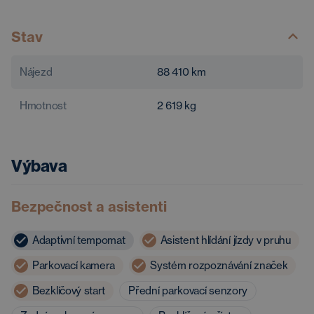
Stav
Nájezd
88 410
km
Hmotnost
2 619
kg
Výbava
Bezpečnost a asistenti
Adaptivní tempomat
Asistent hlídání jízdy v pruhu
Parkovací kamera
Systém rozpoznávání značek
Bezklíčový start
Přední parkovací senzory