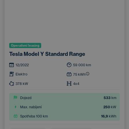
Operativní leasing
Tesla Model Y Standard Range
12/2022
59 000
km
Elektro
75
kWh
378
kW
4x4
Dojezd
533
km
Max. nabíjení
250
kW
Spotřeba 100 km
16,9
kWh