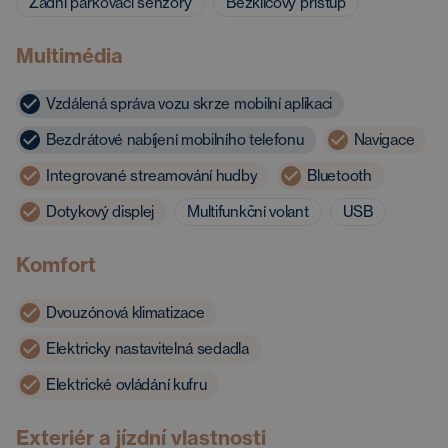
Zadní parkovací senzory
Bezklíčový přístup
Multimédia
Vzdálená správa vozu skrze mobilní aplikaci
Bezdrátové nabíjení mobilního telefonu
Navigace
Integrované streamování hudby
Bluetooth
Dotykový displej
Multifunkční volant
USB
Komfort
Dvouzónová klimatizace
Elektricky nastavitelná sedadla
Elektrické ovládání kufru
Exteriér a jízdní vlastnosti