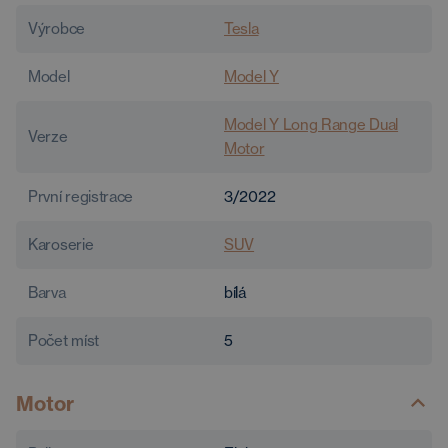
Výrobce
Tesla
Model
Model Y
Model Y Long Range Dual
Verze
Motor
První registrace
3/2022
Karoserie
SUV
Barva
bílá
Počet míst
5
Motor