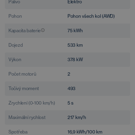
Palivo
Elektro
Pohon
Pohon všech kol (AWD)
Kapacita baterie
75
kWh
Dojezd
533
km
Výkon
378
kW
Počet motorů
2
Točivý moment
493
Zrychlení (0-100 km/h)
5
s
Maximální rychlost
217
km/h
Spotřeba
16,9
kWh/100 km