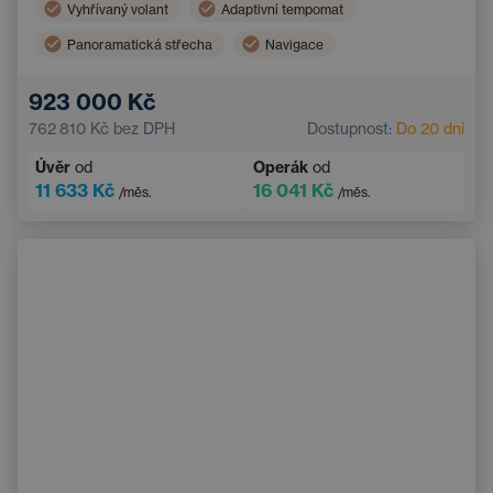
Vyhřívaný volant
Adaptivní tempomat
Panoramatická střecha
Navigace
Vyhřívaná sedadla vzadu
Hlídání mrtvého úhlu
923 000 Kč
Bluetooth
Automatická dálková světla
762 810 Kč
bez DPH
Dostupnost:
Do 20 dní
Systém varování před kolizí
Bezklíčový start
Úvěr
od
Operák
od
11 633 Kč
16 041 Kč
/měs.
/měs.