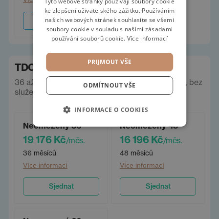
Tyto webové stránky používají soubory cookie
ke zlepšení uživatelského zážitku. Používáním
GERMAN
našich webových stránek souhlasíte se všemi
Sjednat
soubory cookie v souladu s našimi zásadami
používání souborů cookie.
Více informací
PRIJMOUT VŠE
TDC operák
36 až 60 měsíců, neomezeně km. Ceny vč. DPH, bez
ODMÍTNOUT VŠE
služeb a pojištění.
INFORMACE O COOKIES
Neomezený 36
Neomezený 48
19 176 Kč
16 196 Kč
/měs.
/měs.
36 měsíců
48 měsíců
Více informací
Více informací
Sjednat
Sjednat