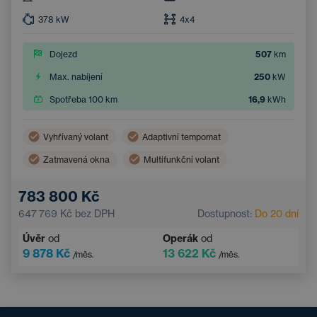
378
kW
4x4
Dojezd
507
km
Max. nabíjení
250
kW
Spotřeba 100 km
16,9
kWh
Vyhřívaný volant
Adaptivní tempomat
Zatmavená okna
Multifunkční volant
Dvouzónová klimatizace
Parkovací kamera
783 800 Kč
Elektrické ovládání kufru
Bezklíčový přístup
647 769 Kč
bez DPH
Dostupnost:
Do 20 dní
Úvěr
od
Operák
od
9 878 Kč
13 622 Kč
/měs.
/měs.