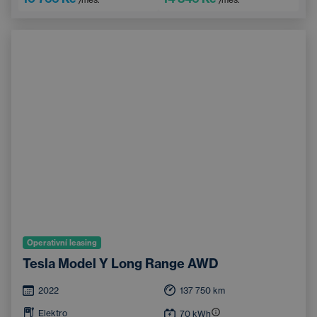
Integrované streamování hudby
Systém rozpoznávání značek
Operativní leasing
Tesla Model Y Long Range AWD
2022
137 750
km
Elektro
70
kWh