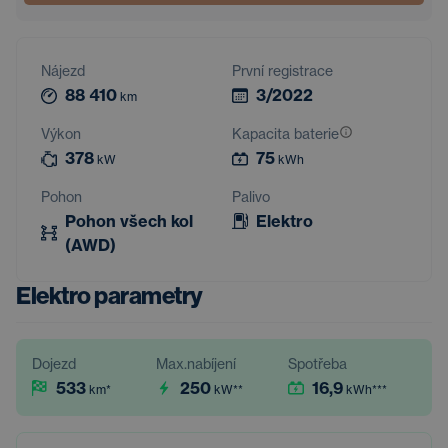
Nájezd
První registrace
88 410
3/2022
km
Výkon
Kapacita baterie
378
75
kW
kWh
Pohon
Palivo
Pohon všech kol
Elektro
(AWD)
Elektro parametry
Dojezd
Max.nabíjení
Spotřeba
533
250
16,9
km
*
kW
**
kWh
***