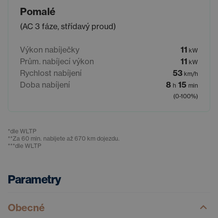
Pomalé
(AC 3 fáze, střídavý proud)
Výkon nabíječky
11
kW
Prům. nabíjecí výkon
11
kW
Rychlost nabíjení
53
km/h
Doba nabíjení
8
15
h
min
(0-100%)
*
dle WLTP
**
Za 60 min. nabijete až 670 km dojezdu.
***
dle WLTP
Parametry
Obecné