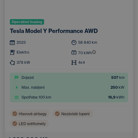
Operativní leasing
Tesla Model Y Performance AWD
2023
58 840
km
Elektro
70
kWh
378
kW
4x4
Dojezd
507
km
Max. nabíjení
250
kW
Spotřeba 100 km
16,9
kWh
Hlavové airbagy
Nezávislé topení
LED světlomety
Bezdrátové nabíjení mobilního telefonu
Boční airbagy