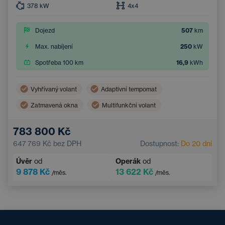
378
kW
4x4
Dojezd
507
km
Max. nabíjení
250
kW
Spotřeba 100 km
16,9
kWh
Vyhřívaný volant
Adaptivní tempomat
Zatmavená okna
Multifunkční volant
Dvouzónová klimatizace
Parkovací kamera
783 800 Kč
Elektrické ovládání kufru
Bezklíčový přístup
647 769 Kč
bez DPH
Dostupnost:
Do 20 dní
Úvěr
od
Operák
od
9 878 Kč
13 622 Kč
/měs.
/měs.