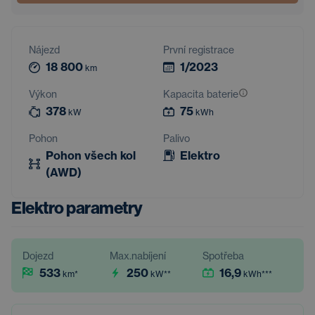
Nájezd
První registrace
18 800
1/2023
km
Výkon
Kapacita baterie
378
75
kW
kWh
Pohon
Palivo
Pohon všech kol
Elektro
(AWD)
Elektro parametry
Dojezd
Max.nabíjení
Spotřeba
533
250
16,9
km
*
kW
**
kWh
***