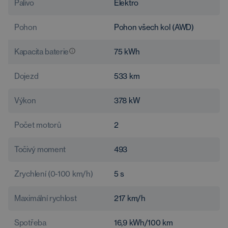
Palivo
Elektro
Pohon
Pohon všech kol (AWD)
Kapacita baterie
75
kWh
Dojezd
533
km
Výkon
378
kW
Počet motorů
2
Točivý moment
493
Zrychlení (0-100 km/h)
5
s
Maximální rychlost
217
km/h
Spotřeba
16,9
kWh/100 km