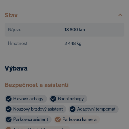
Stav
Nájezd
18 800
km
Hmotnost
2 448
kg
Výbava
Bezpečnost a asistenti
Hlavové airbagy
Boční airbagy
Nouzový brzdový asistent
Adaptivní tempomat
Parkovací asistent
Parkovací kamera