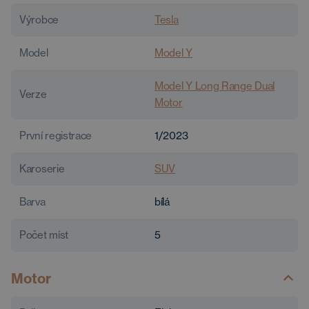
Výrobce
Tesla
Model
Model Y
Model Y Long Range Dual
Verze
Motor
První registrace
1/2023
Karoserie
SUV
Barva
bílá
Počet míst
5
Motor