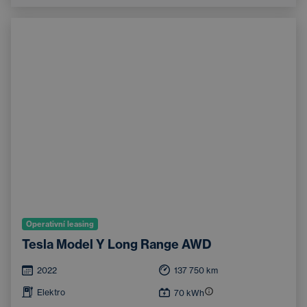
Integrované streamování hudby
Systém rozpoznávání značek
Operativní leasing
Tesla Model Y Long Range AWD
2022
137 750
km
Elektro
70
kWh