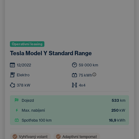
Operativní leasing
Tesla Model Y Standard Range
12/2022
59 000
km
Elektro
75
kWh
378
kW
4x4
Dojezd
533
km
Max. nabíjení
250
kW
Spotřeba 100 km
16,9
kWh
Vyhřívaný volant
Adaptivní tempomat