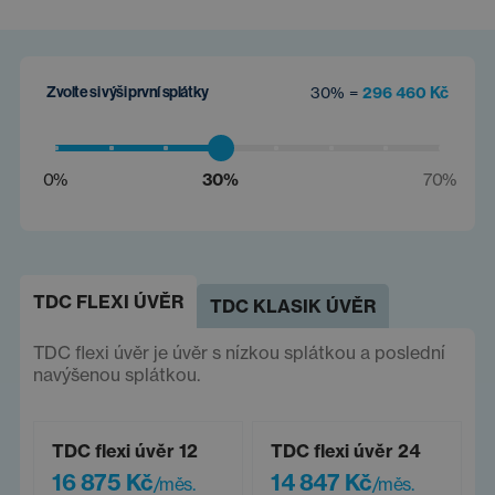
Zvolte si výši první splátky
30% =
296 460 Kč
0%
30%
70%
TDC FLEXI ÚVĚR
TDC KLASIK ÚVĚR
TDC flexi úvěr je úvěr s nízkou splátkou a poslední
navýšenou splátkou.
TDC flexi úvěr 12
TDC flexi úvěr 24
16 875 Kč
14 847 Kč
/měs.
/měs.