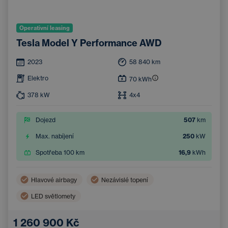
Operativní leasing
Tesla Model Y Performance AWD
2023
58 840
km
Elektro
70
kWh
378
kW
4x4
Dojezd
507
km
Max. nabíjení
250
kW
Spotřeba 100 km
16,9
kWh
Hlavové airbagy
Nezávislé topení
LED světlomety
Bezdrátové nabíjení mobilního telefonu
Boční airbagy
1 260 900 Kč