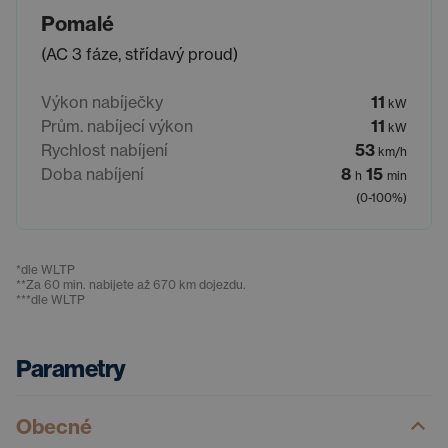
Pomalé
(AC 3 fáze, střídavý proud)
Výkon nabíječky
11
kW
Prům. nabíjecí výkon
11
kW
Rychlost nabíjení
53
km/h
Doba nabíjení
8
15
h
min
(0-100%)
*
dle WLTP
**
Za 60 min. nabijete až 670 km dojezdu.
***
dle WLTP
Parametry
Obecné