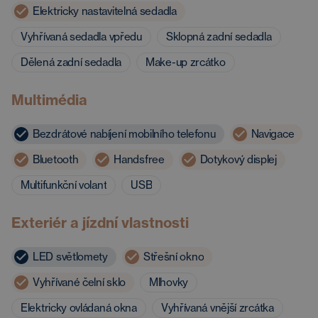
Elektricky nastavitelná sedadla
Vyhřívaná sedadla vpředu
Sklopná zadní sedadla
Dělená zadní sedadla
Make-up zrcátko
Multimédia
Bezdrátové nabíjení mobilního telefonu
Navigace
Bluetooth
Handsfree
Dotykový displej
Multifunkční volant
USB
Exteriér a jízdní vlastnosti
LED světlomety
Střešní okno
Vyhřívané čelní sklo
Mlhovky
Elektricky ovládaná okna
Vyhřívaná vnější zrcátka