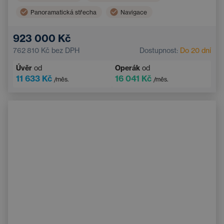
Panoramatická střecha
Navigace
Vyhřívaná sedadla vzadu
Hlídání mrtvého úhlu
923 000 Kč
Bluetooth
Automatická dálková světla
762 810 Kč
bez DPH
Dostupnost:
Do 20 dní
Systém varování před kolizí
Bezklíčový start
Úvěr
od
Operák
od
11 633 Kč
16 041 Kč
/měs.
/měs.