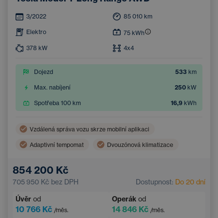
3/2022
85 010
km
Elektro
75
kWh
378
kW
4x4
Dojezd
533
km
Max. nabíjení
250
kW
Spotřeba 100 km
16,9
kWh
Vzdálená správa vozu skrze mobilní aplikaci
Adaptivní tempomat
Dvouzónová klimatizace
Bezdrátové nabíjení mobilního telefonu
854 200 Kč
Asistent hlídání jízdy v pruhu
705 950 Kč
bez DPH
Dostupnost:
Do 20 dní
Elektrické ovládání kufru
Navigace
Úvěr
od
Operák
od
Parkovací kamera
Elektricky nastavitelná sedadla
10 766 Kč
14 846 Kč
/měs.
/měs.