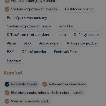
Asistent hlídání jízdy v pruhu
Systém rozpoznávání značek
Bezklíčový přístup
Přední parkovací senzory
Systém rozpoznávání únavy
Auto Hold
Dálkové centrální zamykání
Isofix
Dešťový senzor
Alarm
ABS
Airbag řidiče
Airbag spolujezdce
ESP
Dětská pojistka
Posilovač řízení
Imobilizér
Komfort
Nezávislé topení
Automatická klimatizace
Elektricky nastavitelné sedadlo řidiče s pamětí
Vyhřívaná sedadla vzadu