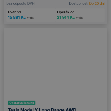
Automatická klimatizace
Střešní okno
bez odpočtu DPH
Dostupnost:
Do 20 dní
Navigace
Adaptivní tempomat
Úvěr
od
Operák
od
Elektricky nastavitelné sedadlo řidiče s pamětí
15 891 Kč
21 914 Kč
/měs.
/měs.
Vyhřívané čelní sklo
Bluetooth
Operativní leasing
Tesla Model Y Long Range AWD