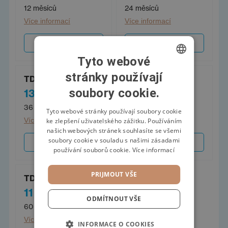
12 měsíců
24 měsíců
Více informací
Více informací
Sjednat
Sjednat
Tyto webové
stránky používají
CZECH
TDC flexi úvěr 36
TDC flexi úvěr 48
soubory cookie.
13 326 Kč
12 454 Kč
SWEDISH
/měs.
/měs.
36 měsíců
48 měsíců
POLISH
Tyto webové stránky používají soubory cookie
Více informací
Více informací
ke zlepšení uživatelského zážitku. Používáním
GERMAN
našich webových stránek souhlasíte se všemi
soubory cookie v souladu s našimi zásadami
Sjednat
Sjednat
používání souborů cookie.
Více informací
PRIJMOUT VŠE
TDC flexi úvěr 60
11 409 Kč
/měs.
ODMÍTNOUT VŠE
60 měsíců
Více informací
INFORMACE O COOKIES