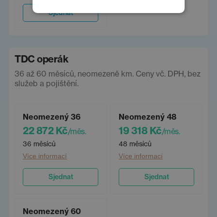
Sjednat
TDC operák
36 až 60 měsíců, neomezeně km. Ceny vč. DPH, bez
služeb a pojištění.
Neomezený 36
Neomezený 48
22 872 Kč
19 318 Kč
/měs.
/měs.
36 měsíců
48 měsíců
Více informací
Více informací
Sjednat
Sjednat
Neomezený 60