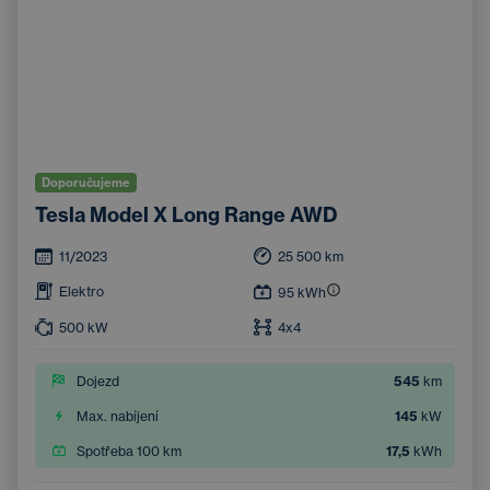
Doporučujeme
Tesla Model X Long Range AWD
11/2023
25 500
km
Elektro
95
kWh
500
kW
4x4
Dojezd
545
km
Max. nabíjení
145
kW
Spotřeba 100 km
17,5
kWh