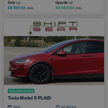
Úvěr
od
Operák
od
LED světlomety
Automatická klimatizace
28 691 Kč
39 564 Kč
/měs.
/měs.
Asistent hlídání jízdy v pruhu
Bluetooth
Operativní leasing
Tesla Model X PLAID
2023
60 280
km