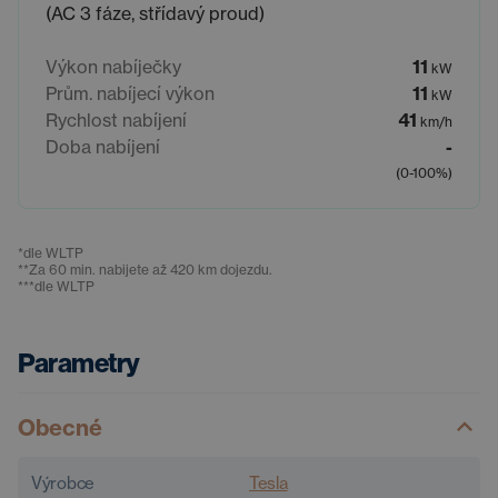
(AC 3 fáze, střídavý proud)
Výkon nabíječky
11
kW
Prům. nabíjecí výkon
11
kW
Rychlost nabíjení
41
km/h
Doba nabíjení
-
(0-100%)
*
dle WLTP
**
Za 60 min. nabijete až 420 km dojezdu.
***
dle WLTP
Parametry
Obecné
Výrobce
Tesla