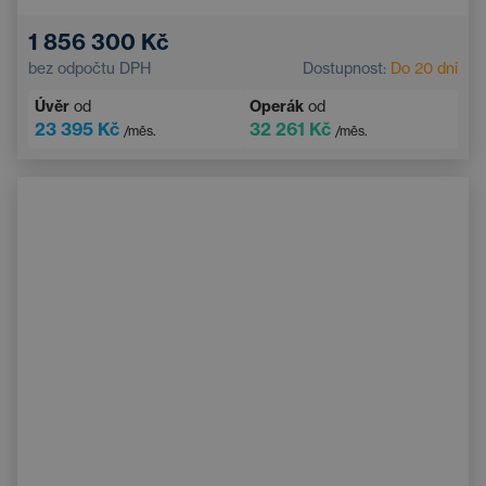
Panoramatická střecha
Vyhřívaná sedadla vzadu
1 856 300 Kč
Asistent hlídání jízdy v pruhu
Multifunkční volant
bez odpočtu DPH
Dostupnost:
Do 20 dní
Tažné zařízení
Elektrické ovládání kufru
Úvěr
od
Operák
od
Parkovací kamera
23 395 Kč
32 261 Kč
/měs.
/měs.