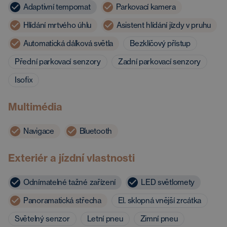
Adaptivní tempomat
Parkovací kamera
Hlídání mrtvého úhlu
Asistent hlídání jízdy v pruhu
Automatická dálková světla
Bezklíčový přístup
Přední parkovací senzory
Zadní parkovací senzory
Isofix
Multimédia
Navigace
Bluetooth
Exteriér a jízdní vlastnosti
Odnímatelné tažné zařízení
LED světlomety
Panoramatická střecha
El. sklopná vnější zrcátka
Světelný senzor
Letní pneu
Zimní pneu