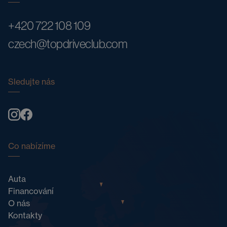
+420 722 108 109
czech@topdriveclub.com
Sledujte nás
Co nabízíme
Auta
Financování
O nás
Kontakty