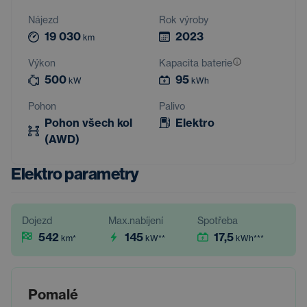
Nájezd
Rok výroby
19 030
2023
km
Výkon
Kapacita baterie
500
95
kW
kWh
Pohon
Palivo
Pohon všech kol
Elektro
(AWD)
Elektro parametry
Dojezd
Max.nabíjení
Spotřeba
542
145
17,5
km
*
kW
**
kWh
***
Pomalé