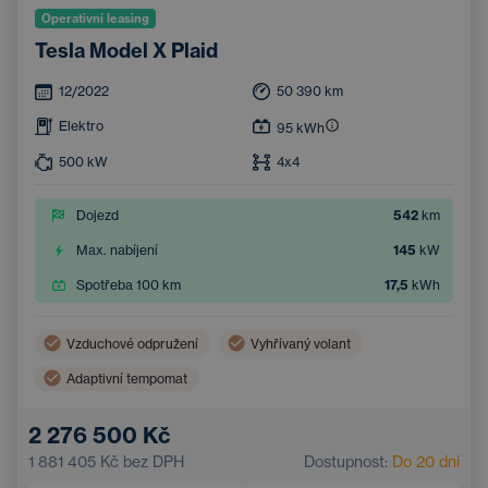
Operativní leasing
Tesla Model X Plaid
12/2022
50 390
km
Elektro
95
kWh
500
kW
4x4
Dojezd
542
km
Max. nabíjení
145
kW
Spotřeba 100 km
17,5
kWh
Vzduchové odpružení
Vyhřívaný volant
Adaptivní tempomat
Bezdrátové nabíjení mobilního telefonu
2 276 500 Kč
Odnímatelné tažné zařízení
Dvouzónová klimatizace
1 881 405 Kč
bez DPH
Dostupnost:
Do 20 dní
Nouzový brzdový asistent
Navigace