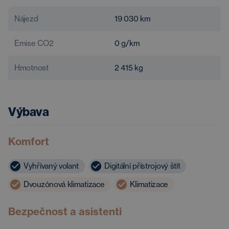
Nájezd
19 030
km
Emise CO2
0
g/km
Hmotnost
2 415
kg
Výbava
Komfort
Vyhřívaný volant
Digitální přístrojový štít
Dvouzónová klimatizace
Klimatizace
Bezpečnost a asistenti