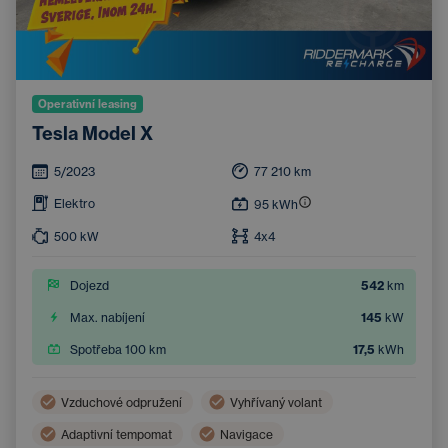
Operativní leasing
Tesla Model X
5/2023
77 210
km
Elektro
95
kWh
500
kW
4x4
Dojezd
542
km
Max. nabíjení
145
kW
Spotřeba 100 km
17,5
kWh
Vzduchové odpružení
Vyhřívaný volant
Adaptivní tempomat
Navigace