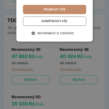
PRIJMOUT VŠE
TDC operák
ODMÍTNOUT VŠE
36 až 60 měsíců, neomezeně km. Ceny vč. DPH, bez
služeb a pojištění.
INFORMACE O COOKIES
Neomezený 36
Neomezený 48
47 862 Kč
40 424 Kč
/měs.
/měs.
36 měsíců
48 měsíců
Více informací
Více informací
Sjednat
Sjednat
Neomezený 60
35 939 Kč
/měs.