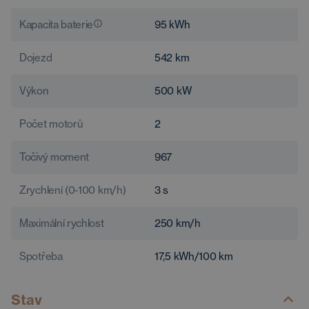
Kapacita baterie
95
kWh
Dojezd
542
km
Výkon
500
kW
Počet motorů
2
Točivý moment
967
Zrychlení (0-100 km/h)
3
s
Maximální rychlost
250
km/h
Spotřeba
17,5
kWh/100 km
Stav