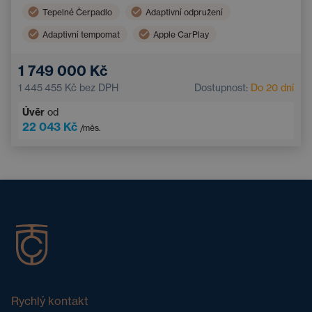
Tepelné Čerpadlo
Adaptivní odpružení
Adaptivní tempomat
Apple CarPlay
Vyhřívaný volant
LED světlomety
1 749 000 Kč
Nouzový brzdový asistent
Android Auto
1 445 455 Kč
bez DPH
Dostupnost:
Do 20 dní
Ventilovaná sedadla
Panoramatická střecha
Úvěr
od
Asistent hlídání jízdy v pruhu
22 043 Kč
/měs.
Bezdrátové nabíjení mobilního telefonu
Rychlý kontakt