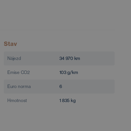
Stav
Nájezd
34 970
km
Emise CO2
103
g/km
Euro norma
6
Hmotnost
1 835
kg