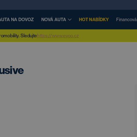
AUTA NA DOVOZ
NOVÁ AUTA
HOT NABÍDKY
Financová
mobility. Sledujte
https://www.evoo.cz
usive