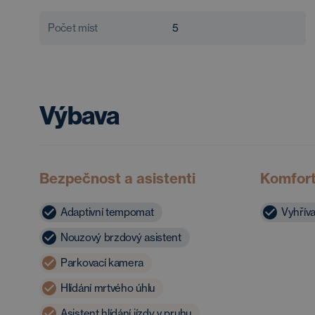
Počet míst
5
Výbava
Bezpečnost a asistenti
Komfor
Adaptivní tempomat
Vyhříva
Nouzový brzdový asistent
Parkovací kamera
Hlídání mrtvého úhlu
Asistent hlídání jízdy v pruhu