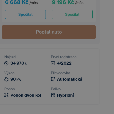
6 668 Kč
9 196 Kč
/měs.
/měs.
Spočítat
Spočítat
Poptat auto
Nájezd
První registrace
34 970
4/2022
km
Výkon
Převodovka
90
Automatická
kW
Pohon
Palivo
Pohon dvou kol
Hybridní