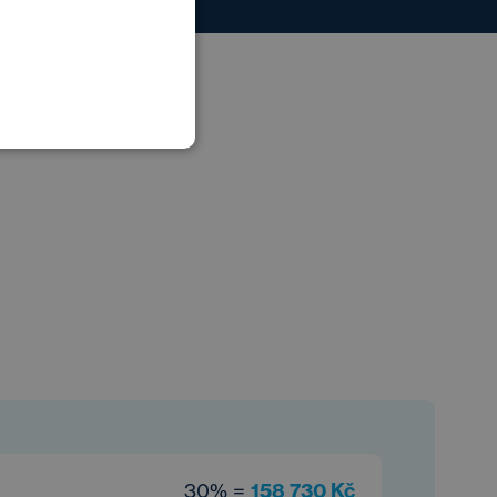
POLISH
GERMAN
30% =
158 730 Kč