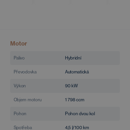
Motor
Palivo
Hybridní
Převodovka
Automatická
Výkon
90
kW
Objem motoru
1 798
ccm
Pohon
Pohon dvou kol
Spotřeba
4,5
l/100 km