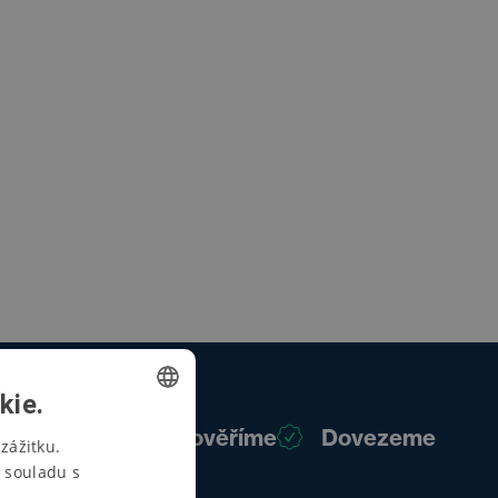
kie.
Poradíme
Prověříme
Dovezeme
CZECH
zážitku.
 souladu s
SWEDISH