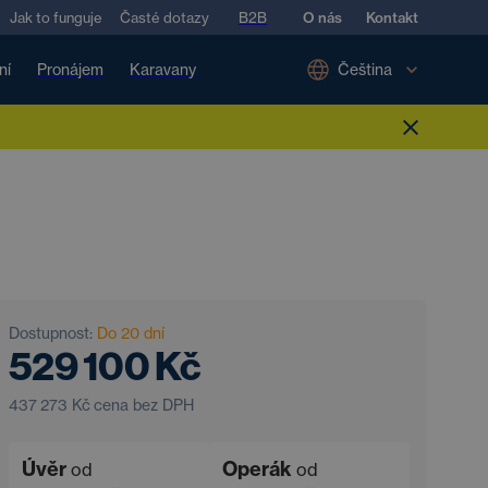
Jak to funguje
Časté dotazy
B2B
O nás
Kontakt
ní
Pronájem
Karavany
Čeština
Dostupnost:
Do 20 dní
529 100 Kč
437 273 Kč
cena bez DPH
Úvěr
Operák
od
od