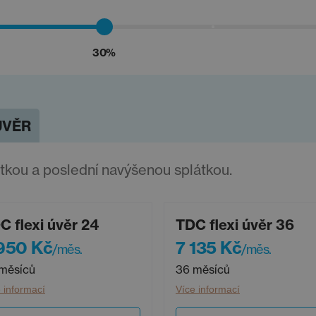
30%
ÚVĚR
átkou a poslední navýšenou splátkou.
C flexi úvěr 24
TDC flexi úvěr 36
950 Kč
7 135 Kč
/měs.
/měs.
měsíců
36 měsíců
 informací
Více informací