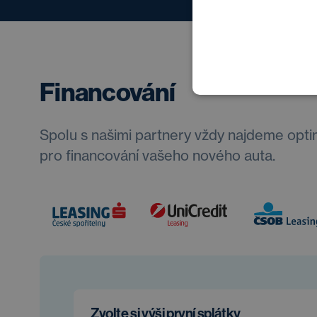
Financování
Spolu s našimi partnery vždy najdeme opti
pro financování vašeho nového auta.
Zvolte si výši první splátky