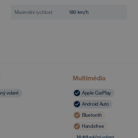
Maximální rychlost
180
km/h
t
Multimédia
ný volant
Apple CarPlay
Android Auto
Bluetooth
Handsfree
Multifunkční volant