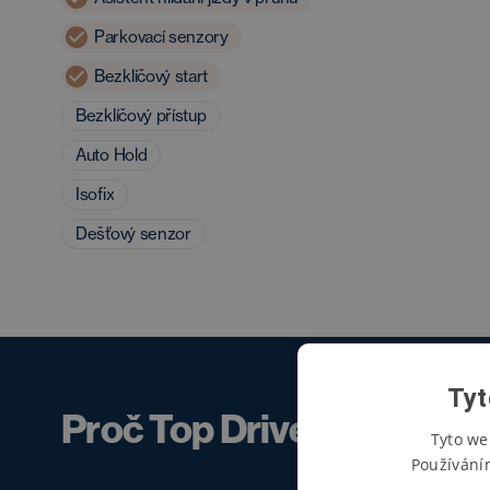
Parkovací senzory
Bezklíčový start
Bezklíčový přístup
Auto Hold
Isofix
Dešťový senzor
Tyt
Proč Top Drive Club?
Tyto we
Používání