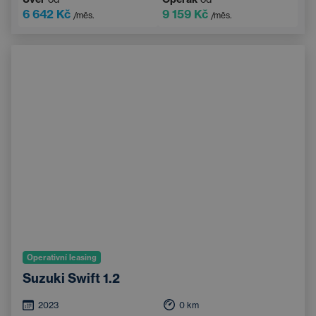
6 642 Kč
9 159 Kč
/měs.
/měs.
Operativní leasing
Suzuki Swift 1.2
2023
0
km