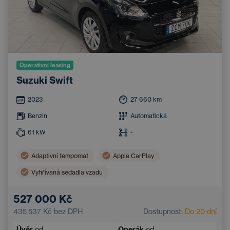
Operativní leasing
Suzuki Swift
2023
27 660
km
Benzín
Automatická
61
kW
-
Adaptivní tempomat
Apple CarPlay
Vyhřívaná sedadla vzadu
Asistent hlídání jízdy v pruhu
Bluetooth
527 000 Kč
Klimatizace
Parkovací kamera
435 537 Kč
bez DPH
Dostupnost:
Do 20 dní
Úvěr
od
Operák
od