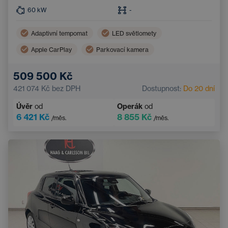
60
kW
-
Adaptivní tempomat
LED světlomety
Apple CarPlay
Parkovací kamera
Android Auto
Zadní parkovací senzory
509 500 Kč
Navigace
Bluetooth
421 074 Kč
bez DPH
Dostupnost:
Do 20 dní
Úvěr
od
Operák
od
6 421 Kč
8 855 Kč
/měs.
/měs.