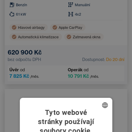
Benzín
Manuální
61
kW
4x2
Hlavové airbagy
Apple CarPlay
Automatická klimatizace
Zatmavená okna
Boční airbagy
Android Auto
620 900 Kč
Nouzový brzdový asistent
Multifunkční volant
bez odpočtu DPH
Dostupnost:
Do 20 dní
Úvěr
od
Operák
od
7 825 Kč
10 791 Kč
/měs.
/měs.
Tyto webové
stránky používají
CZECH
soubory cookie.
SWEDISH