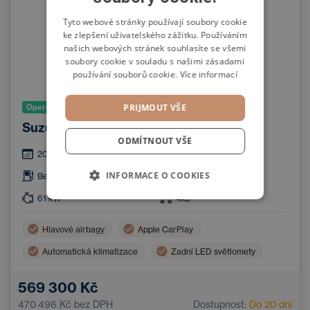
POLISH
Tyto webové stránky používají soubory cookie
ke zlepšení uživatelského zážitku. Používáním
GERMAN
našich webových stránek souhlasíte se všemi
soubory cookie v souladu s našimi zásadami
používání souborů cookie.
Více informací
PRIJMOUT VŠE
Operativní leasing
Suzuki Swift Comfort Hybrid 1.2
ODMÍTNOUT VŠE
2025
0
km
INFORMACE O COOKIES
Benzín
Manuální
61
kW
4x2
Hlavové airbagy
Apple CarPlay
Automatická klimatizace
Zadní LED světlomety
Boční airbagy
Android Auto
Sportovní volant
569 300 Kč
Adaptivní tempomat
Navigace
470 496 Kč
bez DPH
Dostupnost:
Do 20 dní