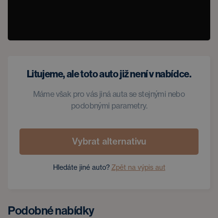
Litujeme, ale toto auto již není v nabídce.
Máme však pro vás jiná auta se stejnými nebo
podobnými parametry.
Vybrat alternativu
Hledáte jiné auto?
Zpět na výpis aut
Podobné nabídky