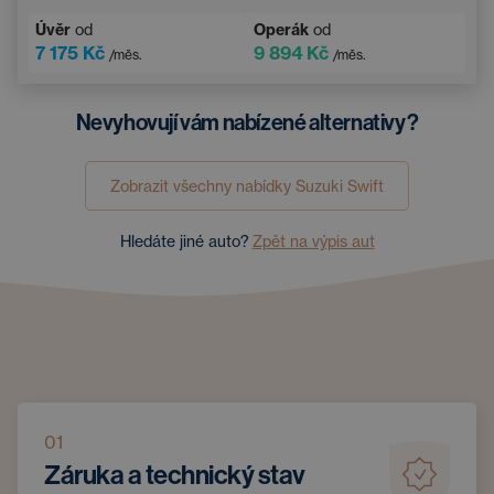
Asistent hlídání jízdy v pruhu
Bluetooth
Úvěr
od
Operák
od
7 175 Kč
9 894 Kč
/měs.
/měs.
Nevyhovují vám nabízené alternativy?
Zobrazit všechny nabídky
Suzuki
Swift
Hledáte jiné auto?
Zpět na výpis aut
01
Záruka a technický stav