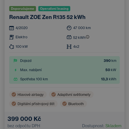
Doporučujeme
Operativní leasing
Renault ZOE Zen R135 52 kWh
4/2020
47 000
km
Elektro
52
kWh
100
kW
4x2
Dojezd
390
km
Max. nabíjení
50
kW
Spotřeba 100 km
13,3
kWh
Hlavové airbagy
Adaptivní světlomety
Digitální přístrojový štít
Bluetooth
Boční airbagy
Dvouzónová klimatizace
399 000 Kč
Handsfree
Nouzový brzdový asistent
bez odpočtu DPH
Dostupnost:
Skladem