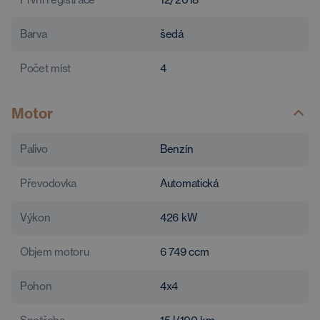
Barva
šedá
Počet míst
4
Motor
Palivo
Benzín
Převodovka
Automatická
Výkon
426
kW
Objem motoru
6 749
ccm
Pohon
4x4