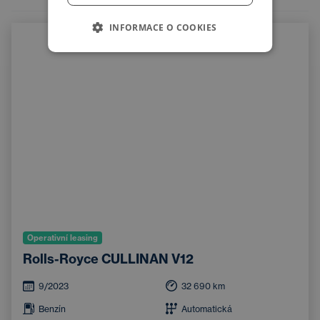
INFORMACE O COOKIES
Operativní leasing
Rolls-Royce CULLINAN V12
9/2023
32 690
km
Benzín
Automatická