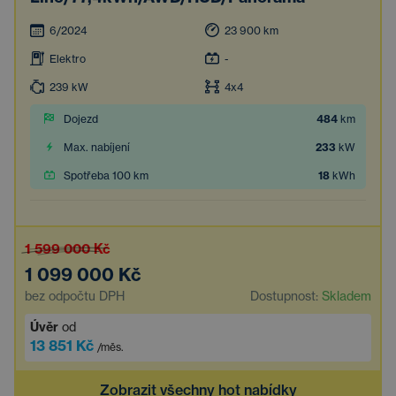
6/2024
23 900
km
Elektro
-
239
kW
4x4
Dojezd
484
km
Max. nabíjení
233
kW
Spotřeba 100 km
18
kWh
1 599 000 Kč
1 099 000 Kč
bez odpočtu DPH
Dostupnost:
Skladem
Úvěr
od
13 851 Kč
/měs.
Zobrazit všechny hot nabídky