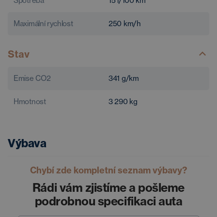
Spotřeba
15
l/100 km
Maximální rychlost
250
km/h
Stav
Emise CO2
341
g/km
Hmotnost
3 290
kg
Výbava
Chybí zde kompletní seznam výbavy?
Rádi vám zjistíme a pošleme
podrobnou specifikaci auta