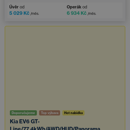
Gumové koberečky
Dotykový displej
Úvěr
od
Operák
od
5 029 Kč
6 934 Kč
/měs.
/měs.
Doporučujeme
Top výbava
Hot nabídka
Kia EV6 GT-
Line/77,4kWh/AWD/HUD/Panorama