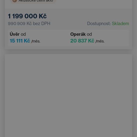
Akustické čelní sklo
Průhledový head-up displej (HUD)
1 199 000 Kč
Předpínač bezpečnostních pásů
990 909 Kč
bez DPH
Dostupnost:
Skladem
Aktivní asistent řízení
Obousměrné nabíjení (V2L)
Úvěr
od
Operák
od
Vzdálená správa vozu skrze mobilní aplikaci
15 111 Kč
20 837 Kč
/měs.
/měs.
Digitální přístrojový štít
360° kamera
Adaptivní odpružení
Sound systém