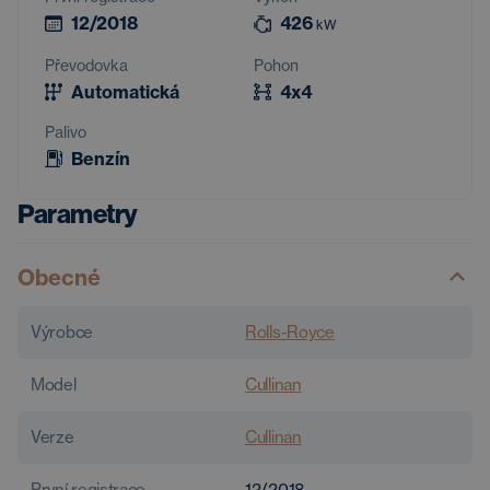
12/2018
426
kW
Převodovka
Pohon
Automatická
4x4
Palivo
Benzín
Parametry
Obecné
Výrobce
Rolls-Royce
Model
Cullinan
Verze
Cullinan
První registrace
12/2018