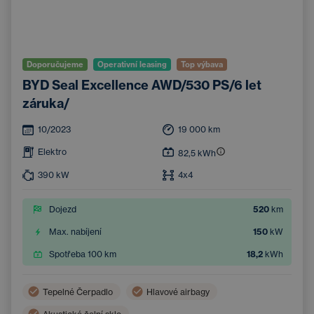
Doporučujeme
Operativní leasing
Top výbava
BYD Seal Excellence AWD/530 PS/6 let
záruka/
10/2023
19 000
km
Elektro
82,5
kWh
390
kW
4x4
Dojezd
520
km
Max. nabíjení
150
kW
Spotřeba 100 km
18,2
kWh
Tepelné Čerpadlo
Hlavové airbagy