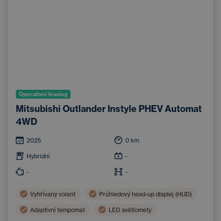
Operativní leasing
Mitsubishi Outlander Instyle PHEV Automat
4WD
2025
0
km
Hybridní
-
-
-
Vyhřívaný volant
Průhledový head-up displej (HUD)
Adaptivní tempomat
LED světlomety