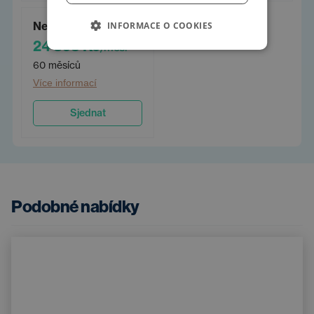
Neomezený 60
INFORMACE O COOKIES
24 863 Kč
/měs.
60 měsíců
Více informací
Sjednat
Podobné nabídky