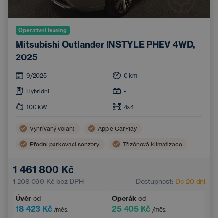
Operativní leasing
Mitsubishi Outlander INSTYLE PHEV 4WD,
2025
9/2025
0
km
Hybridní
-
100
kW
4x4
Vyhřívaný volant
Apple CarPlay
Přední parkovací senzory
Třízónová klimatizace
Zadní parkovací senzory
Ventilovaná sedadla
1 461 800 Kč
Vyhřívaná sedadla vzadu
Elektrické ovládání kufru
1 208 099 Kč
bez DPH
Dostupnost:
Do 20 dní
Úvěr
od
Operák
od
18 423 Kč
25 405 Kč
/měs.
/měs.