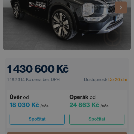
1 430 600 Kč
1 182 314 Kč
cena bez DPH
Dostupnost:
Do 20 dní
Úvěr
Operák
od
od
18 030 Kč
24 863 Kč
/měs.
/měs.
Spočítat
Spočítat