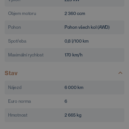
Objem motoru
2 360
ccm
Pohon
Pohon všech kol (AWD)
Spotřeba
0,8
l/100 km
Maximální rychlost
170
km/h
Stav
Nájezd
6 000
km
Euro norma
6
Hmotnost
2 665
kg