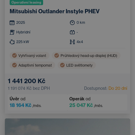
Operativní leasing
Mitsubishi Outlander Instyle PHEV
2025
0
km
Hybridní
-
225
kW
4x4
Vyhřívaný volant
Průhledový head-up displej (HUD)
Adaptivní tempomat
LED světlomety
Třízónová klimatizace
Apple CarPlay
1 441 200 Kč
Asistent hlídání jízdy v pruhu
Ventilovaná sedadla
1 191 074 Kč
bez DPH
Dostupnost:
Do 20 dní
Hlídání mrtvého úhlu
Vyhřívaná sedadla vzadu
Úvěr
od
Operák
od
Bezklíčový přístup
18 164 Kč
25 047 Kč
/měs.
/měs.