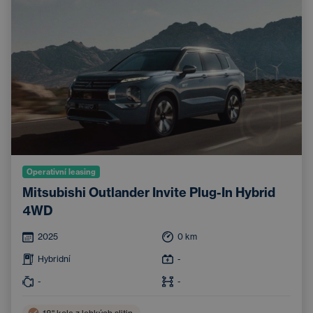
Operativní leasing
Mitsubishi Outlander Invite Plug-In Hybrid
4WD
2025
0
km
Hybridní
-
-
-