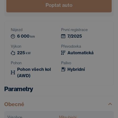
Poptat auto
Nájezd
První registrace
6 000
7/2025
km
Výkon
Převodovka
225
Automatická
kW
Pohon
Palivo
Pohon všech kol
Hybridní
(AWD)
Parametry
Obecné
Výrobce
Mitsubishi