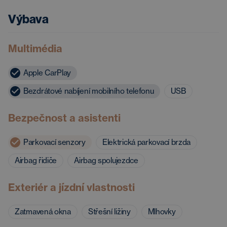
Výbava
Multimédia
Apple CarPlay
Bezdrátové nabíjení mobilního telefonu
USB
Bezpečnost a asistenti
Parkovací senzory
Elektrická parkovací brzda
Airbag řidiče
Airbag spolujezdce
Exteriér a jízdní vlastnosti
Zatmavená okna
Střešní ližiny
Mlhovky