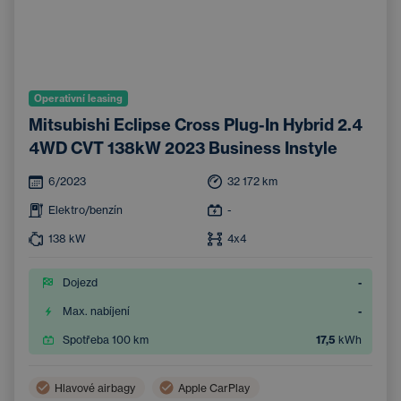
Operativní leasing
Mitsubishi Eclipse Cross Plug-In Hybrid 2.4
4WD CVT 138kW 2023 Business Instyle
6/2023
32 172
km
Elektro/benzín
-
138
kW
4x4
Dojezd
-
Max. nabíjení
-
Spotřeba 100 km
17,5
kWh
Hlavové airbagy
Apple CarPlay