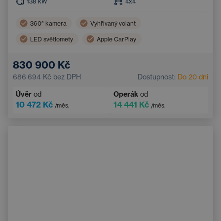
138
kW
4x4
360° kamera
Vyhřívaný volant
LED světlomety
Apple CarPlay
Adaptivní tempomat
Automatická klimatizace
830 900 Kč
Střešní okno
Android Auto
686 694 Kč
bez DPH
Dostupnost:
Do 20 dní
Asistent hlídání jízdy v pruhu
Úvěr
od
Operák
od
Elektricky nastavitelné sedadlo řidiče
10 472 Kč
14 441 Kč
/měs.
/měs.
Panoramatická střecha
Navigace