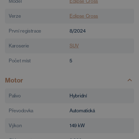
Model
Eclipse Cross
Verze
Eclipse Cross
První registrace
8/2024
Karoserie
SUV
Počet míst
5
Motor
Palivo
Hybridní
Převodovka
Automatická
Výkon
149
kW