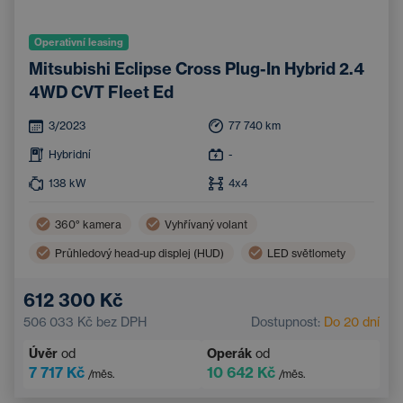
Operativní leasing
Mitsubishi Eclipse Cross Plug-In Hybrid 2.4
4WD CVT Fleet Ed
3/2023
77 740
km
Hybridní
-
138
kW
4x4
360° kamera
Vyhřívaný volant
Průhledový head-up displej (HUD)
LED světlomety
Asistent hlídání jízdy v pruhu
Klimatizace
612 300 Kč
Systém rozpoznávání značek
506 033 Kč
bez DPH
Dostupnost:
Do 20 dní
Automatická dálková světla
Bezklíčový start
Úvěr
od
Operák
od
7 717 Kč
10 642 Kč
/měs.
/měs.