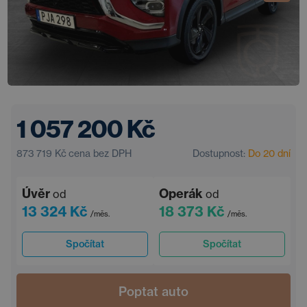
1 057 200 Kč
873 719 Kč
cena bez DPH
Dostupnost:
Do 20 dní
Úvěr
Operák
od
od
13 324 Kč
18 373 Kč
/měs.
/měs.
Spočítat
Spočítat
Poptat auto