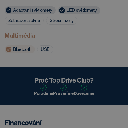
Adaptivní světlomety
LED světlomety
Zatmavená okna
Střešní ližiny
Multimédia
Bluetooth
USB
Proč Top Drive Club?
Poradíme
Prověříme
Dovezeme
Financování