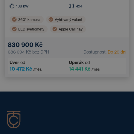
138
kW
4x4
360° kamera
Vyhřívaný volant
LED světlomety
Apple CarPlay
Asistent hlídání jízdy v pruhu
Automatická klimatizace
830 900 Kč
Panoramatická střecha
Android Auto
686 694 Kč
bez DPH
Dostupnost:
Do 20 dní
Parkovací kamera
Vyhřívaná sedadla vzadu
Úvěr
od
Operák
od
Zatmavená okna
Navigace
10 472 Kč
14 441 Kč
/měs.
/měs.