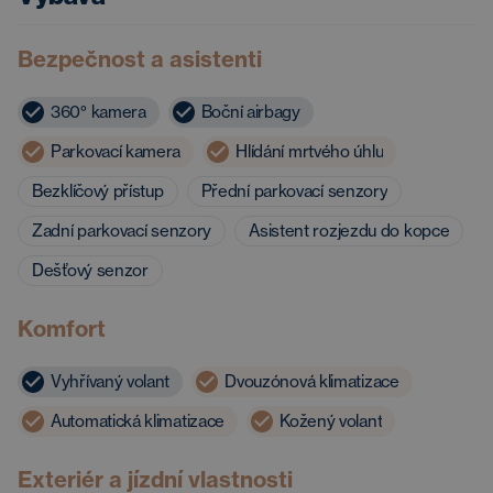
Bezpečnost a asistenti
360° kamera
Boční airbagy
Parkovací kamera
Hlídání mrtvého úhlu
Bezklíčový přístup
Přední parkovací senzory
Zadní parkovací senzory
Asistent rozjezdu do kopce
Dešťový senzor
Komfort
Vyhřívaný volant
Dvouzónová klimatizace
Automatická klimatizace
Kožený volant
Exteriér a jízdní vlastnosti