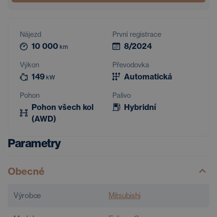
Nájezd
První registrace
10 000
8/2024
km
Výkon
Převodovka
149
Automatická
kW
Pohon
Palivo
Pohon všech kol
Hybridní
(AWD)
Parametry
Obecné
Výrobce
Mitsubishi