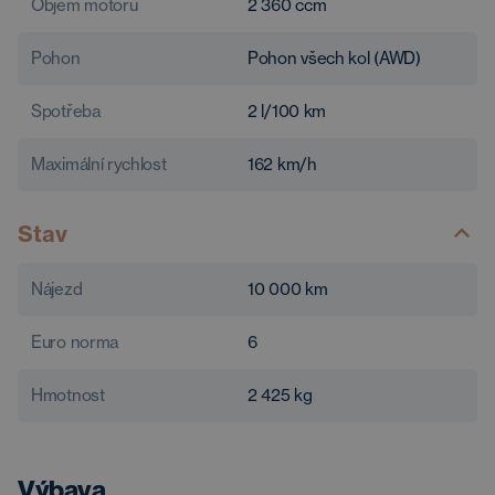
Objem motoru
2 360
ccm
Pohon
Pohon všech kol (AWD)
Spotřeba
2
l/100 km
Maximální rychlost
162
km/h
Stav
Nájezd
10 000
km
Euro norma
6
Hmotnost
2 425
kg
Výbava