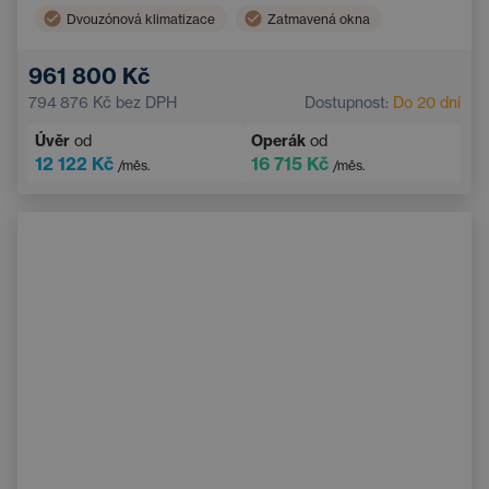
Dvouzónová klimatizace
Zatmavená okna
Boční airbagy
Multifunkční volant
961 800 Kč
Automatická klimatizace
Nouzový brzdový asistent
794 876 Kč
bez DPH
Dostupnost:
Do 20 dní
Asistent hlídání jízdy v pruhu
Hlídání mrtvého úhlu
Úvěr
od
Operák
od
12 122 Kč
16 715 Kč
/měs.
/měs.