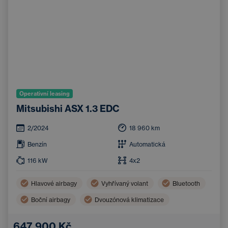
Operativní leasing
Mitsubishi ASX 1.3 EDC
2/2024
18 960
km
Benzín
Automatická
116
kW
4x2
Hlavové airbagy
Vyhřívaný volant
Bluetooth
Boční airbagy
Dvouzónová klimatizace
Handsfree
Adaptivní tempomat
647 900 Kč