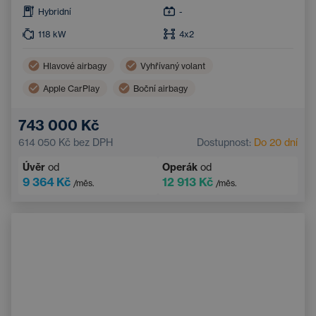
Hybridní
-
118
kW
4x2
Hlavové airbagy
Vyhřívaný volant
Apple CarPlay
Boční airbagy
Dvouzónová klimatizace
Android Auto
743 000 Kč
Adaptivní tempomat
614 050 Kč
bez DPH
Dostupnost:
Do 20 dní
Bezdrátové nabíjení mobilního telefonu
Úvěr
od
Operák
od
Nouzový brzdový asistent
Navigace
9 364 Kč
12 913 Kč
/měs.
/měs.