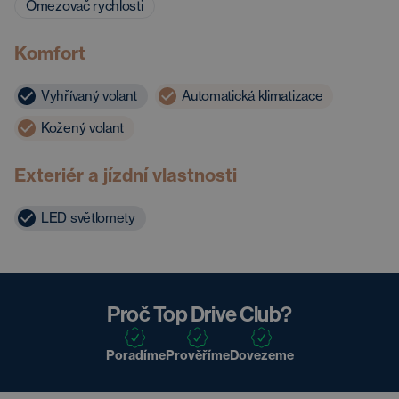
Omezovač rychlosti
Komfort
Vyhřívaný volant
Automatická klimatizace
Kožený volant
Exteriér a jízdní vlastnosti
LED světlomety
Proč Top Drive Club?
Poradíme
Prověříme
Dovezeme