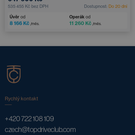
Automatická klimatizace
Multifunkční volant
535 455 Kč
bez DPH
Dostupnost:
Do 20 dní
Nouzový brzdový asistent
Úvěr
od
Operák
od
8 166 Kč
11 260 Kč
/měs.
/měs.
Rychlý kontakt
+420 722 108 109
czech@topdriveclub.com