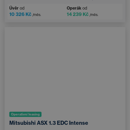
Nouzový brzdový asistent
Handsfree
Úvěr
od
Operák
od
10 326 Kč
14 239 Kč
/měs.
/měs.
Operativní leasing
Mitsubishi ASX 1.3 EDC Intense