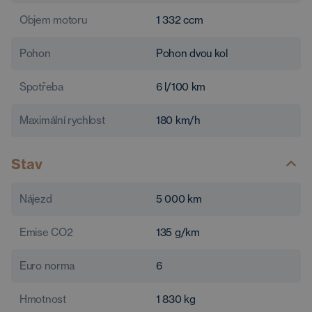
Objem motoru
1 332
ccm
Pohon
Pohon dvou kol
Spotřeba
6
l/100 km
Maximální rychlost
180
km/h
Stav
Nájezd
5 000
km
Emise CO2
135
g/km
Euro norma
6
Hmotnost
1 830
kg