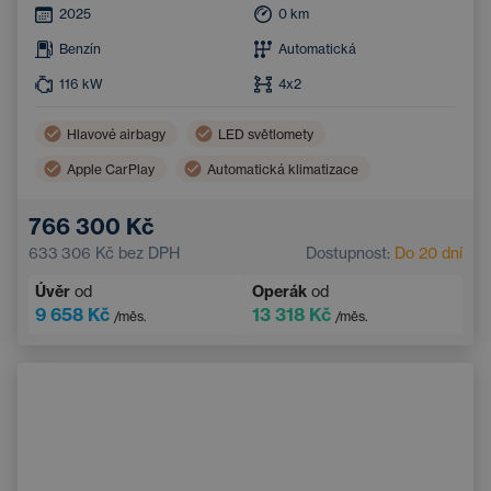
2025
0
km
Benzín
Automatická
116
kW
4x2
Hlavové airbagy
LED světlomety
Apple CarPlay
Automatická klimatizace
Boční airbagy
Android Auto
766 300 Kč
Systém rozpoznávání chodců a cyklistů
Bluetooth
633 306 Kč
bez DPH
Dostupnost:
Do 20 dní
Nouzový brzdový asistent
Handsfree
Úvěr
od
Operák
od
9 658 Kč
13 318 Kč
/měs.
/měs.