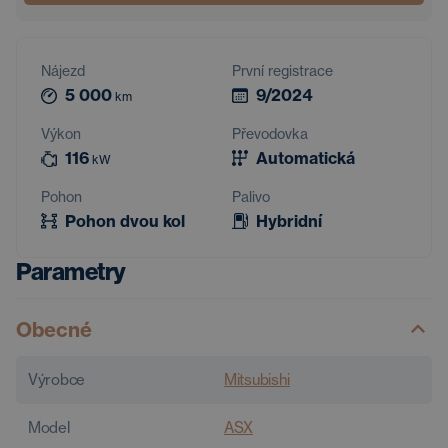
Nájezd
První registrace
5 000
9/2024
km
Výkon
Převodovka
116
Automatická
kW
Pohon
Palivo
Pohon dvou kol
Hybridní
Parametry
Obecné
Výrobce
Mitsubishi
Model
ASX