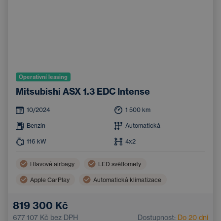
Operativní leasing
Mitsubishi ASX 1.3 EDC Intense
10/2024
1 500
km
Benzín
Automatická
116
kW
4x2
Hlavové airbagy
LED světlomety
Apple CarPlay
Automatická klimatizace
Boční airbagy
Android Auto
819 300 Kč
Systém rozpoznávání chodců a cyklistů
Bluetooth
677 107 Kč
bez DPH
Dostupnost:
Do 20 dní