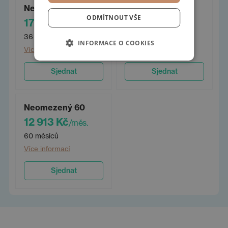
Neomezený 36
Neomezený 48
ODMÍTNOUT VŠE
17 196 Kč
14 524 Kč
/měs.
/měs.
36 měsíců
48 měsíců
INFORMACE O COOKIES
Více informací
Více informací
Sjednat
Sjednat
Neomezený 60
12 913 Kč
/měs.
60 měsíců
Více informací
Sjednat