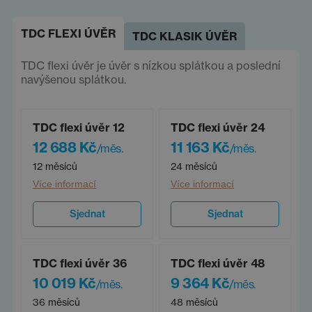
TDC FLEXI ÚVĚR
TDC KLASIK ÚVĚR
TDC flexi úvěr je úvěr s nízkou splátkou a poslední
navýšenou splátkou.
TDC flexi úvěr 12
TDC flexi úvěr 24
12 688 Kč
11 163 Kč
/měs.
/měs.
12 měsíců
24 měsíců
Více informací
Více informací
Sjednat
Sjednat
TDC flexi úvěr 36
TDC flexi úvěr 48
10 019 Kč
9 364 Kč
/měs.
/měs.
36 měsíců
48 měsíců