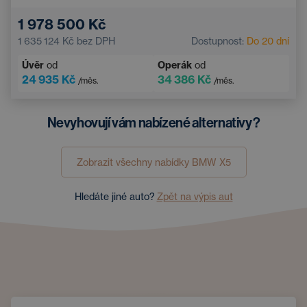
Nouzový brzdový asistent
Tažné zařízení
1 978 500 Kč
Elektricky nastavitelné sedadlo řidiče s pamětí
1 635 124 Kč
bez DPH
Dostupnost:
Do 20 dní
Android Auto
Asistent hlídání jízdy v pruhu
Úvěr
od
Operák
od
El. sklopná vnější zrcátka
Látkové koberečky
24 935 Kč
34 386 Kč
/měs.
/měs.
Bezdrátové nabíjení mobilního telefonu
Nevyhovují vám nabízené alternativy?
Zobrazit všechny nabídky
BMW
X5
Hledáte jiné auto?
Zpět na výpis aut