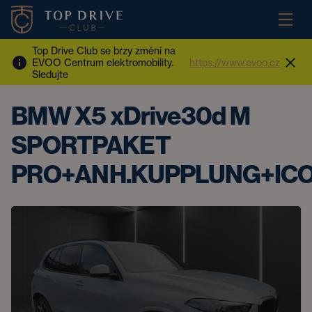
Top Drive Club se brzy změní na
EVOO Centrum elektromobility.
https://www.evoo.cz
Sledujte
BMW X5 xDrive30d M
SPORTPAKET
PRO+ANH.KUPPLUNG+ICO