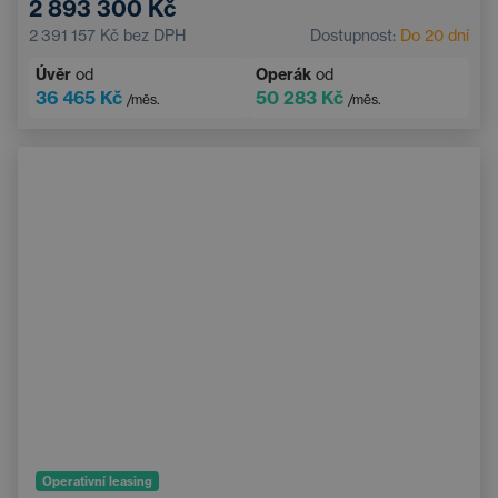
2 893 300 Kč
Android Auto
Systém varování před kolizí
2 391 157 Kč
bez DPH
Dostupnost:
Do 20 dní
Bezdrátové nabíjení mobilního telefonu
Úvěr
od
Operák
od
Systém rozpoznávání únavy
Navigace
36 465 Kč
50 283 Kč
/měs.
/měs.
Operativní leasing