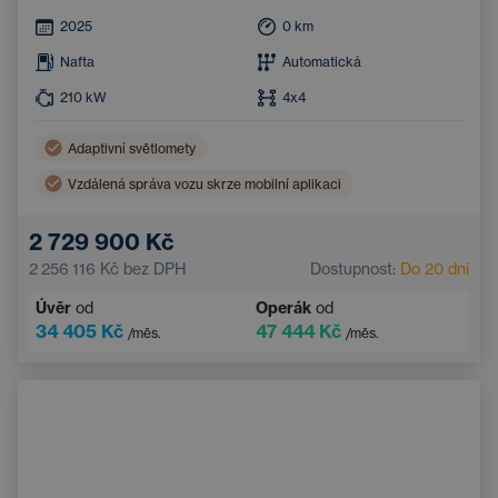
2025
0
km
Nafta
Automatická
210
kW
4x4
Adaptivní světlomety
Vzdálená správa vozu skrze mobilní aplikaci
Nouzový brzdový asistent
Velurové koberečky
2 729 900 Kč
LED světlomety
Systém nouzového zastavení
2 256 116 Kč
bez DPH
Dostupnost:
Do 20 dní
Ambientní osvětlení
Panoramatická střecha
Úvěr
od
Operák
od
Automatická dálková světla
Sportovní volant
34 405 Kč
47 444 Kč
/měs.
/měs.