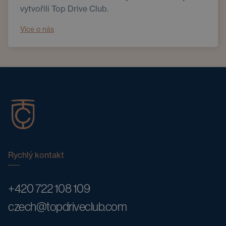
vytvořili Top Drive Club.
Více o nás
Rychlý kontakt
+420 722 108 109
czech@topdriveclub.com