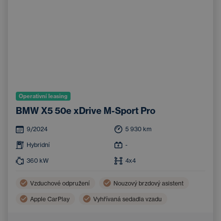
Operativní leasing
BMW X5 50e xDrive M-Sport Pro
9/2024
5 930
km
Hybridní
-
360
kW
4x4
Vzduchové odpružení
Nouzový brzdový asistent
Apple CarPlay
Vyhřívaná sedadla vzadu
LED světlomety
Asistent hlídání jízdy v pruhu