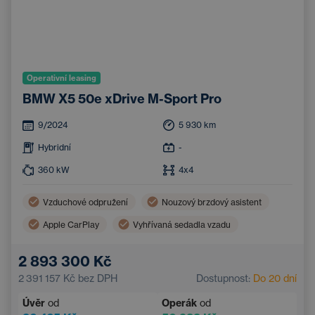
Operativní leasing
BMW X5 50e xDrive M-Sport Pro
9/2024
5 930
km
Hybridní
-
360
kW
4x4
Vzduchové odpružení
Nouzový brzdový asistent
Apple CarPlay
Vyhřívaná sedadla vzadu
LED světlomety
Asistent hlídání jízdy v pruhu
2 893 300 Kč
Android Auto
Systém varování před kolizí
2 391 157 Kč
bez DPH
Dostupnost:
Do 20 dní
Bezdrátové nabíjení mobilního telefonu
Úvěr
od
Operák
od
Systém rozpoznávání únavy
Navigace