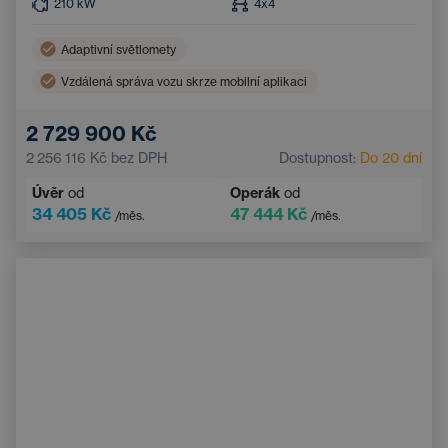
210
kW
4x4
Adaptivní světlomety
Vzdálená správa vozu skrze mobilní aplikaci
Nouzový brzdový asistent
Velurové koberečky
2 729 900 Kč
LED světlomety
Systém nouzového zastavení
2 256 116 Kč
bez DPH
Dostupnost:
Do 20 dní
Ambientní osvětlení
Panoramatická střecha
Úvěr
od
Operák
od
Automatická dálková světla
Sportovní volant
34 405 Kč
47 444 Kč
/měs.
/měs.