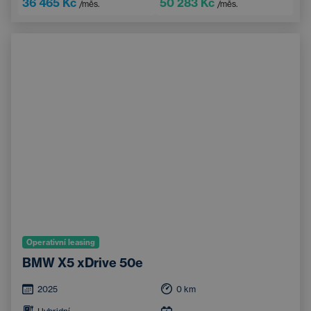
36 465 Kč
50 283 Kč
/měs.
/měs.
Operativní leasing
BMW X5 xDrive 50e
2025
0
km