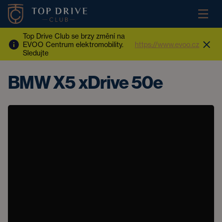
Top Drive Club se brzy změní na
EVOO Centrum elektromobility.
https://www.evoo.cz
Sledujte
BMW X5 xDrive 50e