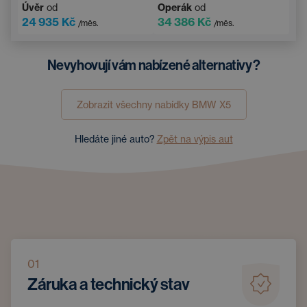
Úvěr
od
Operák
od
El. sklopná vnější zrcátka
Látkové koberečky
24 935 Kč
34 386 Kč
/měs.
/měs.
Bezdrátové nabíjení mobilního telefonu
Nevyhovují vám nabízené alternativy?
Zobrazit všechny nabídky
BMW
X5
Hledáte jiné auto?
Zpět na výpis aut
01
Záruka a technický stav