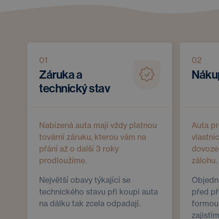
01
02
Záruka a
Nákup
technický stav
Nabízená auta mají vždy platnou
Auta p
tovární záruku, kterou vám na
vlastní
přání až o další 3 roky
dovoze
prodloužíme.
zálohu.
Největší obavy týkající se
Objedna
technického stavu při koupi auta
před př
na dálku tak zcela odpadají.
formou 
zajistí