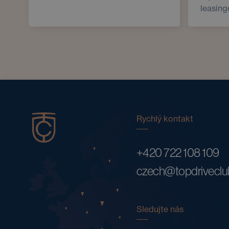
leasing
Rychlý kontakt
+420 722 108 109
czech@topdrivecl
Sledujte nás