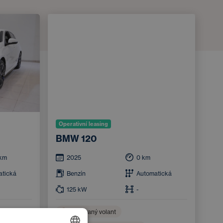
Operativní leasing
BMW 120
km
2025
0
km
atická
Benzín
Automatická
125
kW
-
Vyhřívaný volant