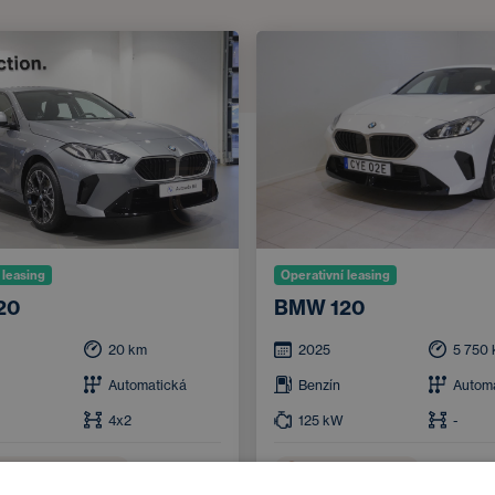
 leasing
Operativní leasing
20
BMW 120
20
km
2025
5 750
Automatická
Benzín
Autom
4x2
125
kW
-
vý brzdový asistent
Vyhřívaný volant