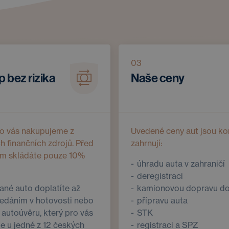
03
 bez rizika
Naše ceny
ro vás nakupujeme z
Uvedené ceny aut jsou ko
ch finančních zdrojů. Před
zahrnují:
m skládáte pouze 10%
úhradu auta v zahraničí
deregistraci
né auto doplatíte až
kamionovou dopravu d
edáním v hotovosti nebo
přípravu auta
autoúvěru, který pro vás
STK
me u jedné z 12 českých
registraci a SPZ