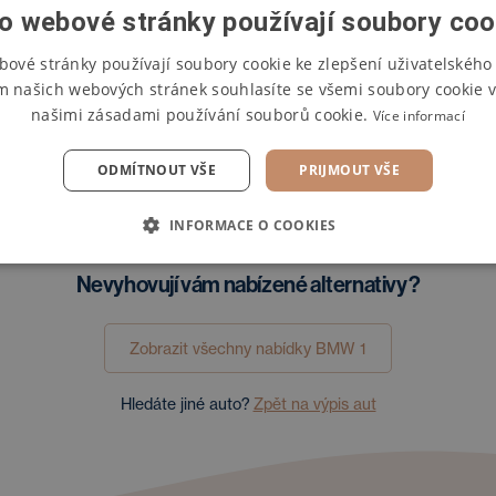
zařízení
Nouzový brzdový asistent
o webové stránky používají soubory coo
m nouzového zastavení
Zatmavená okna
bové stránky používají soubory cookie ke zlepšení uživatelského 
200 Kč
987 900 Kč
Sportovní sedadla
m našich webových stránek souhlasíte se všemi soubory cookie v
Dostupnost:
Do 20
Dostupn
našimi zásadami používání souborů cookie.
č
bez DPH
bez odpočtu DPH
Více informací
Systém nouzového zastavení
dní
Parkovací asistent
Operák
od
Úvěr
od
Operák
o
ODMÍTNOUT VŠE
PRIJMOUT VŠE
Kč
17 748 Kč
12 451 Kč
17 170 
/měs.
/měs.
/měs.
INFORMACE O COOKIES
Nevyhovují vám nabízené alternativy?
Zobrazit všechny nabídky
BMW
1
Hledáte jiné auto?
Zpět na výpis aut