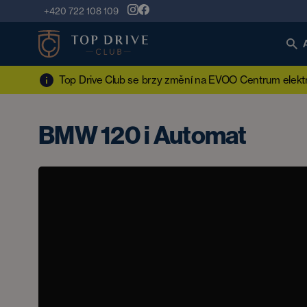
+420 722 108 109
Top Drive Club se brzy změní na EVOO Centrum elektro
BMW 120 i Automat