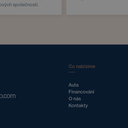
ových společností.
Co nabízíme
Auta
Financování
ub.com
O nás
Kontakty