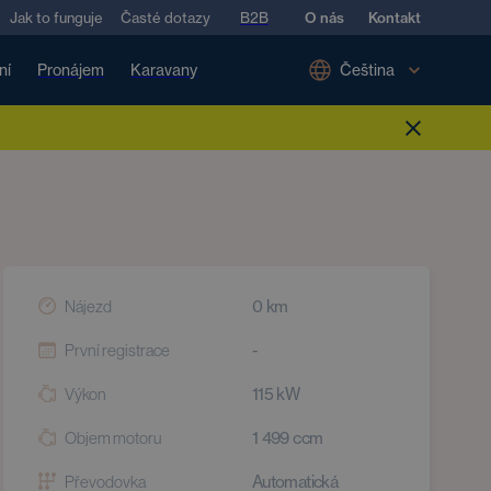
Jak to funguje
Časté dotazy
B2B
O nás
Kontakt
ní
Pronájem
Karavany
Čeština
0
km
Nájezd
-
První registrace
115
kW
Výkon
1 499
ccm
Objem motoru
Automatická
Převodovka