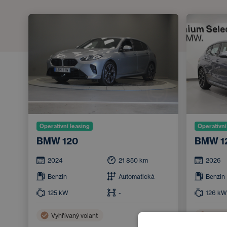
Operativní leasing
Operativní
BMW 120
BMW 1
2024
21 850
km
2026
Benzín
Automatická
Benzín
125
kW
-
126
kW
Vyhřívaný volant
Nouzo