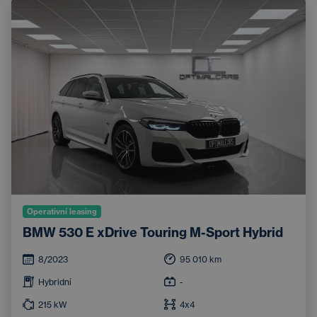
Operativní leasing
BMW 530 E xDrive Touring M-Sport Hybrid
8/2023
95 010
km
Hybridní
-
215
kW
4x4