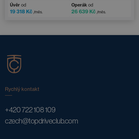
Úvěr
od
Operák
od
19 318 Kč
26 639 Kč
/měs.
/měs.
Rychlý kontakt
+420 722 108 109
czech@topdriveclub.com