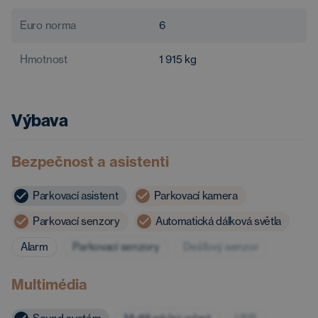
Euro norma
6
Hmotnost
1 915
kg
Výbava
Bezpečnost a asistenti
Parkovací asistent
Parkovací kamera
Parkovací senzory
Automatická dálková světla
Alarm
Parkovací senzory
Dešťový senzor
Multimédia