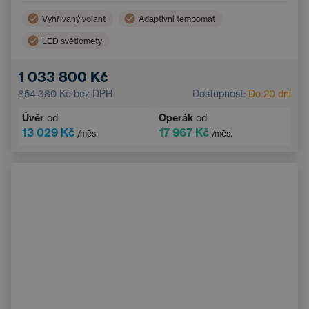
Vyhřívaný volant
Adaptivní tempomat
LED světlomety
Bezdrátové nabíjení mobilního telefonu
1 033 800 Kč
Sportovní sedadla
Nouzový brzdový asistent
854 380 Kč
bez DPH
Dostupnost:
Do 20 dní
Parkovací asistent
Asistent hlídání jízdy v pruhu
Úvěr
od
Operák
od
Systém varování před kolizí
13 029 Kč
17 967 Kč
/měs.
/měs.