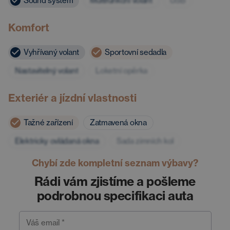
Sound systém
Multifunkční volant
USB
Komfort
Vyhřívaný volant
Sportovní sedadla
Nastavitelný volant
Loketní opěrka
Exteriér a jízdní vlastnosti
Tažné zařízení
Zatmavená okna
Elektricky ovládaná okna
Sada zimních kol
Chybí zde kompletní seznam výbavy?
Rádi vám zjistíme a pošleme
podrobnou specifikaci auta
Váš email *