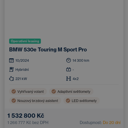
Operativní leasing
BMW 530e Touring M Sport Pro
10/2024
14 300
km
Hybridní
-
221
kW
4x2
Vyhřívaný volant
Adaptivní světlomety
Nouzový brzdový asistent
LED světlomety
Systém nouzového zastavení
Tažné zařízení
1 532 800 Kč
Parkovací asistent
1 266 777 Kč
bez DPH
Dostupnost:
Do 20 dní