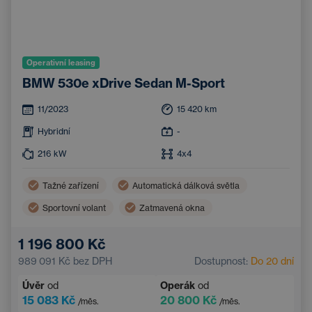
Operativní leasing
BMW 530e xDrive Sedan M-Sport
11/2023
15 420
km
Hybridní
-
216
kW
4x4
Tažné zařízení
Automatická dálková světla
Sportovní volant
Zatmavená okna
Kožený volant
Sportovní sedadla
1 196 800 Kč
989 091 Kč
bez DPH
Dostupnost:
Do 20 dní
Úvěr
od
Operák
od
15 083 Kč
20 800 Kč
/měs.
/měs.