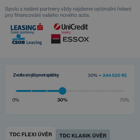
Spolu s našimi partnery vždy najdeme optimální řešení
pro financování vašeho nového auta.
Zvolte si výši první splátky
30% =
344 520 Kč
0%
30%
70%
TDC FLEXI ÚVĚR
TDC KLASIK ÚVĚR