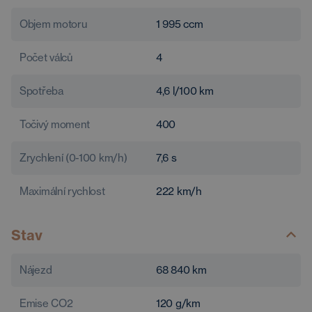
Objem motoru
1 995
ccm
Počet válců
4
Spotřeba
4,6
l/100 km
Točivý moment
400
Zrychlení (0-100 km/h)
7,6
s
Maximální rychlost
222
km/h
Stav
Nájezd
68 840
km
Emise CO2
120
g/km