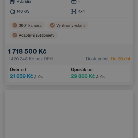
Hybridní
-
140
kW
4x4
360° kamera
Vyhřívaný volant
Adaptivní světlomety
Vzdálená správa vozu skrze mobilní aplikaci
1 718 500 Kč
Adaptivní tempomat
19'' kola z lehkých slitin
1 420 248 Kč
bez DPH
Dostupnost:
Do 20 dní
Nouzový brzdový asistent
LED světlomety
Úvěr
od
Operák
od
Systém nouzového zastavení
Tažné zařízení
21 659 Kč
29 866 Kč
/měs.
/měs.