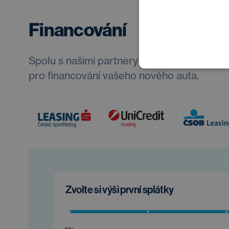
Financování
Spolu s našimi partnery vždy najdeme opti
pro financování vašeho nového auta.
Zvolte si výši první splátky