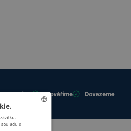
Poradíme
Prověříme
Dovezeme
kie.
CZECH
zážitku.
 souladu s
SWEDISH