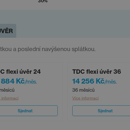
30%
ÚVĚR
átkou a poslední navýšenou splátkou.
C flexi úvěr 24
TDC flexi úvěr 36
 884 Kč
14 256 Kč
/měs.
/měs.
měsíců
36 měsíců
 informací
Více informací
Sjednat
Sjednat