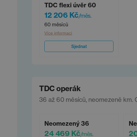
TDC flexi úvěr 60
12 206 Kč
/měs.
60 měsíců
Více informací
Sjednat
TDC operák
36 až 60 měsíců, neomezeně km. Ce
Neomezený 36
Ne
24 469 Kč
20
/měs.