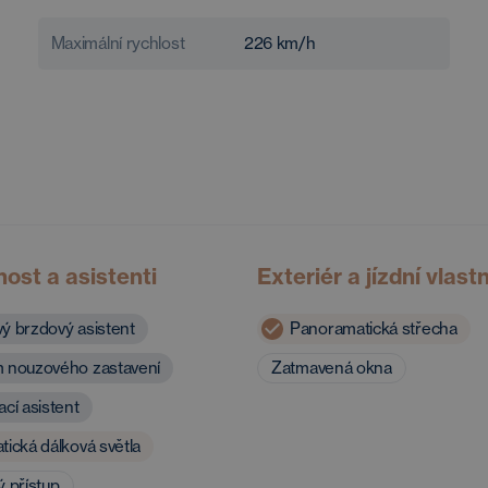
Maximální rychlost
226
km/h
ost a asistenti
Exteriér a jízdní vlast
ý brzdový asistent
Panoramatická střecha
 nouzového zastavení
Zatmavená okna
cí asistent
ická dálková světla
ý přístup