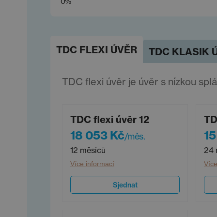
0%
TDC FLEXI ÚVĚR
TDC KLASIK 
TDC flexi úvěr je úvěr s nízkou spl
TDC flexi úvěr 12
TD
18 053 Kč
15
/měs.
12 měsíců
24 
Více informací
Více
Sjednat