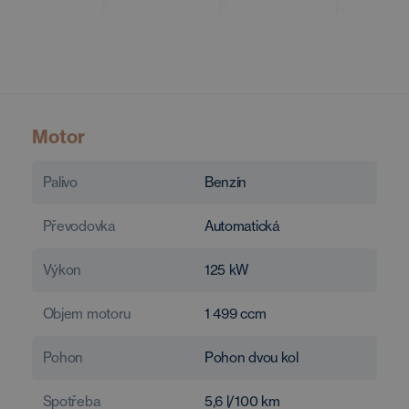
Motor
Palivo
Benzín
Převodovka
Automatická
Výkon
125
kW
Objem motoru
1 499
ccm
Pohon
Pohon dvou kol
Spotřeba
5,6
l/100 km