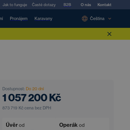
Jak to funguje
Časté dotazy
B2B
O nás
Kontakt
ní
Pronájem
Karavany
Čeština
Dostupnost:
Do 20 dní
1 057 200 Kč
873 719 Kč
cena bez DPH
Úvěr
Operák
od
od