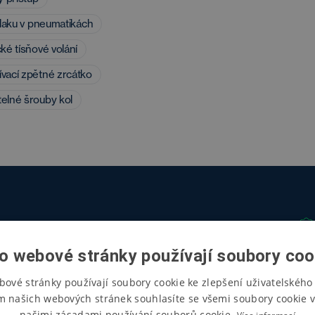
tlaku v pneumatikách
ké tísňové volání
vací zpětné zrcátko
elné šrouby kol
o webové stránky používají soubory coo
bové stránky používají soubory cookie ke zlepšení uživatelského 
m našich webových stránek souhlasíte se všemi soubory cookie v
našimi zásadami používání souborů cookie.