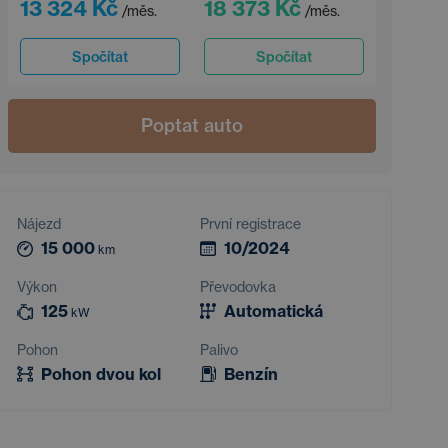
13 324 Kč
18 373 Kč
/měs.
/měs.
Spočítat
Spočítat
Poptat auto
Nájezd
První registrace
15 000
10/2024
km
Výkon
Převodovka
125
Automatická
kW
Pohon
Palivo
Pohon dvou kol
Benzín