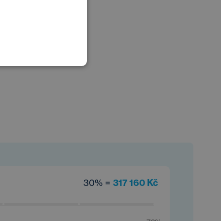
POLISH
GERMAN
30% =
317 160 Kč