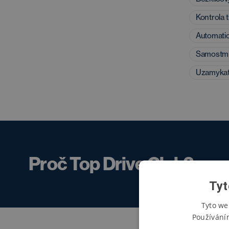
Kontrola 
Automatic
Samostmí
Uzamykat
Proč Top Drive Club?
Tyt
Tyto we
Používání