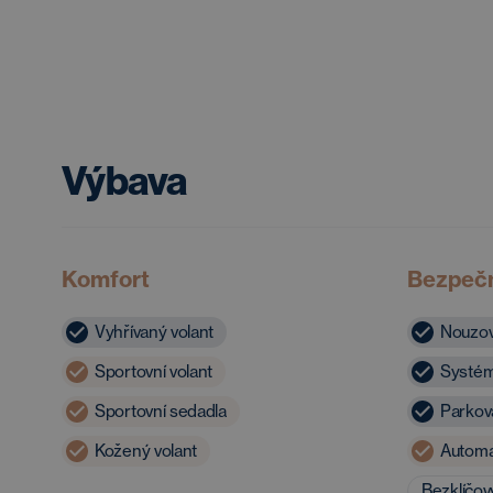
Výbava
Komfort
Bezpečn
Vyhřívaný volant
Nouzov
Sportovní volant
Systém
Sportovní sedadla
Parkova
Kožený volant
Automat
Bezklíčov