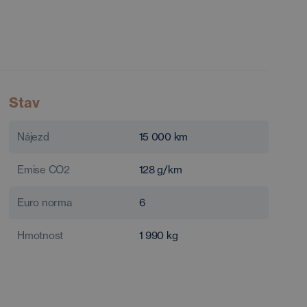
Stav
Nájezd
15 000
km
Emise CO2
128
g/km
Euro norma
6
Hmotnost
1 990
kg