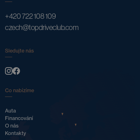
+420 722 108 109
czech@topdriveclub.com
Sledujte nás
Co nabízíme
Auta
Financování
O nás
Kontakty