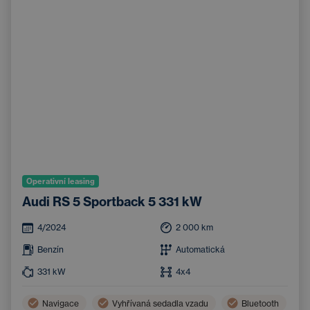
Operativní leasing
Audi RS 5 Sportback 5 331 kW
4/2024
2 000
km
Benzín
Automatická
331
kW
4x4
Navigace
Vyhřívaná sedadla vzadu
Bluetooth