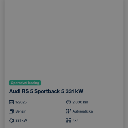
Operativní leasing
Audi RS 5 Sportback 5 331 kW
1/2025
2 000
km
Benzín
Automatická
331
kW
4x4