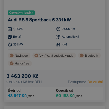
Operativní leasing
Audi RS 5 Sportback 5 331 kW
1/2025
2 000
km
Benzín
Automatická
331
kW
4x4
Navigace
Vyhřívaná sedadla vzadu
Bluetooth
Handsfree
3 463 200 Kč
2 862 149 Kč
bez DPH
Dostupnost:
Do 20 dní
Úvěr
od
Operák
od
43 647 Kč
60 188 Kč
/měs.
/měs.