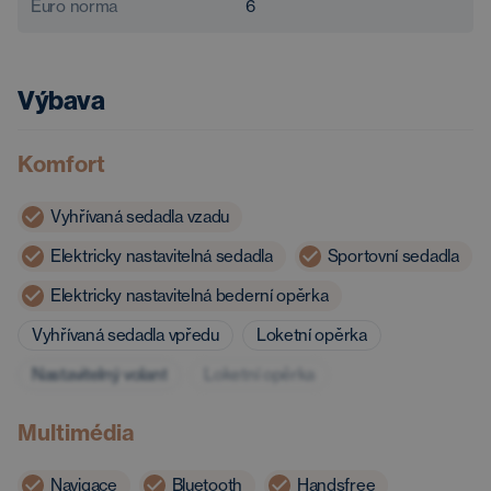
Euro norma
6
Výbava
Komfort
Vyhřívaná sedadla vzadu
Elektricky nastavitelná sedadla
Sportovní sedadla
Elektricky nastavitelná bederní opěrka
Vyhřívaná sedadla vpředu
Loketní opěrka
Nastavitelný volant
Loketní opěrka
Multimédia
Navigace
Bluetooth
Handsfree