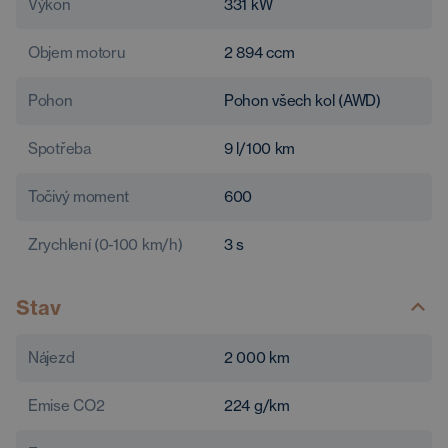
Výkon
331
kW
Objem motoru
2 894
ccm
Pohon
Pohon všech kol (AWD)
Spotřeba
9
l/100 km
Točivý moment
600
Zrychlení (0-100 km/h)
3
s
Stav
Nájezd
2 000
km
Emise CO2
224
g/km