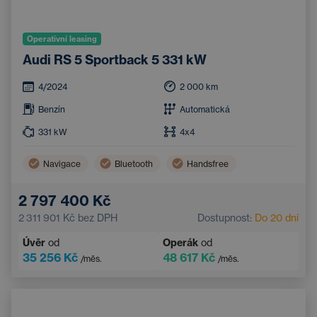
Operativní leasing
Audi RS 5 Sportback 5 331 kW
4/2024
2 000
km
Benzín
Automatická
331
kW
4x4
Navigace
Bluetooth
Handsfree
2 797 400 Kč
2 311 901 Kč
bez DPH
Dostupnost:
Do 20 dní
Úvěr
od
Operák
od
35 256 Kč
48 617 Kč
/měs.
/měs.