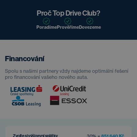
Proč Top Drive Club?
Poradíme
Prověříme
Dovezeme
Financování
Spolu s našimi partnery vždy najdeme optimální řešení
pro financování vašeho nového auta.
Zvolte si výši první splátky
30% =
851 640 Kč