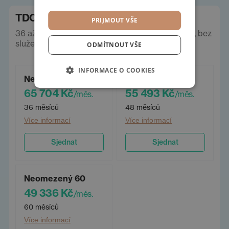
TDC operák
PRIJMOUT VŠE
36 až 60 měsíců, neomezeně km. Ceny vč. DPH, bez
služeb a pojištění.
ODMÍTNOUT VŠE
INFORMACE O COOKIES
Neomezený 36
Neomezený 48
65 704 Kč
55 493 Kč
/měs.
/měs.
36 měsíců
48 měsíců
Více informací
Více informací
Sjednat
Sjednat
Neomezený 60
49 336 Kč
/měs.
60 měsíců
Více informací