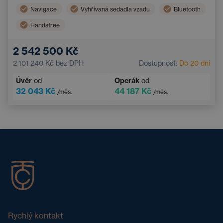
Navigace
Vyhřívaná sedadla vzadu
Bluetooth
Handsfree
2 542 500 Kč
2 101 240 Kč
bez DPH
Dostupnost:
Do 20 dní
Úvěr
od
Operák
od
32 043 Kč
44 187 Kč
/měs.
/měs.
Rychlý kontakt