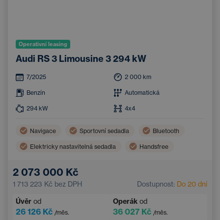
Operativní leasing
Audi RS 3 Limousine 3 294 kW
7/2025
2 000
km
Benzín
Automatická
294
kW
4x4
Navigace
Sportovní sedadla
Bluetooth
Elektricky nastavitelná sedadla
Handsfree
Elektricky nastavitelná bederní opěrka
2 073 000 Kč
1 713 223 Kč
bez DPH
Dostupnost:
Do 20 dní
Úvěr
od
Operák
od
26 126 Kč
36 027 Kč
/měs.
/měs.