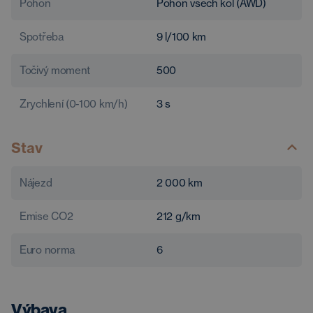
Pohon
Pohon všech kol (AWD)
Spotřeba
9
l/100 km
Točivý moment
500
Zrychlení (0-100 km/h)
3
s
Stav
Nájezd
2 000
km
Emise CO2
212
g/km
Euro norma
6
Výbava