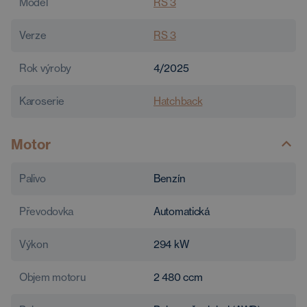
Model
RS 3
Verze
RS 3
Rok výroby
4/2025
Karoserie
Hatchback
Motor
Palivo
Benzín
Převodovka
Automatická
Výkon
294
kW
Objem motoru
2 480
ccm