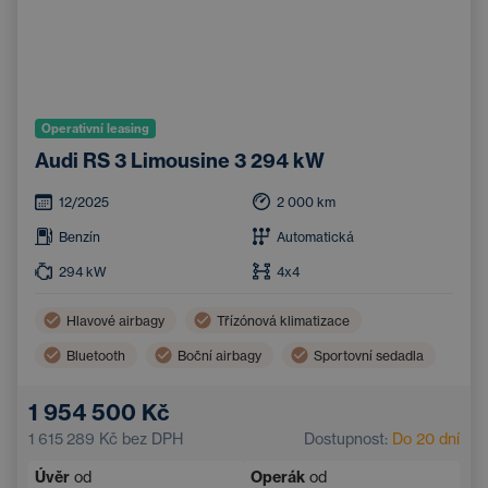
Operativní leasing
Audi RS 3 Limousine 3 294 kW
12/2025
2 000
km
Benzín
Automatická
294
kW
4x4
Hlavové airbagy
Třízónová klimatizace
Bluetooth
Boční airbagy
Sportovní sedadla
Handsfree
Adaptivní tempomat
1 954 500 Kč
Parkovací kamera
Systém rozpoznávání značek
1 615 289 Kč
bez DPH
Dostupnost:
Do 20 dní
Automatická dálková světla
Úvěr
od
Operák
od