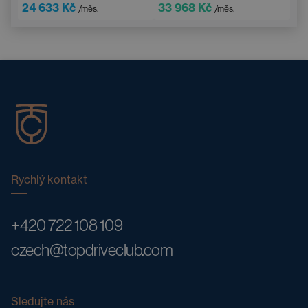
24 633 Kč
33 968 Kč
/měs.
/měs.
Rychlý kontakt
+420 722 108 109
czech@topdriveclub.com
Sledujte nás