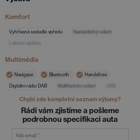
Komfort
Vyhřívaná sedadla vpředu
Nastavitelný volant
Loketní opěrka
Multimédia
Navigace
Bluetooth
Handsfree
Digitální rádio DAB
Multifunkční volant
USB
Chybí zde kompletní seznam výbavy?
Rádi vám zjistíme a pošleme
podrobnou specifikaci auta
Váš email *