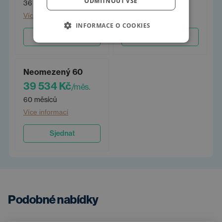
ODMÍTNOUT VŠE
36 měsíců
48 měsíců
Více informací
Více informací
INFORMACE O COOKIES
Sjednat
Sjednat
Neomezený 60
39 534 Kč
/měs.
60 měsíců
Více informací
Sjednat
Podobné nabídky