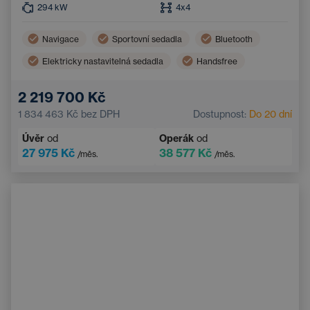
294
kW
4x4
Navigace
Sportovní sedadla
Bluetooth
Elektricky nastavitelná sedadla
Handsfree
Elektricky nastavitelná bederní opěrka
2 219 700 Kč
1 834 463 Kč
bez DPH
Dostupnost:
Do 20 dní
Úvěr
od
Operák
od
27 975 Kč
38 577 Kč
/měs.
/měs.