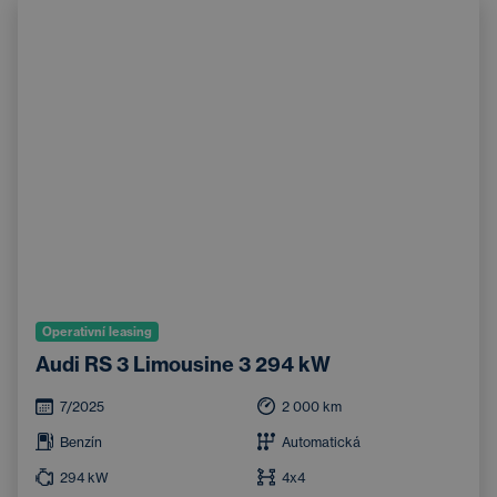
Operativní leasing
Audi RS 3 Limousine 3 294 kW
7/2025
2 000
km
Benzín
Automatická
294
kW
4x4