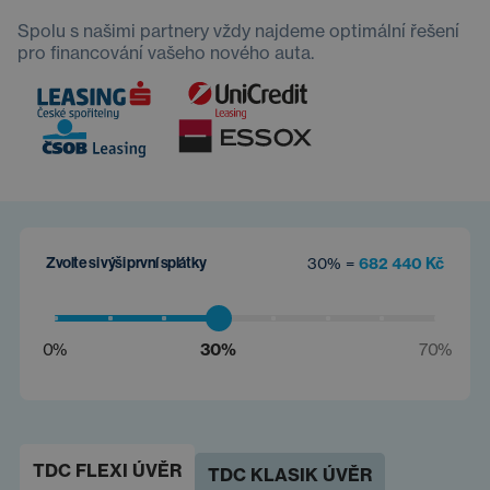
Spolu s našimi partnery vždy najdeme optimální řešení
pro financování vašeho nového auta.
Zvolte si výši první splátky
30% =
682 440 Kč
0%
30%
70%
TDC FLEXI ÚVĚR
TDC KLASIK ÚVĚR